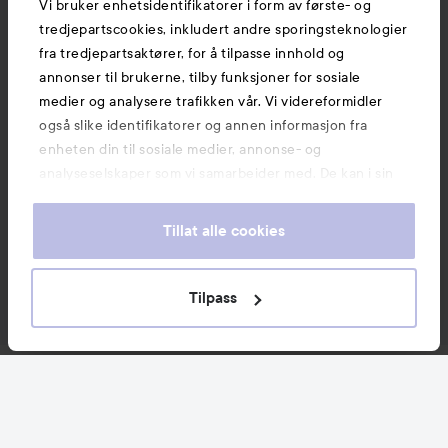
Vi bruker enhetsidentifikatorer i form av første- og
tredjepartscookies, inkludert andre sporingsteknologier
fra tredjepartsaktører, for å tilpasse innhold og
annonser til brukerne, tilby funksjoner for sosiale
medier og analysere trafikken vår. Vi videreformidler
også slike identifikatorer og annen informasjon fra
enheten din til sosiale medier, annonse- og
analyseselskaper som vi samarbeider med. De kan i sin
tur kombinere denne informasjonen med annen
informasjon som du har oppgitt eller som de har samlet
Tillat alle cookies
inn når du har benyttet tjenestene deres. Du godtar
våre cookies ved å fortsette å bruke nettsiden vår. For
informasjon om hvordan du kan endre innstillingene for
Tilpass
cookies, se vår Cookie Policy.
Nyheter og tilbud