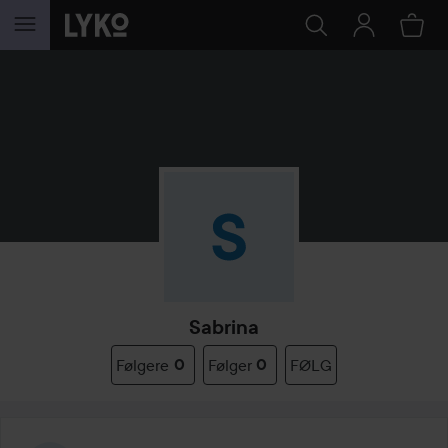
GÅ TIL INNHOLD
Sabrina
Følgere
0
Følger
0
FØLG