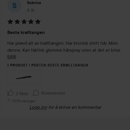
Sabrina
6 år
Innlegget ble opprettet 6 år
Vurdering:
Beste krølltangen
5
av
Har prøvd alt av krølltangen. Har kronisk stritt hår. Men 
5
denne. Kan faktisk glemme hårspray uten at det er krise
🙌🏼
1 PRODUKT I POSTEN BESTE KRØLLTANGEN
Kommenter
2 liker
2078 visninger
Logg inn
for å skrive en kommentar