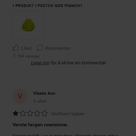
1 PRODUKT I POSTEN GOD PIGMENT
Liker
Kommenter
554 visninger
Logg inn
for å skrive en kommentar
Vibeke Ann
3 uker
Innlegget ble opprettet 3 uker
Verifisert kjøper
Vurdering:
Verste fargen noensinne.
1
av
Fargen holdt i ca ti minutter, allerede dagen etter 