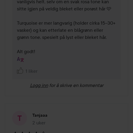
vanligvis helt, selv om en svak rosa tone kan 
sitte igjen på veldig bleket eller porøst hår 🩷

Turquoise er mer langvarig (holder cirka 15–30+ 
vasker) og kan etterlate en blågrønn eller 
grønn tone, spesielt på lyst eller bleket hår.

Alt godt!
1 liker
Logg inn
for å skrive en kommentar
Tanjaaa
2 uker
Innlegget ble opprettet 2 uker