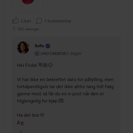
Liker
1 kommentar
320 visninger
Sofia
Brukerens rolle: Lyko Creator.
3 dager
Kommentaren lades 3 dager
LYKO CREATOR
Hei Frida! 👋🏼😊 

Vi har ikke en bekreftet dato for påfylling, men 
forhåpentligvis tar det ikke altfor lang tid! Følg 
gjerne med, så får du en e-post når den er 
tilgjengelig for kjøp 💌  

Ha det bra 🩷 