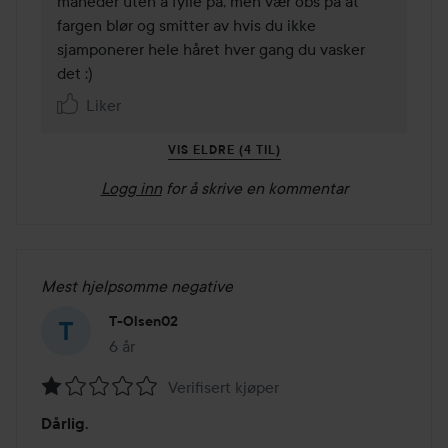
måneder uten å fylle på, men vær obs på at 
fargen blør og smitter av hvis du ikke 
sjamponerer hele håret hver gang du vasker 
det :)
Liker
VIS ELDRE (4 TIL)
Logg inn
for å skrive en kommentar
Mest hjelpsomme negative
T-Olsen02
6 år
Innlegget ble opprettet 6 år
Verifisert kjøper
Vurdering:
Dårlig.
1