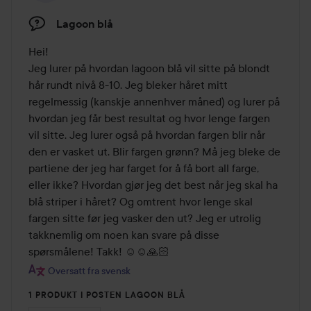
Lagoon blå
Hei!

Jeg lurer på hvordan lagoon blå vil sitte på blondt 
hår rundt nivå 8-10. Jeg bleker håret mitt 
regelmessig (kanskje annenhver måned) og lurer på 
hvordan jeg får best resultat og hvor lenge fargen 
vil sitte. Jeg lurer også på hvordan fargen blir når 
den er vasket ut. Blir fargen grønn? Må jeg bleke de 
partiene der jeg har farget for å få bort all farge, 
eller ikke? Hvordan gjør jeg det best når jeg skal ha 
blå striper i håret? Og omtrent hvor lenge skal 
fargen sitte før jeg vasker den ut? Jeg er utrolig 
takknemlig om noen kan svare på disse 
spørsmålene! Takk! ☺️☺️🙏🏻
Oversatt fra svensk
1 PRODUKT I POSTEN LAGOON BLÅ