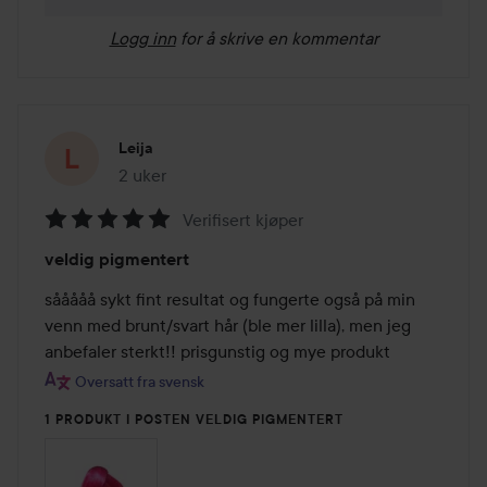
Logg inn
for å skrive en kommentar
Leija
2 uker
Innlegget ble opprettet 2 uker
Verifisert kjøper
Vurdering:
veldig pigmentert
5
av
sååååå sykt fint resultat og fungerte også på min 
5
venn med brunt/svart hår (ble mer lilla), men jeg 
anbefaler sterkt!! prisgunstig og mye produkt
Oversatt fra svensk
1 PRODUKT I POSTEN VELDIG PIGMENTERT