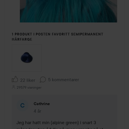
1 PRODUKT I POSTEN FAVORITT SEMIPERMANENT
HÅRFARGE
5 kommentarer
22 liker
29579 visninger
Cathrine
4 år
Kommentaren lades 4 år
Jeg har hatt min (alpine green) i snart 3 