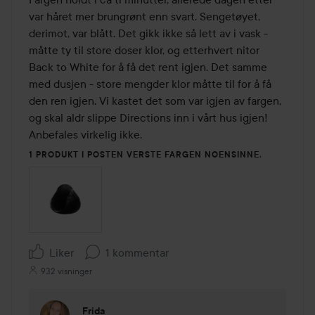
5
var håret mer brungrønt enn svart. Sengetøyet, 
derimot, var blått. Det gikk ikke så lett av i vask - 
måtte ty til store doser klor, og etterhvert nitor 
Back to White for å få det rent igjen. Det samme 
med dusjen - store mengder klor måtte til for å få 
den ren igjen. Vi kastet det som var igjen av fargen, 
og skal aldr slippe Directions inn i vårt hus igjen! 
Anbefales virkelig ikke.
1 PRODUKT I POSTEN VERSTE FARGEN NOENSINNE.
Liker
1 kommentar
932 visninger
Frida