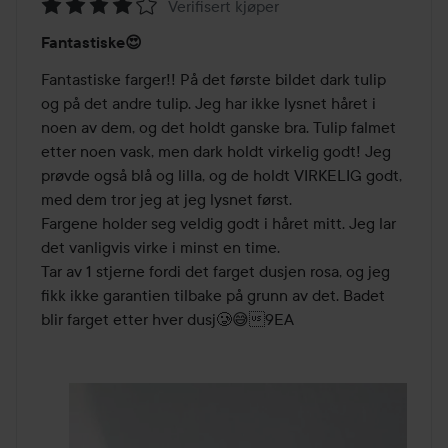
Verifisert kjøper
Vurdering:
Fantastiske😍
4
av
Fantastiske farger!! På det første bildet dark tulip 
5
og på det andre tulip. Jeg har ikke lysnet håret i 
noen av dem, og det holdt ganske bra. Tulip falmet 
etter noen vask, men dark holdt virkelig godt! Jeg 
prøvde også blå og lilla, og de holdt VIRKELIG godt, 
med dem tror jeg at jeg lysnet først.

Fargene holder seg veldig godt i håret mitt. Jeg lar 
det vanligvis virke i minst en time.

Tar av 1 stjerne fordi det farget dusjen rosa, og jeg 
fikk ikke garantien tilbake på grunn av det. Badet 
blir farget etter hver dusj🥲😅9EA