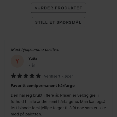
VURDER PRODUKTET
STILL ET SPØRSMÅL
Mest hjelpsomme positive
Yutta
7 år
Innlegget ble opprettet 7 år
Verifisert kjøper
Vurdering:
Favoritt semipermanent hårfarge
5
av
Den har jeg brukt i flere år. Prisen er veldig grei i 
5
forhold til alle andre semi hårfargene. Man kan også 
lett blande forskjellige farger til å få noe som er ikke 
med på paletten.
