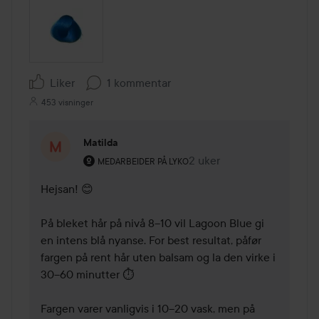
Liker
1 kommentar
453 visninger
Matilda
Brukerens rolle: Medarbeider på Lyko.
2 uker
Kommentaren lades 2 uke
MEDARBEIDER PÅ LYKO
Hejsan! 😊

På bleket hår på nivå 8–10 vil Lagoon Blue gi 
en intens blå nyanse. For best resultat, påfør 
fargen på rent hår uten balsam og la den virke i 
30–60 minutter ⏱️

Fargen varer vanligvis i 10–20 vask, men på 