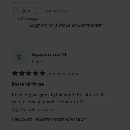
Liker
Kommenter
305 visninger
Logg inn
for å skrive en kommentar
Sagagustafsson44
1 uke
Innlegget ble opprettet 1 uke
Verifisert kjøper
Vurdering:
Beste hårfarge
5
av
En veldig prisgunstig hårfarge!! Resultatet ble 
5
akkurat som jeg hadde forventet ☺️
Oversatt fra svensk
1 PRODUKT I POSTEN BESTE HÅRFARGE