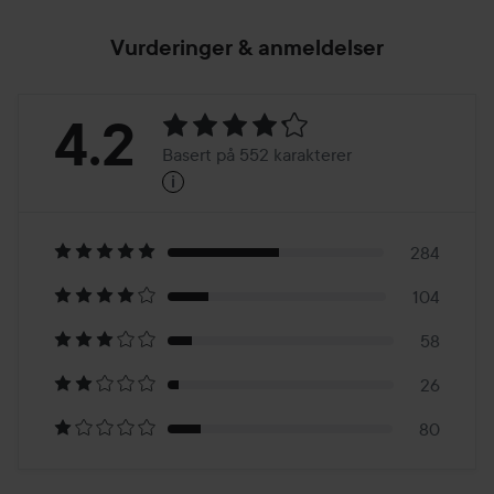
Vurderinger & anmeldelser
Vurdering:
4.2
Basert på 552 karakterer
i
4.2
Basert
på
284
104
552
58
karakterer
26
80