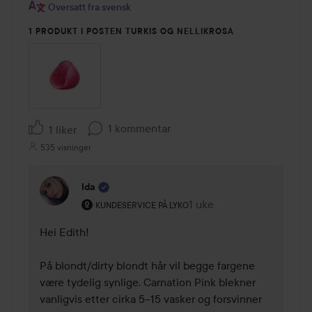
Oversatt fra svensk
1 PRODUKT I POSTEN TURKIS OG NELLIKROSA
1 kommentar
1 liker
535 visninger
Ida
Brukerens rolle: Kundeservice på Lyko.
1 uke
Kommentaren lades 1 uk
KUNDESERVICE PÅ LYKO
Hei Edith!

På blondt/dirty blondt hår vil begge fargene 
være tydelig synlige. Carnation Pink blekner 
vanligvis etter cirka 5–15 vasker og forsvinner 