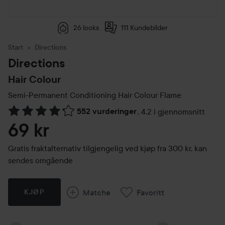
26 looks
111 Kundebilder
Start
Directions
Directions
Hair Colour
Semi-Permanent Conditioning Hair Colour
Flame
552 vurderinger
,
4.2 i gjennomsnitt
Gå til Vurderinger & anmeldelser
69 kr
Gratis fraktalternativ tilgjengelig ved kjøp fra 300 kr, kan
sendes omgående
Matche
Favoritt
KJØP