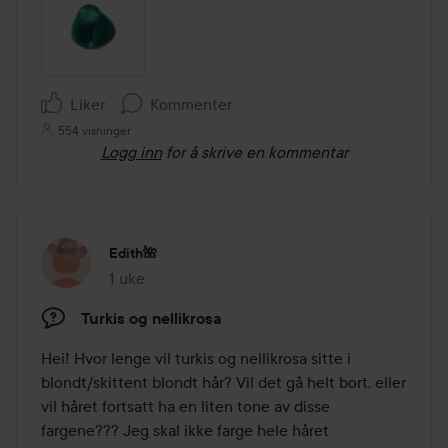
Liker
Kommenter
554 visninger
Logg inn
for å skrive en kommentar
Edith🌺
1 uke
Innlegget ble opprettet 1 uke
Turkis og nellikrosa
Hei! Hvor lenge vil turkis og nellikrosa sitte i 
blondt/skittent blondt hår? Vil det gå helt bort, eller 
vil håret fortsatt ha en liten tone av disse 
fargene??? Jeg skal ikke farge hele håret