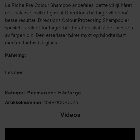
La Riche Pre Colour Shampoo anbefales, dette vil gi håret
rett balanse, hvilket gjør at Directions hårfarge vil oppnå
beste resultat. Directions Colour Protecting Shampoo er
spesielt utviklet for farget hår, for at du skal få det meste ut
av fargen din. Den etterlater håret mykt og håndterbart
med en fantastisk glans.
Påføring:
2. Gre håret: Gre inn Directions hårfarge i håret til fargen
Les mer
emulgerer, det vil si skummer, da har fargen trengt inn i
håret. Lysere nyanser kan kreve at du grer litt mer.
Permanent Hårfarge
Kategori
:
3. Bearbeiding: Tiden fargen skal sitte i er mellom 15-30
1549-100-0025
Artikkelnummer
:
minutter, en plasthette hjelper til med å holde varmen på
håret og hjelper til med å oppnå et bedre resultat.
Videos
Resultat:
4. Skylling: Skyll ut håret skikkelig, unngå ansiktet, med