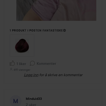
1 PRODUKT I POSTEN FANTASTISKE😍
Kommenter
1 liker
691 visninger
Logg inn
for å skrive en kommentar
Minduid33
2 uker
Innlegget ble opprettet 2 uker