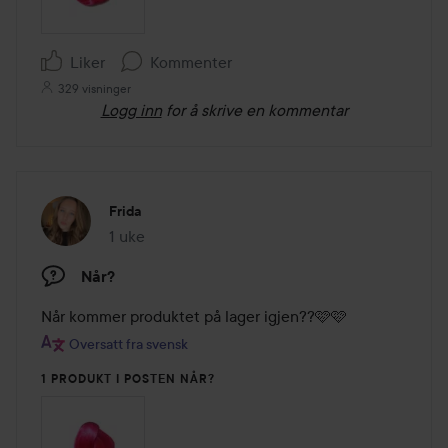
Liker
Kommenter
329 visninger
Logg inn
for å skrive en kommentar
Frida
1 uke
Innlegget ble opprettet 1 uke
Når?
Når kommer produktet på lager igjen??🩷🩷
Oversatt fra svensk
1 PRODUKT I POSTEN NÅR?