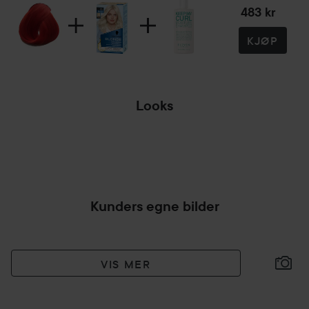
88 ml
483 kr
KJØP
Looks
NYL
H
HOPP OVER SEKSJON
Kunders egne bilder
VIS MER