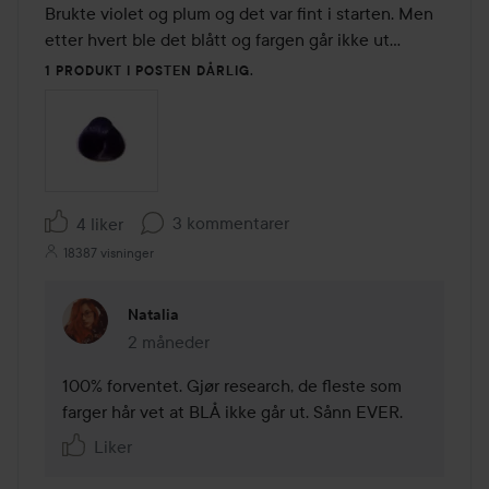
av
Brukte violet og plum og det var fint i starten. Men 
5
etter hvert ble det blått og fargen går ikke ut...
1 PRODUKT I POSTEN DÅRLIG.
3 kommentarer
4 liker
18387 visninger
Natalia
2 måneder
Kommentaren lades 2 måneder
100% forventet. Gjør research, de fleste som 
farger hår vet at BLÅ ikke går ut. Sånn EVER. 
Liker