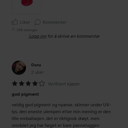
Liker
Kommenter
368 visninger
Logg inn
for å skrive en kommentar
Oona
2 uker
Innlegget ble opprettet 2 uker
Verifisert kjøper
Vurdering:
god pigment
4
av
veldig god pigment og nyanse, skinner under UV-
5
lys. den eneste ulempen etter min mening er den 
lille emballasjen. det er riktignok drøyt, men 
området jeg har farget er bare panneluggen