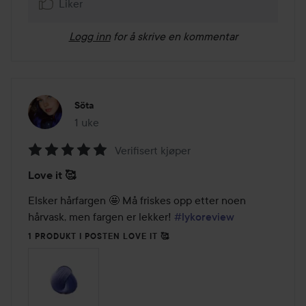
Liker
Logg inn
for å skrive en kommentar
Söta
1 uke
Innlegget ble opprettet 1 uke
Verifisert kjøper
Vurdering:
Love it 🥰
5
av
Elsker hårfargen 🤩 Må friskes opp etter noen 
5
hårvask, men fargen er lekker! 
#lykoreview
1 PRODUKT I POSTEN LOVE IT 🥰