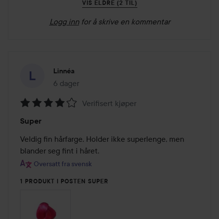
VIS ELDRE (2 TIL)
Logg inn
for å skrive en kommentar
Linnéa
6 dager
Innlegget ble opprettet 6 dager
Verifisert kjøper
Vurdering:
Super
4
av
Veldig fin hårfarge. Holder ikke superlenge, men 
5
blander seg fint i håret.
Oversatt fra svensk
1 PRODUKT I POSTEN SUPER