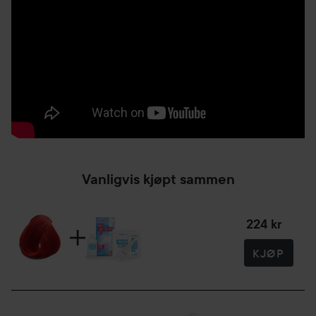
varmt vann til all overskuddsfarge er skylt ut. Om mer enn
én farge blir påført må håret vaskes og tørkes separat, du
må være mer nøye når du kun farger deler av lyst hår.
Tips:
Bruk plasthansker når du påfører fargen.
Bruk vaselin eller en annen fet salve ved hårlinjen for
å unngå å få farge i pannen.
Som med alle hårfarger anbefaler vi å ta en flekktest
først.
Vanligvis kjøpt sammen
Bruk ikke balsam før du skal farge håret.
Obs! Fargene kan variere noe fra det som vises på bildet
224 kr
avhengig av hårtype og opprinnelige hårfarge.
KJØP
Obs! Silver og White Toner er kun for bruk på allerede
bleket hår. White Toner kan også med fordel blandes med
de øvrige Directionsfargene for å skape lysere nyanser.