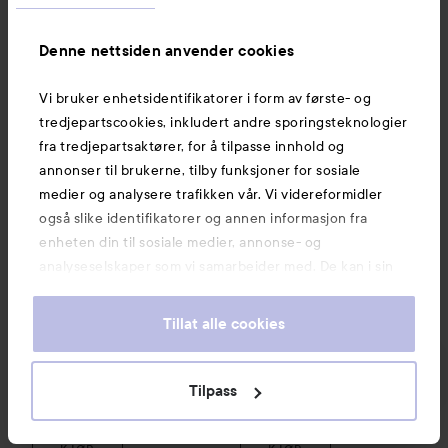
Define
Hydration Rep Leave-in Treatment
Schwarzkopf
LIVE
Color Mome
100 ml
8
SPONSORED
Denne nettsiden anvender cookies
Vi bruker enhetsidentifikatorer i form av første- og
tredjepartscookies, inkludert andre sporingsteknologier
fra tredjepartsaktører, for å tilpasse innhold og
annonser til brukerne, tilby funksjoner for sosiale
medier og analysere trafikken vår. Vi videreformidler
også slike identifikatorer og annen informasjon fra
enheten din til sosiale medier, annonse- og
analyseselskaper som vi samarbeider med. De kan i sin
tur kombinere denne informasjonen med annen
Schwarzkopf
SPONSORED
Define
informasjon som du har oppgitt eller som de har samlet
LIVE
Color Moment
93
Tillat alle cookies
Hydration Rep Leave-in
Shocking Pink
inn når du har benyttet tjenestene deres. Du godtar
Treatment
100 ml
våre cookies ved å fortsette å bruke nettsiden vår. For
80 kr
109 kr
informasjon om hvordan du kan endre innstillingene for
Tilpass
cookies, se vår Cookie Policy.