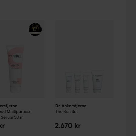
erstjerne
Superfood Multipurpose Vitamin Serum
Dr. Ankerstjerne
The Sun Set
50 ml
2.670 kr
915 kr
erstjerne
Dr. Ankerstjerne
ood Multipurpose
The Sun Set
n Serum
50 ml
kr
2.670 kr