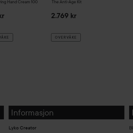
ying Hand Cream
100
The Anti-Age Kit
kr
2.769 kr
VÅKE
OVERVÅKE
Informasjon
Lyko Creator
B