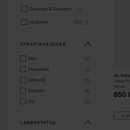
Gavetips & Gavesett
(
1
)
Hudpleie
(
10
)
SPESIFIKASJONER
Øko
(
2
)
Parfymefri
(
7
)
Dr. Anke
Silikonfri
(
5
)
Urban Pr
50 ml
Sulfatfri
(
4
)
850 
UV
(
2
)
KJØ
LAGERSTATUS