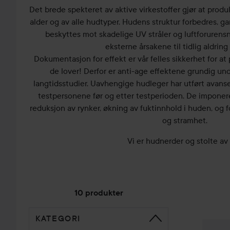
Det brede spekteret av aktive virkestoffer gjør at pro
alder og av alle hudtyper. Hudens struktur forbedres, 
beskyttes mot skadelige UV stråler og luftforurensn
eksterne årsakene til tidlig aldring
Dokumentasjon for effekt er vår felles sikkerhet for at
de lover! Derfor er anti-age effektene grundig un
langtidsstudier. Uavhengige hudleger har utført avans
testpersonene før og etter testperioden. De imponer
reduksjon av rynker, økning av fuktinnhold i huden, og f
og stramhet.
Vi er hudnerder og stolte av
10 produkter
KATEGORI
GÅ TIL SORTERE
Dr. Anke