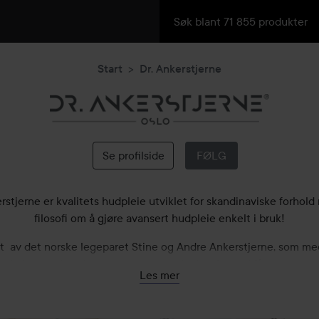
Start
Dr. Ankerstjerne
Dr.
Ankerstjerne
Se profilside
FØLG
rstjerne er kvalitets hudpleie utviklet for skandinaviske forhol
filosofi om å gjøre avansert hudpleie enkelt i bruk!
et av det norske legeparet Stine og Andre Ankerstjerne, som me
e bakgrunn har skapt en cosmeceutical serie med få, men svært
Les mer
ieprodukter - som holder det de lover. Høye konsentrasjoner av
er og tallrike innholdsstoffer i hvert produkt betyr at du kan redu
dige hudpleieprodukter og samtidig få overlegne anti-age resu