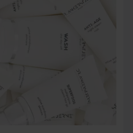
egne
r å telle