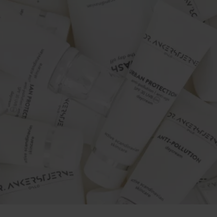
Ankerstjerne mener at hudpleie bør handle om å styrke hudens 
mekanismer og bygge en sunn og motstandsdyktig hud, i stedet fo
antall trinn i hudpleierutinen.