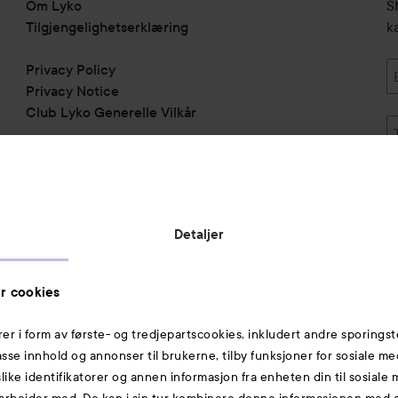
Om Lyko
SM
Tilgjengelighetserklæring
k
Privacy Policy
Privacy Notice
Club Lyko Generelle Vilkår
Vil du samarbeide med oss?
Jobbe på Lyko
Butikker
Detaljer
Rabattkoder
Helthjem
Toppliste
r cookies
Michael Edwards Fragrances of the World
rer i form av første- og tredjepartscookies, inkludert andre sporingst
passe innhold og annonser til brukerne, tilby funksjoner for sosiale m
Også av interesse
slike identifikatorer og annen informasjon fra enheten din til sosiale