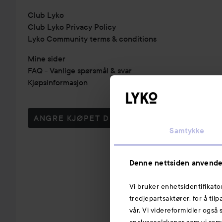
Club Lyko
Club Lyko Privacy Policy
Lyko Community terms & conditions
Mine sider
FAQ - Vanlige spørsmål & svar
Kjøpsinformasjon
ANGRE KJØPET DITT
Samtykke
Denne nettsiden anvende
Vi bruker enhetsidentifikato
tredjepartsaktører, for å til
vår. Vi videreformidler også 