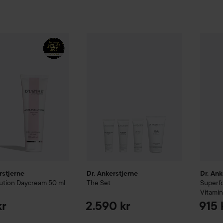
rstjerne
Anti-Pollution Daycream
Dr. Ankerstjerne
50 ml
The Set
Dr. Ank
790 kr
2.590 kr
rstjerne
Dr. Ankerstjerne
Dr. Ank
lution Daycream
50 ml
The Set
Superf
Vitami
kr
2.590 kr
915 