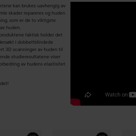
duktene kan brukes uavhengig av
gamle skader repareres og huden
ing, som er de to viktigste
 av huden.
 produktene faktisk holder det
dersøkt i dobbeltblindede
ert 3D scanninger av huden til
ende studieresultatene viser
orbedring av hudens elastisitet
 det!
rstjerne
Urban Protection Day Cream
Dr. Ankerstjerne
50 ml
SUPERFOOD Multipurp
Dr. Ank
850 kr