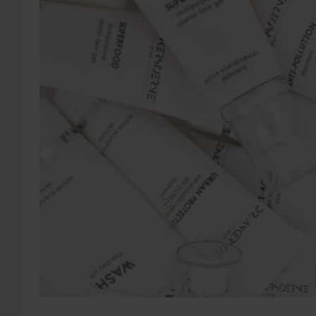
Dr.
forsvars