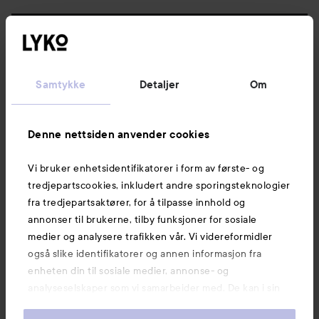
Følg oss
Kundeservice
Samtykke
Detaljer
Om
Informasjon
Denne nettsiden anvender cookies
Vi bruker enhetsidentifikatorer i form av første- og
Også av interesse
tredjepartscookies, inkludert andre sporingsteknologier
fra tredjepartsaktører, for å tilpasse innhold og
annonser til brukerne, tilby funksjoner for sosiale
medier og analysere trafikken vår. Vi videreformidler
også slike identifikatorer og annen informasjon fra
enheten din til sosiale medier, annonse- og
analyseselskaper som vi samarbeider med. De kan i sin
tur kombinere denne informasjonen med annen