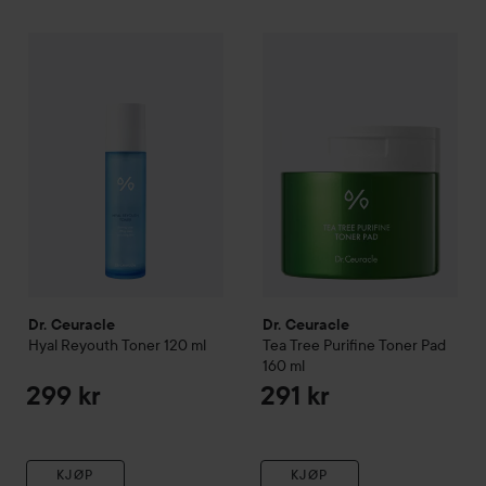
Dr. Ceuracle
Hyal Reyouth
Toner
Dr. Ceuracle
120 ml
Tea Tree
Purifine
299 kr
Dr. Ceuracle
Dr. Ceuracle
Hyal Reyouth
Toner
120 ml
Tea Tree
Purifine Toner Pad
160 ml
299 kr
291 kr
KJØP
KJØP