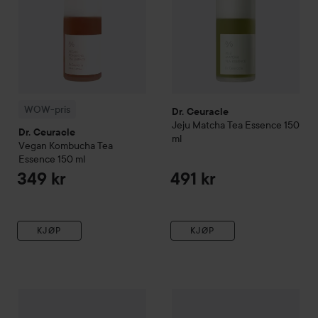
WOW-pris
Dr. Ceuracle
Jeju Matcha Tea Essence
150
Dr. Ceuracle
ml
Vegan
Kombucha Tea
Essence
150 ml
349 kr
491 kr
KJØP
KJØP
Dr. Ceuracle
Vegan
Kombucha Tea Mist
Dr. Ceuracle
80 ml
Pro Balance
Bioti
275 kr