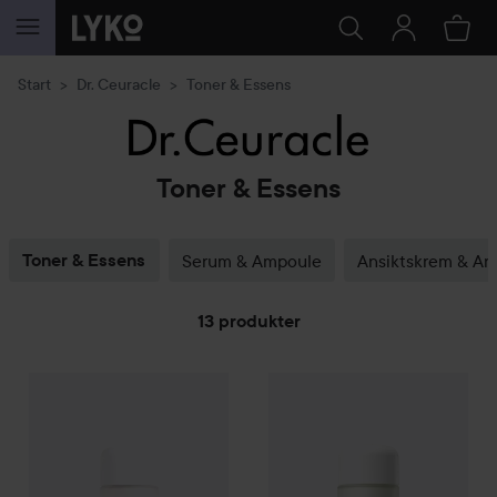
GÅ TIL INNHOLD
Start
Dr. Ceuracle
Toner & Essens
Toner & Essens
Toner & Essens
Serum & Ampoule
Ansiktskrem & An
13 produkter
WOW-pris
GÅ TIL FILTRE
Dr. Ceuracle
Vegan
Kombucha Tea Essence
Dr. Ceuracle
Jeju Matcha Tea
150 ml
3