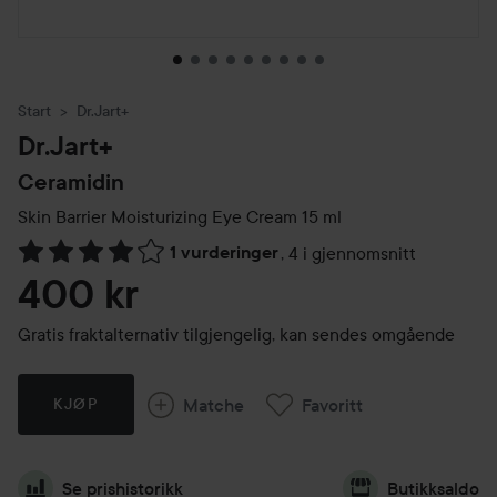
Start
Dr.Jart+
Dr.Jart+
Ceramidin
Skin Barrier Moisturizing Eye Cream
15 ml
1 vurderinger
,
4 i gjennomsnitt
Gå til Vurderinger & anmeldelser
400 kr
Gratis fraktalternativ tilgjengelig, kan sendes omgående
Matche
Favoritt
KJØP
Se prishistorikk
Butikksaldo