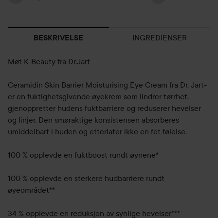
INGREDIENSER
BESKRIVELSE
Møt K-Beauty fra Dr.Jart-
Ceramidin Skin Barrier Moisturising Eye Cream fra Dr. Jart-
er en fuktighetsgivende øyekrem som lindrer tørrhet,
gjenoppretter hudens fuktbarriere og reduserer hevelser
og linjer. Den smøraktige konsistensen absorberes
umiddelbart i huden og etterlater ikke en fet følelse.
100 % opplevde en fuktboost rundt øynene*
100 % opplevde en sterkere hudbarriere rundt
øyeområdet**
34 % opplevde en reduksjon av synlige hevelser***