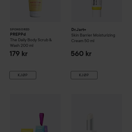
Dr.Jart+
SPONSORED
PREPPd
Skin Barrier Moisturizing
The Daily Body Scrub &
Cream
50 ml
Wash
200 ml
179 kr
560 kr
KJØP
KJØP
Tilbudspris
Dr.Jart+
Brightamin
241,50 kr
Brightenin
Kampanje 30%
Dr.Jart+
Ceramidin
Moisture Treat
Ordinarie pris 345 kr