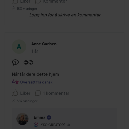
Liker
Kommenter
180 visninger
Logg inn
for å skrive en kommentar
Anne Carlsen
1 år
Innlegget ble opprettet 1 år
😊🙂
Når får dere dette hjem 
Oversatt fra dansk
Liker
1 kommentar
587 visninger
Emma
Brukerens rolle: Lyko Creator.
1 år
Kommentaren lades 1 år
LYKO CREATOR