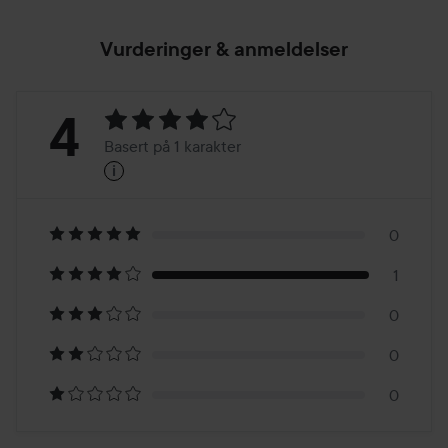
Vurderinger & anmeldelser
Vurdering:
4
Basert på 1 karakter
i
4
Basert
på
0
1
1
0
karakter
0
0