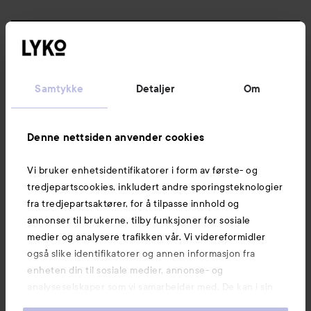
Følg oss
Kundeservice
Samtykke
Detaljer
Om
Informasjon
Denne nettsiden anvender cookies
Vi bruker enhetsidentifikatorer i form av første- og
Også av interesse
tredjepartscookies, inkludert andre sporingsteknologier
fra tredjepartsaktører, for å tilpasse innhold og
annonser til brukerne, tilby funksjoner for sosiale
medier og analysere trafikken vår. Vi videreformidler
også slike identifikatorer og annen informasjon fra
enheten din til sosiale medier, annonse- og
analyseselskaper som vi samarbeider med. De kan i sin
tur kombinere denne informasjonen med annen