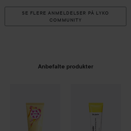
SE FLERE ANMELDELSER PÅ LYKO
COMMUNITY
Anbefalte produkter
PREPPd
The Daily Body Scrub & Wash
Dr.Jart+
Skin Barrier Moisturi
200 ml
179 k
SPONSORED