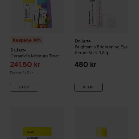
Kampanje 30%
Dr.Jart+
Brightamin
Brightening Eye
Dr.Jart+
Serum Stick
3,6 g
Ceramidin
Moisture Treat
Tilbudspris
241,50 kr
480 kr
Ordinarie pris 345 kr
Førpris 345 kr
KJØP
KJØP
Dr.Jart+
Ceramidin
Skin Barrier Moisturizing Mask
Dr.Jart+
Ceramidin
Skin Barrie
22 stk
95 kr