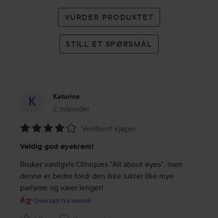
VURDER PRODUKTET
STILL ET SPØRSMÅL
Katarina
2 måneder
Innlegget ble opprettet 2 måneder
Verifisert kjøper
Vurdering:
Veldig god øyekrem!
4
av
Bruker vanligvis Cliniques "All about eyes", men 
5
denne er bedre fordi den ikke lukter like mye 
parfyme og varer lenger!
Oversatt fra svensk