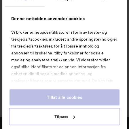
Informasjon
Denne nettsiden anvender cookies
Vi bruker enhetsidentifikatorer i form av første- og
Også av interesse
tredjepartscookies, inkludert andre sporingsteknologier
fra tredjepartsaktører, for å tilpasse innhold og
annonser til brukerne, tilby funksjoner for sosiale
medier og analysere trafikken vår. Vi videreformidler
også slike identifikatorer og annen informasjon fra
enheten din til sosiale medier, annonse- og
analyseselskaper som vi samarbeider med. De kan i sin
tur kombinere denne informasjonen med annen
informasjon som du har oppgitt eller som de har samlet
Tillat alle cookies
inn når du har benyttet tjenestene deres. Du godtar
våre cookies ved å fortsette å bruke nettsiden vår. For
informasjon om hvordan du kan endre innstillingene for
Tilpass
Copyright 2026
cookies, se vår Cookie Policy.
E-handel av Avensia
FILTRE
MEST SOLGTE