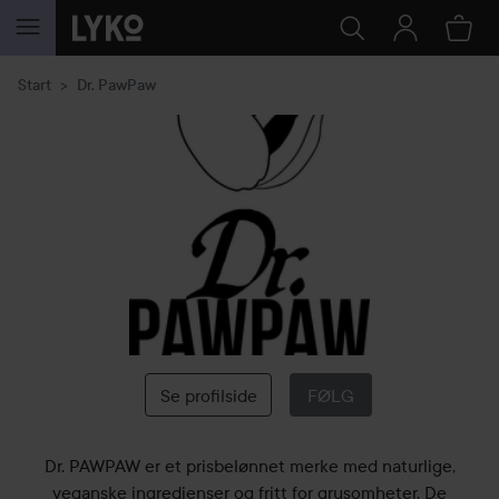
GÅ TIL INNHOLD
Start
Dr. PawPaw
Dr.
PawPaw
Se profilside
FØLG
Dr. PAWPAW er et prisbelønnet merke med naturlige,
veganske ingredienser og fritt for grusomheter. De