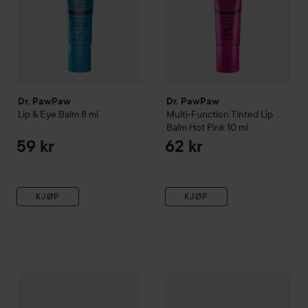
Egnet for hele familien, fra nyfødte til eldre. Produsert i
Storbritannia. Produktene er 100% resirkulerbare.
Dr. PawPaw
Dr. PawPaw
Lip & Eye Balm
8 ml
Multi-Function Tinted Lip
Balm Hot Pink
10 ml
59 kr
62 kr
KJØP
KJØP
Dr. PawPaw
Tinted Lip Oil Berry Kiss
Dr. PawPaw
Berry Kiss
Shea Butter Lip B
89 kr