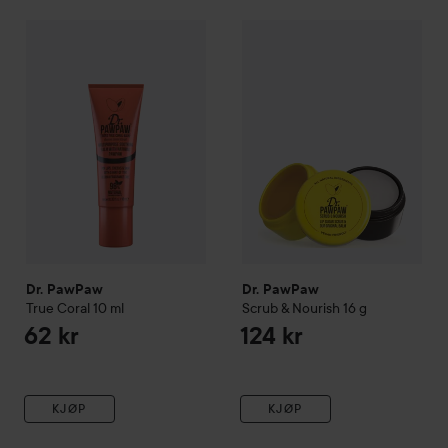
Dr. PawPaw
True Coral
10 ml
Dr. PawPaw
Scrub & Nourish
16
62 kr
Dr. PawPaw
Dr. PawPaw
True Coral
10 ml
Scrub & Nourish
16 g
62 kr
124 kr
KJØP
KJØP