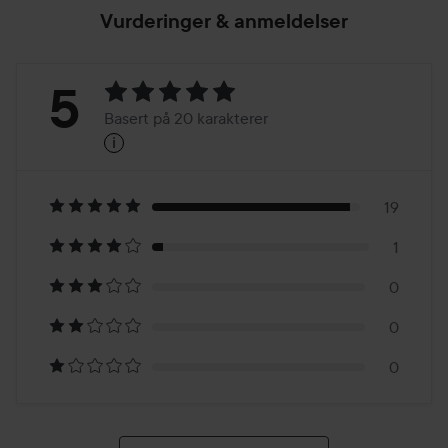
Vurderinger & anmeldelser
Vurdering:
5
Basert på 20 karakterer
i
5
Basert
på
19
1
20
0
karakterer
0
0