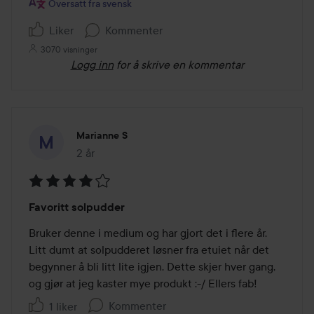
Oversatt fra svensk
Liker
Kommenter
3070 visninger
Logg inn
for å skrive en kommentar
Marianne S
2 år
Innlegget ble opprettet 2 år
Vurdering:
Favoritt solpudder
4
av
Bruker denne i medium og har gjort det i flere år. 
5
Litt dumt at solpudderet løsner fra etuiet når det 
begynner å bli litt lite igjen. Dette skjer hver gang, 
og gjør at jeg kaster mye produkt :-/ Ellers fab!
Kommenter
1 liker