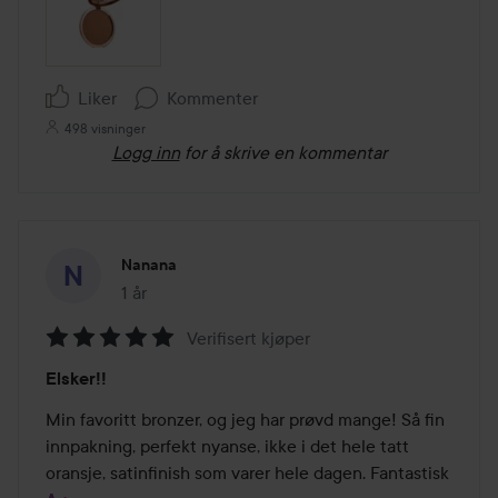
Liker
Kommenter
498 visninger
Logg inn
for å skrive en kommentar
Nanana
1 år
Innlegget ble opprettet 1 år
Verifisert kjøper
Vurdering:
Elsker!!
5
av
Min favoritt bronzer, og jeg har prøvd mange! Så fin 
5
innpakning, perfekt nyanse, ikke i det hele tatt 
oransje, satinfinish som varer hele dagen. Fantastisk 