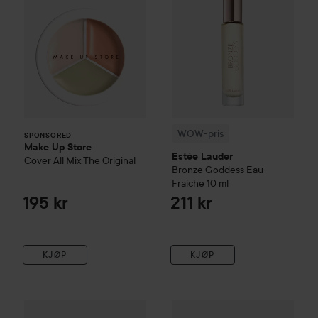
WOW-pris
SPONSORED
Make Up Store
Estée Lauder
Cover All Mix
The Original
Bronze Goddess Eau
Fraiche
10 ml
195 kr
211 kr
KJØP
KJØP
Anastasia Beverly Hills
Smooth Blur Bronzer
Sun-Kissed Dre
Combo Deal 25%
MAC Cosmet