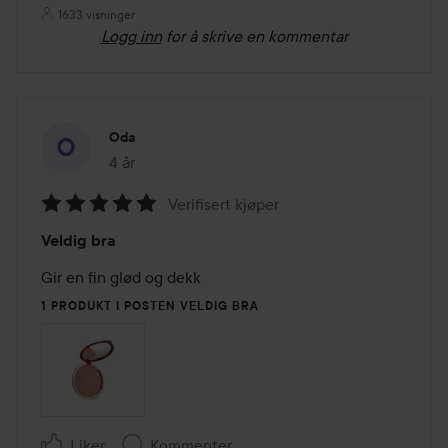
1633 visninger
Logg inn
for å skrive en kommentar
Oda
4 år
Innlegget ble opprettet 4 år
Verifisert kjøper
Vurdering:
Veldig bra
5
av
Gir en fin glød og dekk
5
1 PRODUKT I POSTEN VELDIG BRA
Liker
Kommenter