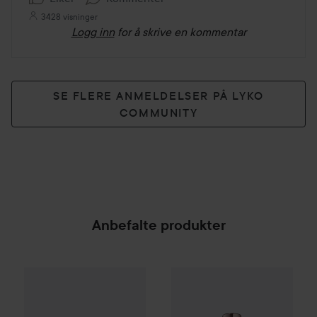
3428 visninger
Logg inn
for å skrive en kommentar
SE FLERE ANMELDELSER PÅ LYKO
COMMUNITY
Anbefalte produkter
Make Up Store
Cover All Mix
WOW-pris
The Original
Estée Lauder
Bronz
195 kr
SPONSORED