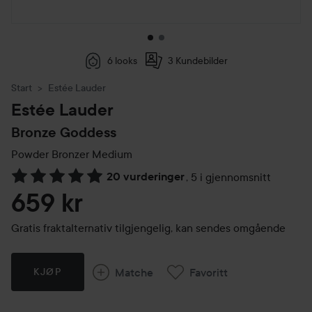
6 looks
3 Kundebilder
Start
Estée Lauder
Estée Lauder
Bronze Goddess
Powder Bronzer
Medium
20 vurderinger
,
5 i gjennomsnitt
Gå til Vurderinger & anmeldelser
659 kr
Gratis fraktalternativ tilgjengelig, kan sendes omgående
Matche
Favoritt
KJØP