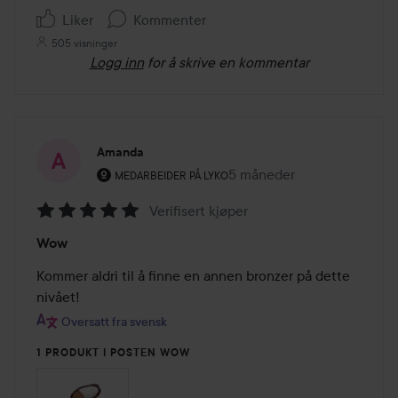
Liker
Kommenter
505 visninger
Logg inn
for å skrive en kommentar
Amanda
Brukerens rolle: Medarbeider på Lyko.
5 måneder
Innlegget ble opprettet 5
MEDARBEIDER PÅ LYKO
Verifisert kjøper
Vurdering:
Wow
5
av
Kommer aldri til å finne en annen bronzer på dette 
5
nivået!
Oversatt fra svensk
1 PRODUKT I POSTEN WOW