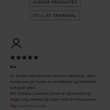
VURDER PRODUKTET
STILL ET SPØRSMÅL
Vurdering:
Bra
5
av
En ikonisk luksusbronzer med en silkeaktig, oljefri 
5
formel som gir huden en umiddelbar og sofistikert 
solkysset glød.

Det finmalte pudderet jevner ut ujevnheter og 
legger seg vektløst på huden uten å tette porene.
Oversatt fra svensk