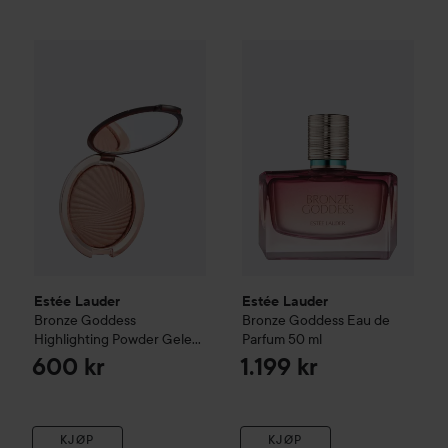
Estée Lauder
Bronze Goddess Highlighting Powder Gelee
Estée Lauder
Bronze Goddess
S
Estée Lauder
Estée Lauder
Bronze Goddess
Bronze Goddess Eau de
Highlighting Powder Gelee
Parfum
50 ml
Solar Crush
600 kr
1.199 kr
KJØP
KJØP