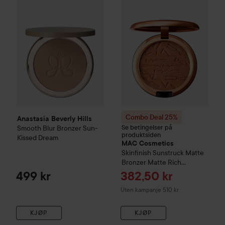
Combo Deal 25%
Anastasia Beverly Hills
Se betingelser på
Smooth Blur Bronzer
Sun-
produktsiden
Kissed Dream
MAC Cosmetics
Skinfinish Sunstruck Matte
Bronzer
Matte Rich
Golden-Wn
Tilbudspris
499 kr
382,50 kr
Uten kampanje 510 kr
KJØP
KJØP