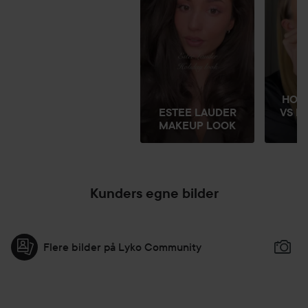
HOL
ESTEE LAUDER
VS N
MAKEUP LOOK
MA
Kunders egne bilder
Flere bilder på Lyko Community