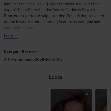
jakt etter en eksklusiv og vakker bronzer som varer hele
dagen? Da er Estée Lauder Bronze Goddess Powder
Bronzer det perfekte valget for deg. Forkjæl deg selv med
denne luksuriøse bronzeren og få en solkysset glød som
varer hele dagen.
Les mer
Det gjør produktet:
En oljefri bronzer i pudderform som smelter naturlig inn i
huden og gir deg en subtil, forfriskende og solkysset glød i
Bronzer
Kategori
:
ansiktet, på skuldrene og dekolletasjeområdet. Tilgjengelig
2058-168-0002
Artikkelnummer
:
i fire forskjellige farger.
Bruk:
Looks
Påføres i ansiktet på områder du ønsker å tilføre
sommerglød. Kan f.eks. påføres under kinnbeinene og langs
hårfestet.
HOPP OVER SEKSJON