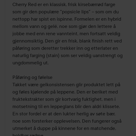
5
Cherry Red er en klassisk, frisk kirsebærrød farge 
som gir den populære "popsicle lips" – som om du 
nettopp har spist en ispinne. Formelen er en hybrid 
mellom vann og gelé, noe som gjør den lettere å 
jobbe med enn rene vannteint, men fortsatt veldig 
gjennomsiktig. Den gir en frisk, blank finish rett ved 
påføring som deretter trekker inn og etterlater en 
naturlig farging (stain) som ser veldig uanstrengt og 
ungdommelig ut.

Påføring og følelse

Takket være gelkonsistensen glir produktet lett på 
og føles kjølende på leppene. Den er beriket med 
fruktekstrakter som gir kortvarig fuktighet, men i 
motsetning til en leppeglans blir den aldri klissete. 
En stor fordel er at den lukter herlig av søte bær, 
noe som forsterker opplevelsen. Den fungerer også 
utmerket å duppe på kinnene for en matchende, 
holdbar rødme.
