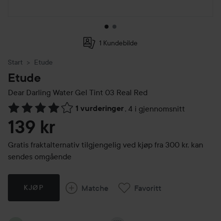
1 Kundebilde
Start
Etude
Etude
Dear Darling Water Gel Tint
03 Real Red
1 vurderinger
,
4 i gjennomsnitt
Gå til Vurderinger & anmeldelser
139 kr
Gratis fraktalternativ tilgjengelig ved kjøp fra 300 kr, kan
sendes omgående
Matche
Favoritt
KJØP