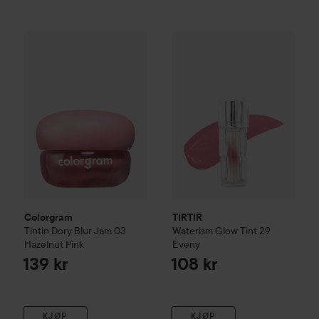
Colorgram
Tintin Dory Blur Jam
TIRTIR
03 Hazelnut Pink
Waterism Glow Tint
29 
139 kr
Colorgram
TIRTIR
Tintin Dory Blur Jam
03
Waterism Glow Tint
29
Hazelnut Pink
Eveny
139 kr
108 kr
KJØP
KJØP