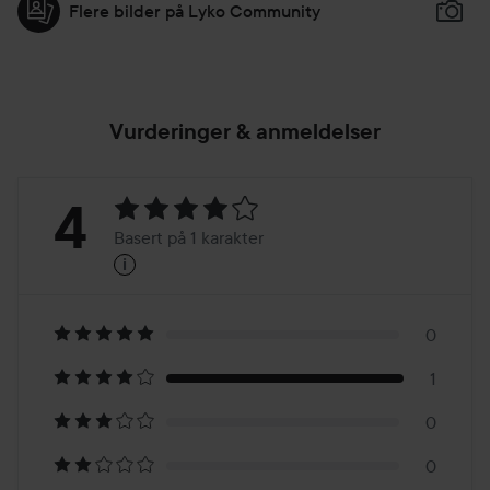
Flere bilder på Lyko Community
Vurderinger & anmeldelser
Vurdering:
4
Basert på 1 karakter
i
4
Basert
på
0
1
1
0
karakter
0