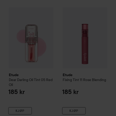
Etude
Dear Darling Oil Tint
05 Red Oil
Etude
Fixing Tint
11 Rose Blen
185 kr
Etude
Etude
Dear Darling Oil Tint
05 Red
Fixing Tint
11 Rose Blending
Oil
185 kr
185 kr
KJØP
KJØP