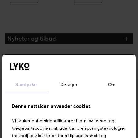
Nyheter og tilbud
Følg oss
Kundeservice
Samtykke
Detaljer
Om
Informasjon
Denne nettsiden anvender cookies
Vi bruker enhetsidentifikatorer i form av første- og
Også av interesse
tredjepartscookies, inkludert andre sporingsteknologier
fra tredjepartsaktører, for å tilpasse innhold og