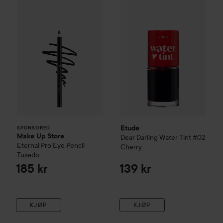
Make Up Store
Eternal Pro Eye Pencil
Etude
Dear Darling Water Tint
Tuxedo
185 
SPONSORED
Etude
SPONSORED
Make Up Store
Dear Darling Water Tint
#02
Eternal Pro Eye Pencil
Cherry
Tuxedo
185 kr
139 kr
KJØP
KJØP