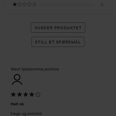
0
VURDER PRODUKTET
STILL ET SPØRSMÅL
Mest hjelpsomme positive
Vurdering:
Helt ok
4
av
Farge og estetikk 
