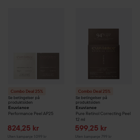
Tilbudsp
824,25 k
Combo Deal 25%
Exuviance
Performance Peel AP25
Combo Deal 25%
Exuviance
Pu
Uten kampanje 1.
Combo Deal 25%
Combo Deal 25%
Se betingelser på
Se betingelser på
produktsiden
produktsiden
Exuviance
Exuviance
Performance Peel AP25
Pure Retinol Correcting Peel
12 ml
Tilbudspris
Tilbudspris
824,25 kr
599,25 kr
Uten kampanje 1.099 kr
Uten kampanje 799 kr