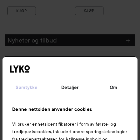
KJØP
KJØP
Nyheter og tilbud
Følg oss
Kundeservice
Samtykke
Detaljer
Om
Informasjon
Denne nettsiden anvender cookies
Vi bruker enhetsidentifikatorer i form av første- og
Også av interesse
tredjepartscookies, inkludert andre sporingsteknologier
fra tredjepartsaktører, for å tilpasse innhold og