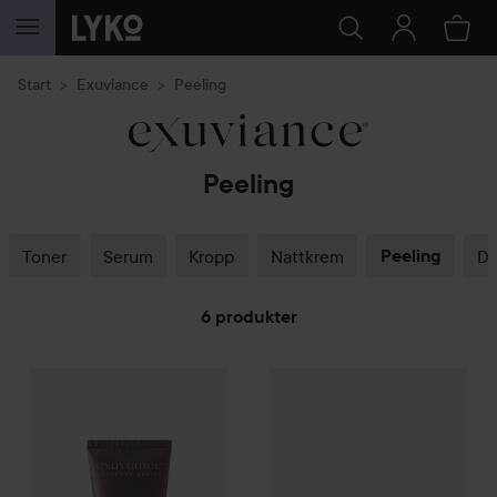
GÅ TIL INNHOLD
Start
Exuviance
Peeling
Peeling
Toner
Serum
Kropp
Nattkrem
Peeling
D
6 produkter
GÅ TIL FILTRE
Combo Deal 25%
Exuviance
Triple Microdermabrasion Face P
Combo Deal 25%
Exuviance
Ge