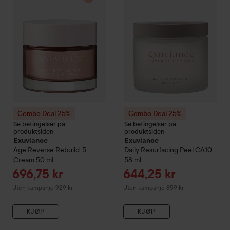
Combo Deal 25%
Combo Deal 25%
Se betingelser på
Se betingelser på
produktsiden
produktsiden
Exuviance
Exuviance
Age Reverse Rebuild-5
Daily Resurfacing Peel CA10
Cream
50 ml
58 ml
Tilbudspris
Tilbudspris
696,75 kr
644,25 kr
Uten kampanje 929 kr
Uten kampanje 859 kr
KJØP
KJØP