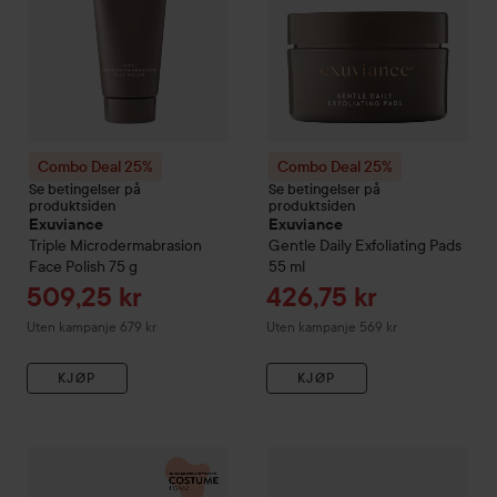
Combo Deal 25%
Combo Deal 25%
Se betingelser på
Se betingelser på
produktsiden
produktsiden
Exuviance
Exuviance
Triple Microdermabrasion
Gentle Daily Exfoliating Pads
Face Polish
75 g
55 ml
Tilbudspris
Tilbudspris
509,25 kr
426,75 kr
Uten kampanje 679 kr
Uten kampanje 569 kr
KJØP
KJØP
Combo Deal 25%
Exuviance
Age Reverse Rebuild-5 Cream
Combo Deal 25%
Exuviance
50
Da