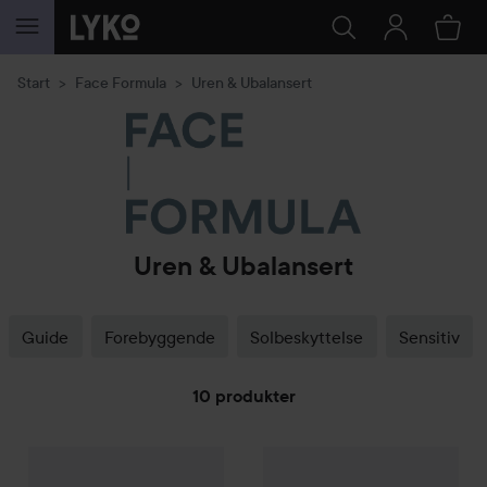
GÅ TIL INNHOLD
Start
Face Formula
Uren & Ubalansert
Uren & Ubalansert
Guide
Forebyggende
Solbeskyttelse
Sensitiv
10 produkter
Face Formula
GÅ TIL FILTRE
Essential Formula
Face Formula
100 ml
SOS Paste
30 ml
1.080 kr