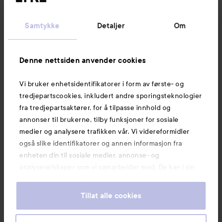
Kundeservice
Samtykke
Detaljer
Om
Informasjon
Denne nettsiden anvender cookies
Vi bruker enhetsidentifikatorer i form av første- og
Også av interesse
tredjepartscookies, inkludert andre sporingsteknologier
fra tredjepartsaktører, for å tilpasse innhold og
annonser til brukerne, tilby funksjoner for sosiale
medier og analysere trafikken vår. Vi videreformidler
også slike identifikatorer og annen informasjon fra
enheten din til sosiale medier, annonse- og
analyseselskaper som vi samarbeider med. De kan i sin
tur kombinere denne informasjonen med annen
informasjon som du har oppgitt eller som de har samlet
Tillat alle cookies
inn når du har benyttet tjenestene deres. Du godtar
våre cookies ved å fortsette å bruke nettsiden vår. For