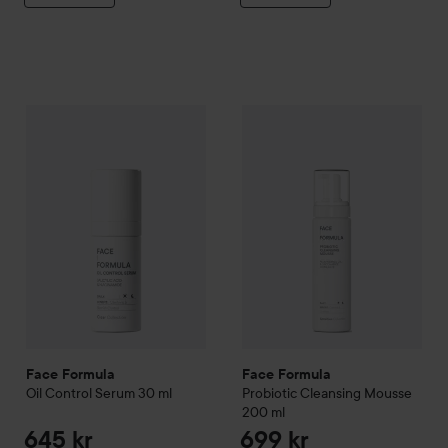
Face Formula
Oil Control Serum
Face Formula
30 ml
Probiotic Clean
645 kr
Face Formula
Face Formula
Oil Control Serum
30 ml
Probiotic Cleansing Mousse
200 ml
645 kr
699 kr