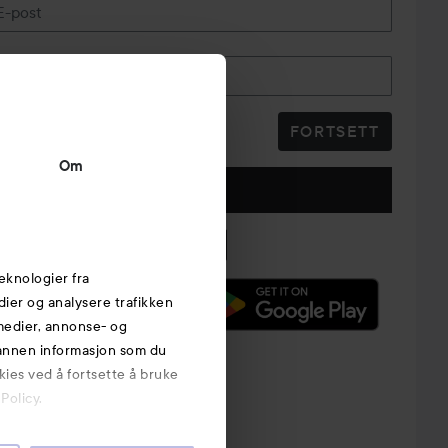
E-post
Telefonnummer
FORTSETT
Om
Følg oss
eknologier fra
edier og analysere trafikken
 medier, annonse- og
 annen informasjon som du
kies ved å fortsette å bruke
Policy.