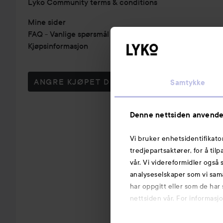
Lyko Community terms & conditions
Mine sider
FAQ - Vanlige spørsmål & svar
Kjøpsinformasjon
ANGRE KJØPET DITT
Samtykke
Denne nettsiden anvende
Vi bruker enhetsidentifikato
tredjepartsaktører, for å til
vår. Vi videreformidler også 
analyseselskaper som vi sam
har oppgitt eller som de har
nettsiden vår. For informasj