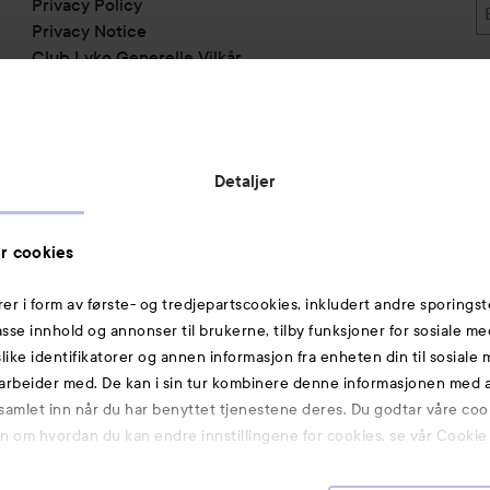
Privacy Policy
Privacy Notice
Club Lyko Generelle Vilkår
Vil du samarbeide med oss?
Jobbe på Lyko
Butikker
Detaljer
Rabattkoder
Helthjem
r cookies
Toppliste
rer i form av første- og tredjepartscookies, inkludert andre sporingst
Michael Edwards Fragrances of the World
passe innhold og annonser til brukerne, tilby funksjoner for sosiale m
slike identifikatorer og annen informasjon fra enheten din til sosiale
Også av interesse
arbeider med. De kan i sin tur kombinere denne informasjonen med
 samlet inn når du har benyttet tjenestene deres. Du godtar våre coo
Premium
on om hvordan du kan endre innstillingene for cookies, se vår Cookie 
Hudpleie
K-Beauty