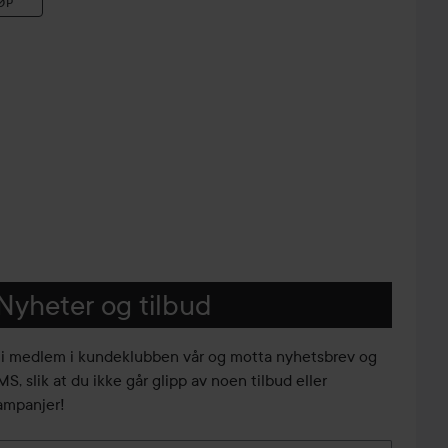
ØP
Nyheter og tilbud
li medlem i kundeklubben vår og motta nyhetsbrev og
S, slik at du ikke går glipp av noen tilbud eller
ampanjer!