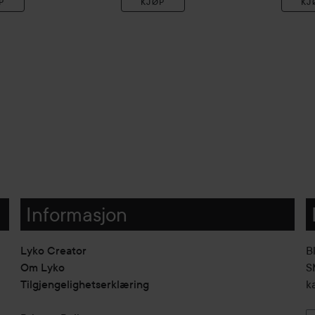
P
KJØP
KJ
Informasjon
Lyko Creator
B
Om Lyko
SM
Tilgjengelighetserklæring
k