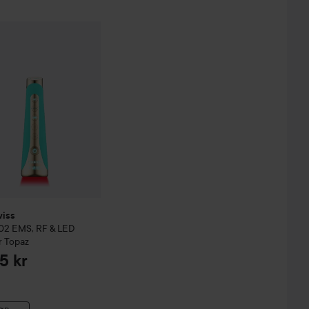
iss
Amethyst
FAQ™ 102 EMS, RF & LED Booster
Topaz
5.379 kr
8.395 kr
iss
02 EMS, RF & LED
r
Topaz
5 kr