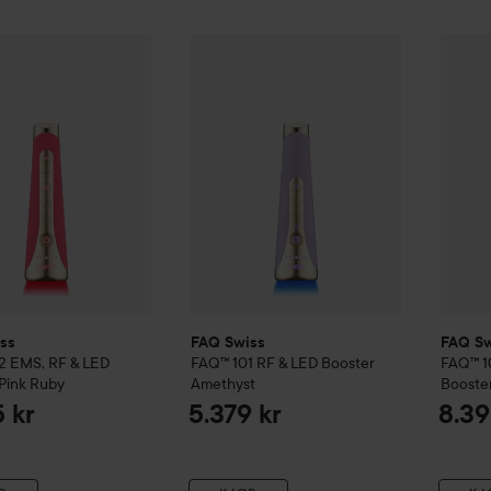
ss
FAQ™ 102 EMS, RF & LED Booster
FAQ Swiss
FAQ™ 101 RF & LED Booster
Pink Ruby
FAQ Sw
8.395 kr
ss
FAQ Swiss
FAQ Sw
2 EMS, RF & LED
FAQ™ 101 RF & LED Booster
FAQ™ 1
Pink Ruby
Amethyst
Booste
 kr
5.379 kr
8.39