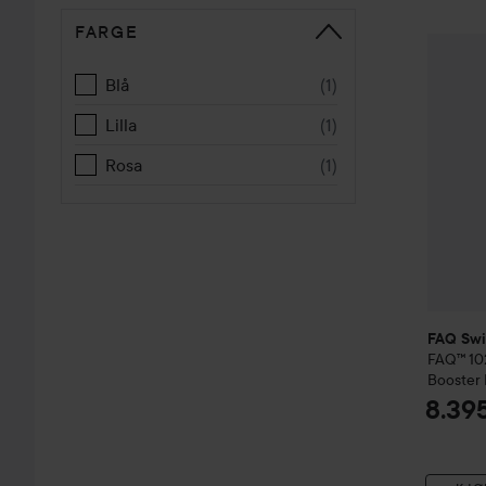
FARGE
GÅ TIL SORTERE
FAQ Swi
Blå
(
1
)
Lilla
(
1
)
Rosa
(
1
)
FAQ Swi
FAQ™ 10
Booster
8.395