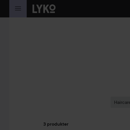
GÅ TIL INNHOLD
Haircar
3 produkter