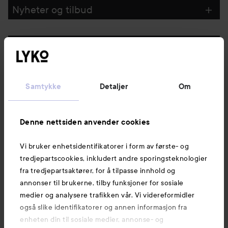
Nyheter og tilbud
Følg oss
Kundeservice
Samtykke
Detaljer
Om
Informasjon
Denne nettsiden anvender cookies
Vi bruker enhetsidentifikatorer i form av første- og
Også av interesse
tredjepartscookies, inkludert andre sporingsteknologier
fra tredjepartsaktører, for å tilpasse innhold og
annonser til brukerne, tilby funksjoner for sosiale
medier og analysere trafikken vår. Vi videreformidler
også slike identifikatorer og annen informasjon fra
enheten din til sosiale medier, annonse- og