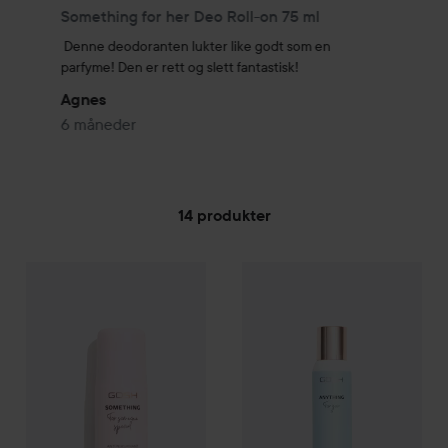
Something for her Deo Roll-on 75 ml
Denne deodoranten lukter like godt som en 
parfyme! Den er rett og slett fantastisk!
Agnes
6 måneder
14 produkter
Gosh
GÅ TIL FILTRE
Something for her Deo Roll-on
Gosh
75 ml
Anything For Her Deo S
135 kr