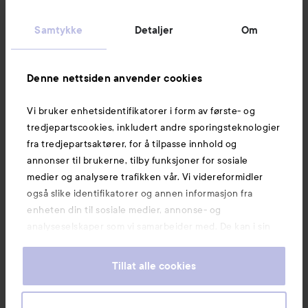
Kundeservice
Samtykke
Detaljer
Om
Informasjon
Denne nettsiden anvender cookies
Vi bruker enhetsidentifikatorer i form av første- og
Også av interesse
tredjepartscookies, inkludert andre sporingsteknologier
fra tredjepartsaktører, for å tilpasse innhold og
annonser til brukerne, tilby funksjoner for sosiale
medier og analysere trafikken vår. Vi videreformidler
også slike identifikatorer og annen informasjon fra
enheten din til sosiale medier, annonse- og
analyseselskaper som vi samarbeider med. De kan i sin
tur kombinere denne informasjonen med annen
informasjon som du har oppgitt eller som de har samlet
Tillat alle cookies
inn når du har benyttet tjenestene deres. Du godtar
våre cookies ved å fortsette å bruke nettsiden vår. For