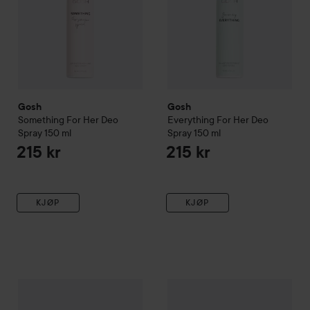
Gosh
Gosh
Something For Her Deo
Everything For Her Deo
Spray
150 ml
Spray
150 ml
215 kr
215 kr
KJØP
KJØP
Gosh
Anything for her Deo Roll-on
Gosh
75 ml
E.G.O Green For Him De
135 kr