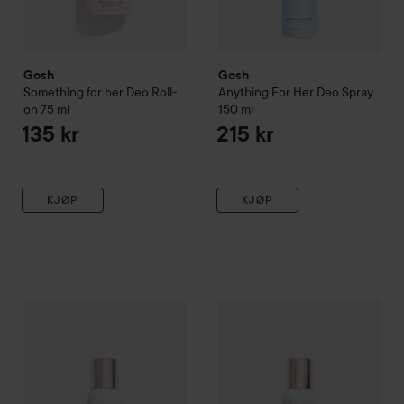
Gosh
Gosh
Something for her Deo Roll-
Anything For Her Deo Spray
on
75 ml
150 ml
135 kr
215 kr
KJØP
KJØP
Gosh
Something For Her Deo Spray
Gosh
150 ml
Everything For Her Deo 
215 kr