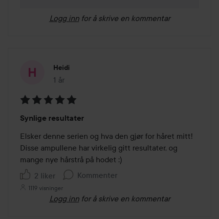
Logg inn
for å skrive en kommentar
Heidi
1 år
Innlegget ble opprettet 1 år
Vurdering:
Synlige resultater
5
av
Elsker denne serien og hva den gjør for håret mitt! 

5
Disse ampullene har virkelig gitt resultater, og 
mange nye hårstrå på hodet :) 
Kommenter
2 liker
1119 visninger
Logg inn
for å skrive en kommentar