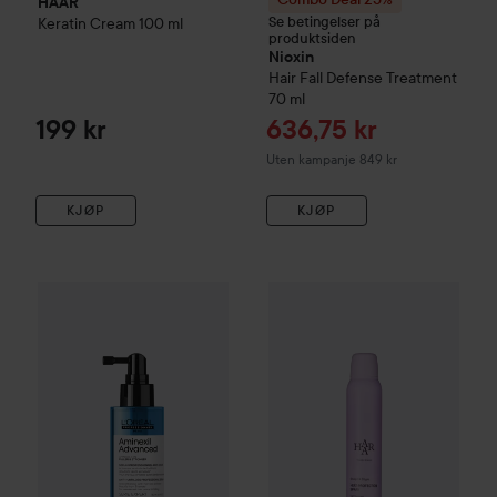
HAAR
Se betingelser på
Keratin Cream
100 ml
produktsiden
Nioxin
Hair Fall Defense Treatment
70 ml
Tilbudspris
199 kr
636,75 kr
Uten kampanje 849 kr
KJØP
KJØP
L'Oréal Professionnel
Aminexil Advanced
HAAR
Heat Protection Spray
Serie Expert
Anti-H
2