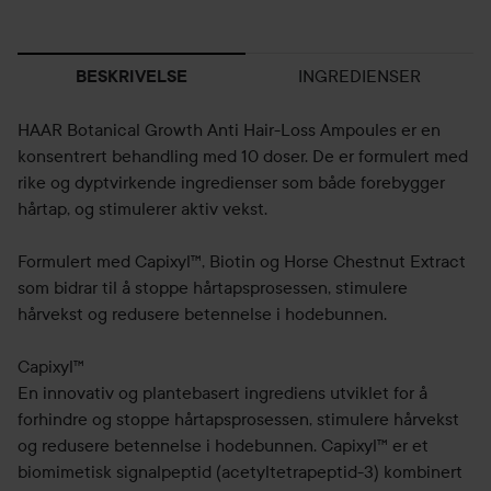
INGREDIENSER
BESKRIVELSE
HAAR Botanical Growth Anti Hair-Loss Ampoules er en
konsentrert behandling med 10 doser. De er formulert med
rike og dyptvirkende ingredienser som både forebygger
hårtap, og stimulerer aktiv vekst.
Formulert med Capixyl™, Biotin og Horse Chestnut Extract
som bidrar til å stoppe hårtapsprosessen, stimulere
hårvekst og redusere betennelse i hodebunnen.
Capixyl™
En innovativ og plantebasert ingrediens utviklet for å
forhindre og stoppe hårtapsprosessen, stimulere hårvekst
og redusere betennelse i hodebunnen. Capixyl™ er et
biomimetisk signalpeptid (acetyltetrapeptid-3) kombinert