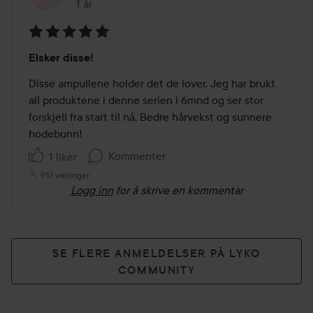
1 år
Innlegget ble opprettet 1 år
Vurdering:
Elsker disse!
5
av
Disse ampullene holder det de lover. Jeg har brukt 
5
all produktene i denne serien i 6mnd og ser stor 
forskjell fra start til nå. Bedre hårvekst og sunnere 
hodebunn!
Kommenter
1 liker
951 visninger
Logg inn
for å skrive en kommentar
SE FLERE ANMELDELSER PÅ LYKO
COMMUNITY