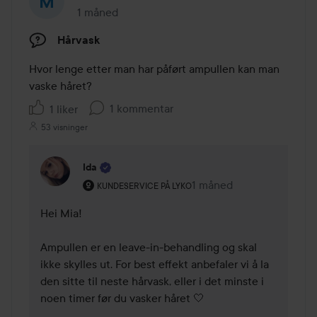
1 måned
Innlegget ble opprettet 1 måned
Hårvask
Hvor lenge etter man har påført ampullen kan man 
vaske håret?
1 kommentar
1 liker
53 visninger
Ida
Brukerens rolle: Kundeservice på Lyko.
1 måned
Kommentaren lades 1 må
KUNDESERVICE PÅ LYKO
Hei Mia! 

Ampullen er en leave-in-behandling og skal 
ikke skylles ut. For best effekt anbefaler vi å la 
den sitte til neste hårvask, eller i det minste i 
noen timer før du vasker håret 🤍
