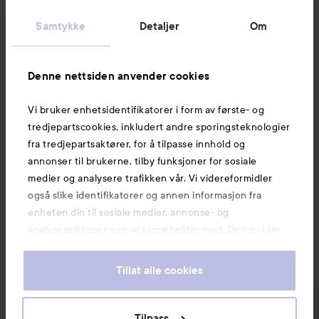
Kundeservice
Samtykke
Detaljer
Om
Informasjon
Denne nettsiden anvender cookies
Vi bruker enhetsidentifikatorer i form av første- og
Også av interesse
tredjepartscookies, inkludert andre sporingsteknologier
fra tredjepartsaktører, for å tilpasse innhold og
annonser til brukerne, tilby funksjoner for sosiale
medier og analysere trafikken vår. Vi videreformidler
også slike identifikatorer og annen informasjon fra
enheten din til sosiale medier, annonse- og
analyseselskaper som vi samarbeider med. De kan i sin
tur kombinere denne informasjonen med annen
informasjon som du har oppgitt eller som de har samlet
Tillat alle cookies
inn når du har benyttet tjenestene deres. Du godtar
våre cookies ved å fortsette å bruke nettsiden vår. For
informasjon om hvordan du kan endre innstillingene for
Tilpass