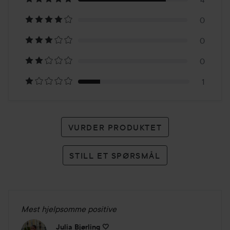
på
0
5
0
karakterer
0
1
VURDER PRODUKTET
STILL ET SPØRSMÅL
Mest hjelpsomme positive
Julia Bjørling 🤍