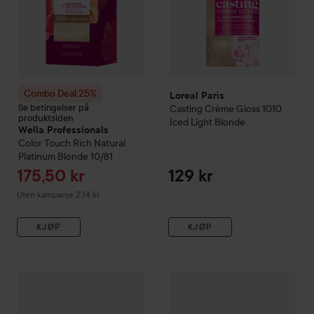
Combo Deal 25%
Loreal Paris
Se betingelser på
Casting Crème Gloss
1010
produktsiden
Iced Light Blonde
Wella Professionals
Color Touch
Rich Natural
Platinum Blonde 10/81
Tilbudspris
175,50 kr
129 kr
Uten kampanje 234 kr
KJØP
KJØP
T
Revlon
Nutri Color Filter
821
17
13
Combo Deal 25%
Wella Professionals
Color Fresh
Wella
10/81
Ute