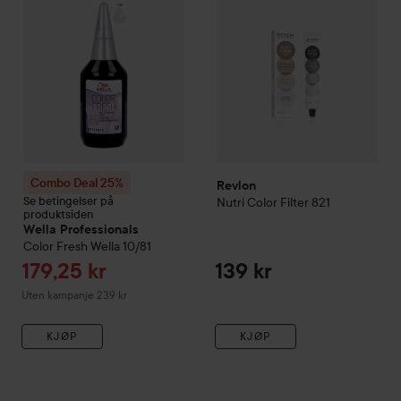
Combo Deal 25%
Revlon
Se betingelser på
Nutri Color Filter
821
produktsiden
Wella Professionals
Color Fresh
Wella
10/81
Tilbudspris
179,25 kr
139 kr
Uten kampanje 239 kr
KJØP
KJØP