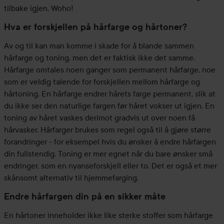
tilbake igjen. Woho!
Hva er forskjellen på hårfarge og hårtoner?
Av og til kan man komme i skade for å blande sammen
hårfarge og toning, men det er faktisk ikke det samme.
Hårfarge omtales noen ganger som permanent hårfarge, noe
som er veldig talende for forskjellen mellom hårfarge og
hårtoning. En hårfarge endrer hårets farge permanent, slik at
du ikke ser den naturlige fargen før håret vokser ut igjen. En
toning av håret vaskes derimot gradvis ut over noen få
hårvasker. Hårfarger brukes som regel også til å gjøre større
forandringer - for eksempel hvis du ønsker å endre hårfargen
din fullstendig. Toning er mer egnet når du bare ønsker små
endringer, som en nyanseforskjell eller to. Det er også et mer
skånsomt alternativ til hjemmefarging.
Endre hårfargen din på en sikker måte
En hårtoner inneholder ikke like sterke stoffer som hårfarge