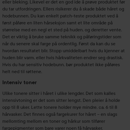
eller bleking. Likevel er det en god ide å prøve produktet før
du tar utfordringen. Ellers risikerer du å skade både håret og
hodebunnen. Du kan enkelt patch-teste produktet ved å
først påføre en liten hårseksjon samt et lite område på
størrelse med en negl et sted på huden, og deretter vente.
Det er viktig å bruke samme teknikk og påføringstider som
når du senere skal farge på ordentlig. Først da kan du se
hvordan resultatet blir. Stopp umiddelbart hvis du kjenner at
huden blir varm, eller hvis hårkvaliteten endrer seg drastisk.
Hvis du har sensitiv hodebunn, bør produktet ikke påføres
helt ned til røttene.
Intensiv toner
Ulike tonere sitter i håret i ulike lengder. Det som kalles
intensivtoning er det som sitter lengst. Den pleier å holde
opp til 8 uker. Lette tonere holder mye mindre, ca. 6 til 8
hårvasker. Det finnes også fargekurer for håret – en slags
mellomting mellom en toner og hårkur som tilfører
fargepigmenter som bare varer noen få hårvasker.