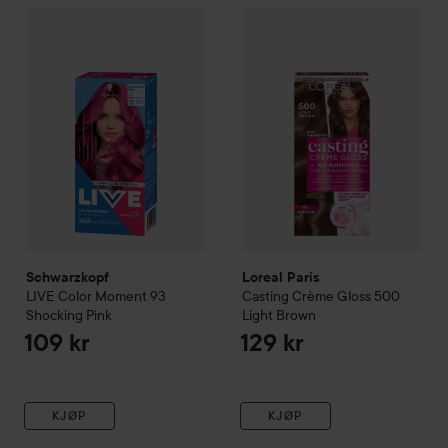
Schwarzkopf
LIVE
Color Moment
Loreal Paris
93 Shocking Pink
Casting Crème Gl
109 kr
Schwarzkopf
Loreal Paris
LIVE
Color Moment
93
Casting Crème Gloss
500
Shocking Pink
Light Brown
109 kr
129 kr
KJØP
KJØP