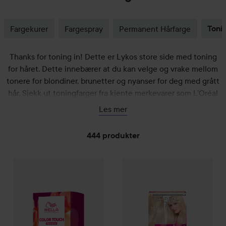
Fargekurer
Fargespray
Permanent Hårfarge
Toni
Thanks for toning in! Dette er Lykos store side med toning
for håret. Dette innebærer at du kan velge og vrake mellom
tonere for blondiner, brunetter og nyanser for deg med grått
hår. Sjekk ut toningfarger fra kjente merkevarer som L’Oréal
og Schwarzkopf Professional og enda flere favoritter!
Les mer
444 produkter
GÅ TIL FILTRE
Loreal Paris
Casting Crème Gl
Combo Deal 25%
Wella Professionals
Color Touch
Rich Natura