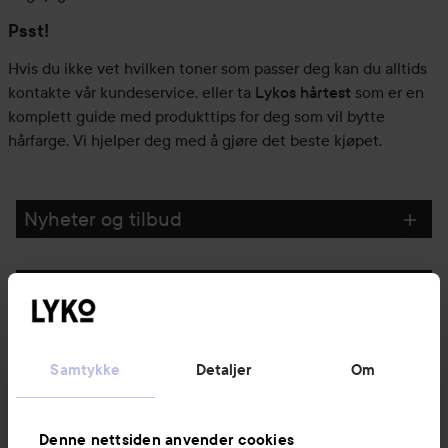
Psst!
Hvis du ikke vet hvilken toner som passer deg kan du alltids
kontakte vår kundeservice, eller ta
Lykos hårtest
som er en
komplett guide med produkttips for deg som vil bytte
hårfarge. Vi hjelper deg med å gjøre det beste kjøpet.
Nyheter og tilbud
Følg oss
Kundeservice
Samtykke
Detaljer
Om
Informasjon
Denne nettsiden anvender cookies