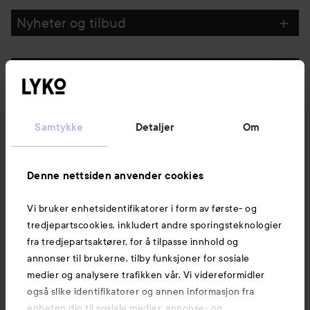
Nyheter og tilbud
Følg oss
Kundeservice
Samtykke
Detaljer
Om
Informasjon
Denne nettsiden anvender cookies
Vi bruker enhetsidentifikatorer i form av første- og
Også av interesse
tredjepartscookies, inkludert andre sporingsteknologier
fra tredjepartsaktører, for å tilpasse innhold og
annonser til brukerne, tilby funksjoner for sosiale
medier og analysere trafikken vår. Vi videreformidler
også slike identifikatorer og annen informasjon fra
enheten din til sosiale medier, annonse- og