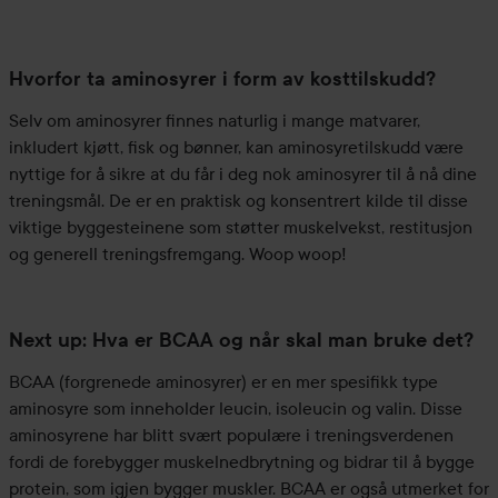
Hvorfor ta aminosyrer i form av kosttilskudd?
Selv om aminosyrer finnes naturlig i mange matvarer,
inkludert kjøtt, fisk og bønner, kan aminosyretilskudd være
nyttige for å sikre at du får i deg nok aminosyrer til å nå dine
treningsmål. De er en praktisk og konsentrert kilde til disse
viktige byggesteinene som støtter muskelvekst, restitusjon
og generell treningsfremgang. Woop woop!
Next up: Hva er BCAA og når skal man bruke det?
BCAA (forgrenede aminosyrer) er en mer spesifikk type
aminosyre som inneholder leucin, isoleucin og valin. Disse
aminosyrene har blitt svært populære i treningsverdenen
fordi de forebygger muskelnedbrytning og bidrar til å bygge
protein, som igjen bygger muskler. BCAA er også utmerket for