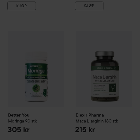
KJØP
KJØP
Better You
Moringa
90 stk
Elexir Pharma
Maca L-arginin
305 kr
Better You
Elexir Pharma
Moringa
90 stk
Maca L-arginin
180 stk
305 kr
215 kr