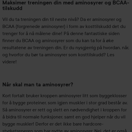
Maksimer treningen din med aminosyrer og BCAA-
tilskudd
Vil du ta treningen din til neste nivå? Da er aminosyrer og
BCAA (forgrenede aminosyrer) i form av kosttilskudd det du
trenger for å nå målene dine! På denne fantastiske siden
finner du BCAA og aminosyrer som du kan ta for å øke
resultatene av treningen din. Er du nysgjerrig på hvordan, når,
og hvorfor du bør ta aminosyrer som kosttilskudd? Les
videre!
Når skal man ta aminosyrer?
Kort fortalt bruker kroppen aminosyrer litt som byggeklosser
for å bygge proteiner, som igjen muskler i stor grad består av.
Så aminosyrer er rett og slett en nødvendighet i kroppen for
å bidra til normale funksjoner, samt en god hjelper når du vil
bygge muskler! Derfor er det ikke bare hardcore-
styrketreneren som har nytte av aminosyrer. Nei, det er også