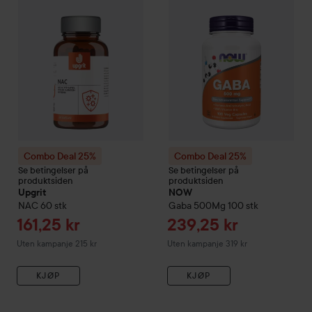
Combo Deal 25%
Combo Deal 25%
Se betingelser på
Se betingelser på
produktsiden
produktsiden
Upgrit
NOW
NAC
60 stk
Gaba 500Mg
100 stk
Tilbudspris
Tilbudspris
161,25 kr
239,25 kr
Uten kampanje 215 kr
Uten kampanje 319 kr
KJØP
KJØP