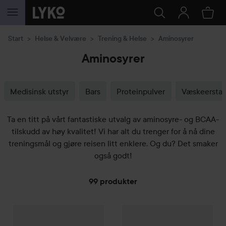
GÅ TIL INNHOLD
Start
Helse & Velvære
Trening & Helse
Aminosyrer
Aminosyrer
Medisinsk utstyr
Bars
Proteinpulver
Væskeerstat
Ta en titt på vårt fantastiske utvalg av aminosyre- og BCAA-
tilskudd av høy kvalitet! Vi har alt du trenger for å nå dine
treningsmål og gjøre reisen litt enklere. Og du? Det smaker
også godt!
99 produkter
Tilbudspris
GÅ TIL FILTRE
161,25 kr
Combo Deal 25%
Upgrit
NAC
60 stk
Combo Deal 25%
NOW
Gaba 
Uten kampanje 215 kr