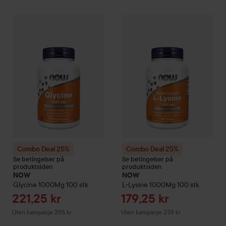
Tilbudspris
221,25 kr
Combo Deal 25%
NOW
Glycine 1000Mg
Combo Deal 25%
100 stk
NOW
L-Lysi
Uten kampanje 295 kr
Combo Deal 25%
Combo Deal 25%
Se betingelser på
Se betingelser på
produktsiden
produktsiden
NOW
NOW
Glycine 1000Mg
100 stk
L-Lysine 1000Mg
100 stk
Tilbudspris
Tilbudspris
221,25 kr
179,25 kr
Uten kampanje 295 kr
Uten kampanje 239 kr