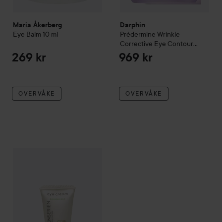
Maria Åkerberg
Darphin
Eye Balm
10 ml
Prédermine
Wrinkle
Corrective Eye Contour
Cream
15 ml
269 kr
969 kr
OVERVÅKE
OVERVÅKE
Rosenserien
Ögonkräm
15 ml
305 kr