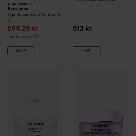
produktsiden
Exuviance
Age Reverse Eye Contour
15
g
Tilbudspris
599,25 kr
513 kr
Uten kampanje 799 kr
KJØP
KJØP
Maria Åkerberg
Eye Balm
10 ml
Darphin
Prédermine
Wrinkle C
269 kr