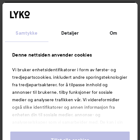
Følg oss
Kundeservice
Samtykke
Detaljer
Om
Informasjon
Denne nettsiden anvender cookies
Vi bruker enhetsidentifikatorer i form av første- og
Også av interesse
tredjepartscookies, inkludert andre sporingsteknologier
fra tredjepartsaktører, for å tilpasse innhold og
annonser til brukerne, tilby funksjoner for sosiale
medier og analysere trafikken vår. Vi videreformidler
også slike identifikatorer og annen informasjon fra
enheten din til sosiale medier, annonse- og
analyseselskaper som vi samarbeider med. De kan i sin
tur kombinere denne informasjonen med annen
informasjon som du har oppgitt eller som de har samlet