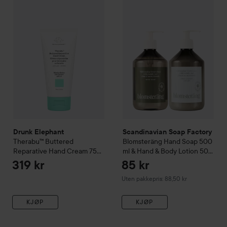
Drunk Elephant
GÅ TIL FILTRE
Therabu™ Buttered Reparative ​Hand Cream
7
Scandinavian Soap Factory
Bl
Drunk Elephant
Scandinavian Soap Factory
Therabu™ Buttered
Blomsteräng
Hand Soap 500
Reparative ​Hand Cream
75
ml & Hand & Body Lotion 500
ml
ml
319 kr
85 kr
Uten pakkepris: 88,50 kr
KJØP
KJØP