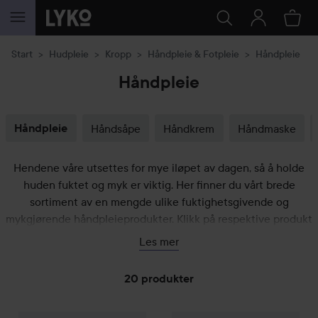
GÅ TIL INNHOLD
Start
Hudpleie
Kropp
Håndpleie & Fotpleie
Håndpleie
Håndpleie
Håndpleie
Håndsåpe
Håndkrem
Håndmaske
Hendene våre utsettes for mye iløpet av dagen, så å holde
huden fuktet og myk er viktig. Her finner du vårt brede
sortiment av en mengde ulike fuktighetsgivende og
mykgjørende håndpleieprodukter. Klikk på respektive produkt
og les mer om de ulike egenskapene og duftvariantene for å
Les mer
finne din favoritt. Påfør når som helst gjennom dagen og
masser forsiktig inn i huden.
20 produkter