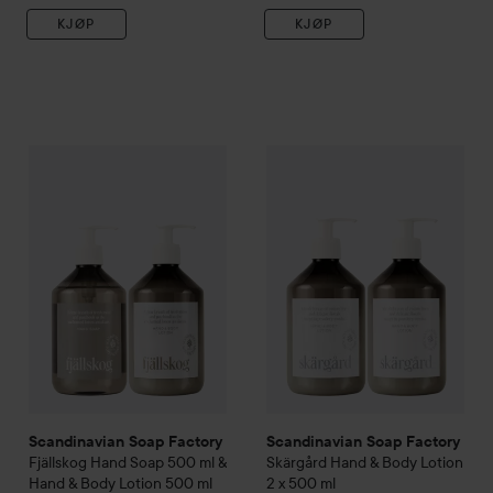
KJØP
KJØP
Scandinavian Soap Factory
Fjällskog
Scandinavian Soap Factory
Hand Soap 500 ml & Han
Sk
Scandinavian Soap Factory
Scandinavian Soap Factory
Fjällskog
Hand Soap 500 ml &
Skärgård
Hand & Body Lotion
Hand & Body Lotion 500 ml
2 x 500 ml