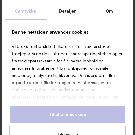
Kundeservice
Samtykke
Detaljer
Om
Informasjon
Denne nettsiden anvender cookies
Vi bruker enhetsidentifikatorer i form av første- og
Også av interesse
tredjepartscookies, inkludert andre sporingsteknologier
fra tredjepartsaktører, for å tilpasse innhold og
annonser til brukerne, tilby funksjoner for sosiale
medier og analysere trafikken vår. Vi videreformidler
også slike identifikatorer og annen informasjon fra
enheten din til sosiale medier, annonse- og
analyseselskaper som vi samarbeider med. De kan i sin
tur kombinere denne informasjonen med annen
informasjon som du har oppgitt eller som de har samlet
Tillat alle cookies
inn når du har benyttet tjenestene deres. Du godtar
våre cookies ved å fortsette å bruke nettsiden vår. For
informasjon om hvordan du kan endre innstillingene for
Tilpass