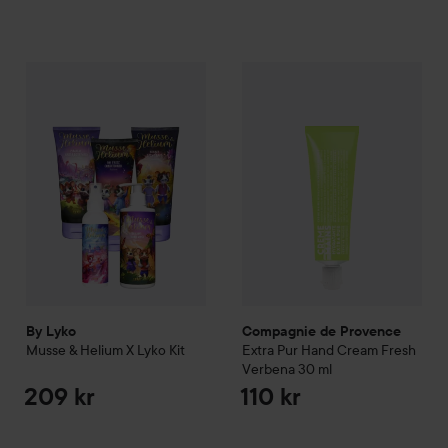
By Lyko
Musse & Helium
X Lyko Kit
Compagnie de Provence
Extr
209 kr
By Lyko
Compagnie de Provence
Musse & Helium
X Lyko Kit
Extra Pur
Hand Cream Fresh
Verbena
30 ml
209 kr
110 kr