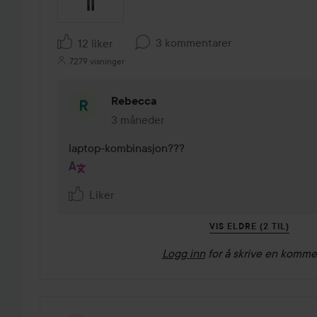
3 kommentarer
12 liker
7279 visninger
Rebecca
3 måneder
Kommentaren lades 3 måneder
laptop-kombinasjon???
Liker
VIS ELDRE (2 TIL)
Logg inn
for å skrive en komme