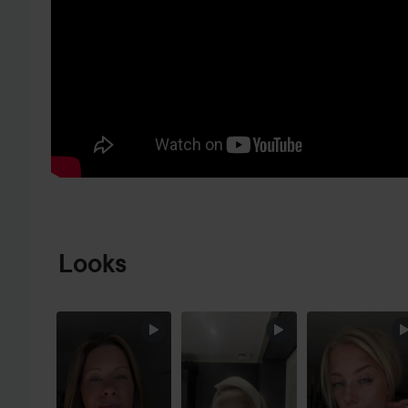
GÅ TIL PRODUKTINFORMASJON
Looks
HOPP OVER SEKSJON