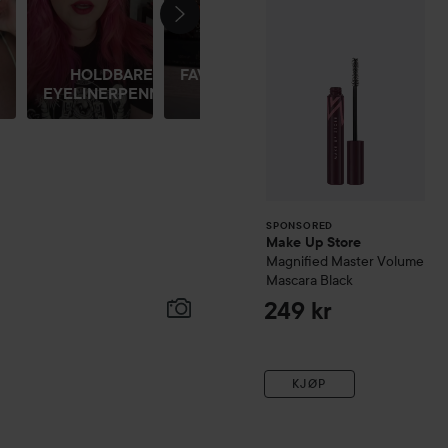
MINE
HOLDBARE
FAVORITTPARFYMER
EYELINERPENNER
(AKKURAT...
SPONSORED
Make Up Store
Magnified Master Volume
Mascara
Black
249 kr
KJØP