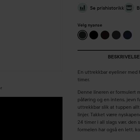
Se prishistorikk
B
Velg nyanse
BESKRIVELSE
En uttrekkbar eyeliner med h
timer.
r
Denne lineren er formulert 
påføring og en intens, jevn 
uttrekkbar slik at tuppen all
linjer. Takket være nyskapen
24 timer i all slags vær, den
formelen har også en lett, ko