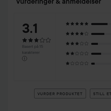
Vurderinger & anmeldelser
Vurdering:
3.1
3.1
Basert
Basert på 15
på
karakterer
i
15
karakterer
VURDER PRODUKTET
STILL 