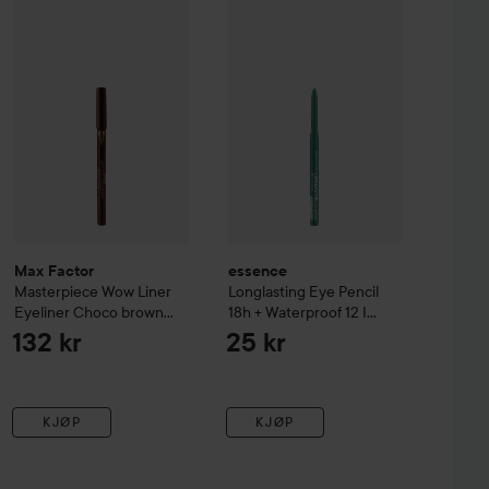
36H Automatic Eyeliner
Max Factor
Masterpiece
04 Brown Denim
Wow Liner Eyeliner
essence
Longlasting Eye Pencil 18
Choco brown 260
135 kr
1
Max Factor
essence
Masterpiece
Wow Liner
Longlasting Eye Pencil
Eyeliner
Choco brown
18h + Waterproof
12 I
260
Have A Green
132 kr
25 kr
KJØP
KJØP