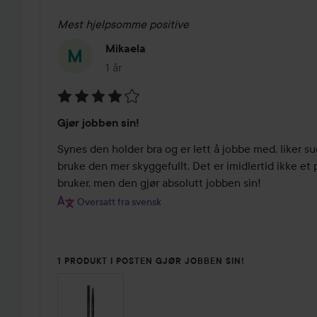
Mest hjelpsomme positive
Mikaela
1 år
Innlegget ble opprettet 1 år
Vurdering:
Gjør jobben sin!
4
av
Synes den holder bra og er lett å jobbe med, liker s
5
bruke den mer skyggefullt. Det er imidlertid ikke et p
bruker, men den gjør absolutt jobben sin!
Oversatt fra svensk
1 PRODUKT I POSTEN GJØR JOBBEN SIN!