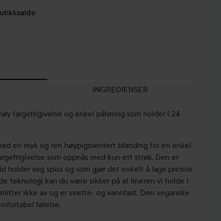
utikksaldo
INGREDIENSER
øy fargefrigivelse og enkel påføring som holder i 24
med en myk og ren høypigmentert blanding for en enkel
fargefrigivelse som oppnås med kun ett strøk. Den er
tid holder seg spiss og som gjør det enkelt å lage presise
de teknologi kan du være sikker på at lineren vi holde i
 smitter ikke av og er svette- og vannfast. Den veganske
mfortabel følelse.