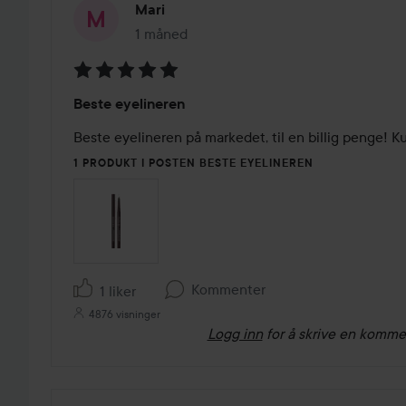
Mari
1 måned
Innlegget ble opprettet 1 måned
Vurdering:
Beste eyelineren
5
av
Beste eyelineren på markedet, til en billig penge! K
5
1 PRODUKT I POSTEN BESTE EYELINEREN
Kommenter
1 liker
4876 visninger
Logg inn
for å skrive en komme