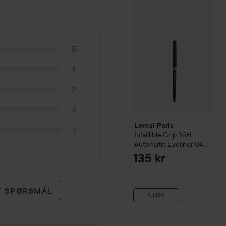
Loreal Paris
Infaillible
Grip 
5
4
2
3
Loreal Paris
1
Infaillible
Grip 36H
Automatic Eyeliner
04
Brown Denim
135 kr
ET SPØRSMÅL
KJØP