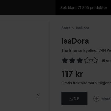
Start
IsaDora
IsaDora
The Intense Eyeliner 24H W
15 vu
Gå til Vurderinger & anmelde
117 kr
Gratis fraktalternativ tilgj
Matc
KJØP