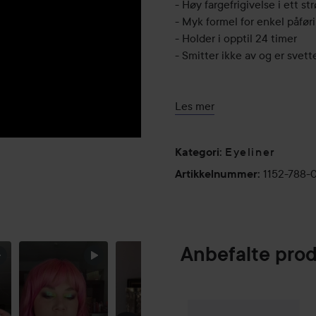
- Høy fargefrigivelse i ett st
- Myk formel for enkel påfør
- Holder i opptil 24 timer
- Smitter ikke av og er svett
Bruk:
Les mer
Påføres vippekantene. Trykk 
får ønsket intensitet.
Eyeliner
Kategori
:
1152-788-
Artikkelnummer
:
KONTRAST
ELLER
MATCHE?
Anbefalte pro
Make Up Store
M
SPONSORED