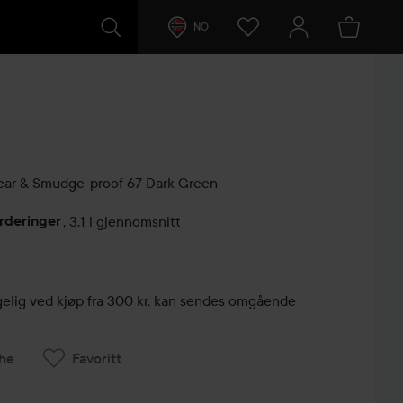
NO
ear & Smudge-proof
67 Dark Green
rderinger
,
3.1 i gjennomsnitt
lser
engelig ved kjøp fra 300 kr, kan sendes omgående
he
Favoritt