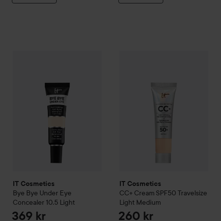
IT Cosmetics
Bye Bye Under Eye Concealer
IT Cosmetics
10.5 Light
CC+ Cream SPF5
369 kr
IT Cosmetics
IT Cosmetics
Bye Bye Under Eye
CC+ Cream SPF50 Travelsize
Concealer
10.5 Light
Light Medium
369 kr
260 kr