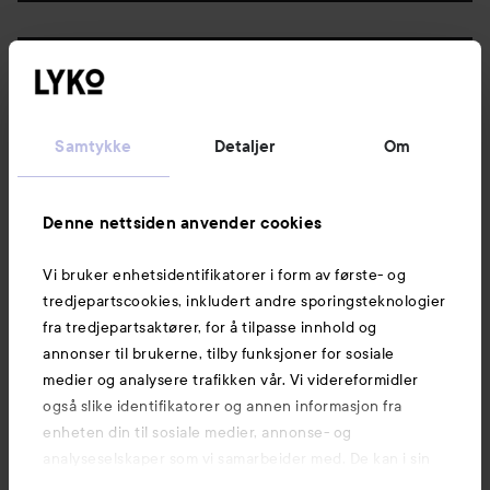
Følg oss
Kundeservice
Samtykke
Detaljer
Om
Informasjon
Denne nettsiden anvender cookies
Vi bruker enhetsidentifikatorer i form av første- og
Også av interesse
tredjepartscookies, inkludert andre sporingsteknologier
fra tredjepartsaktører, for å tilpasse innhold og
annonser til brukerne, tilby funksjoner for sosiale
medier og analysere trafikken vår. Vi videreformidler
også slike identifikatorer og annen informasjon fra
enheten din til sosiale medier, annonse- og
analyseselskaper som vi samarbeider med. De kan i sin
tur kombinere denne informasjonen med annen