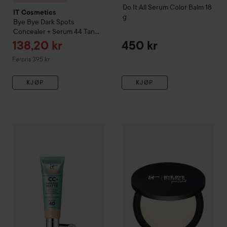
Do It All
Serum Color Balm
18
IT Cosmetics
g
Bye Bye Dark Spots
Concealer + Serum
44 Tan
Warm
Tilbudspris
138,20 kr
450 kr
Ordinarie pris 395 kr
Førpris 395 kr
KJØP
KJØP
IT Cosmetics
CC+ Natural Matte Foundation
IT Cosmetics
Light
Bye Bye Pores P
549 kr