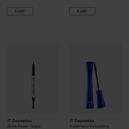
KJØP
KJØP
IT Cosmetics
Brow Power
Taupe
IT Cosmetics
Superhero Volum
339 kr
IT Cosmetics
IT Cosmetics
Brow Power
Taupe
Superhero Volumizing