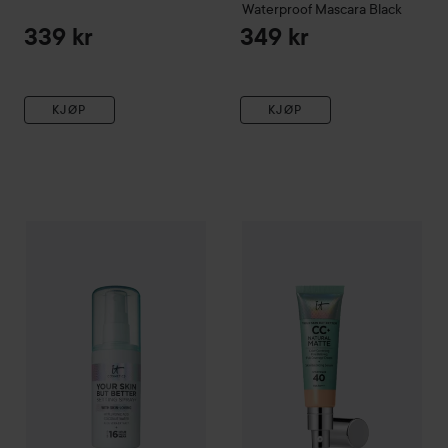
Waterproof Mascara Black
339 kr
349 kr
KJØP
KJØP
IT Cosmetics
Your Skin But Better Setting Spray 00
IT Cosmetics
CC+ Natural Mat
100 ml
37