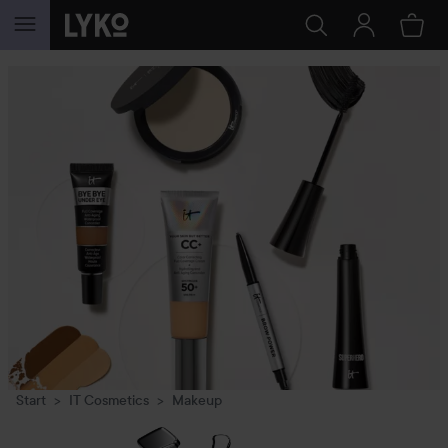
GÅ TIL INNHOLD
Start
IT Cosmetics
Makeup