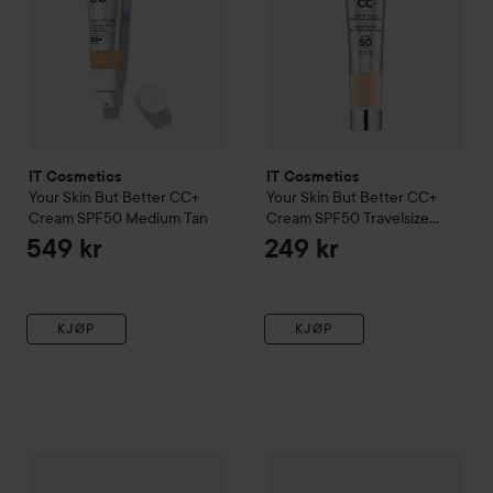
IT Cosmetics
IT Cosmetics
Your Skin But Better
CC+
Your Skin But Better
CC+
Cream SPF50
Medium Tan
Cream SPF50 Travelsize
Light
549 kr
249 kr
KJØP
KJØP
Nyhet
IT Cosmetics
Do It All Sheer Tint Face Balm
IT Cosmetics
Your Skin But Be
110 Fairest