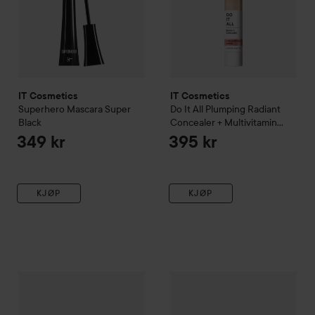
IT Cosmetics
IT Cosmetics
Superhero Mascara Super
Do It All
Plumping Radiant
Black
Concealer + Multivitamin
Serum
210 Light Neutral
349 kr
395 kr
KJØP
KJØP
IT Cosmetics
CC+ Nude Glow SPF 40
IT Cosmetics
Light Medium
Bye Bye Under 
549 kr