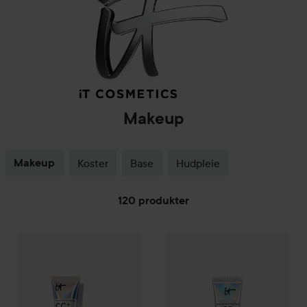
Makeup
Makeup
Koster
Base
Hudpleie
120 produkter
IT Cosmetics
GÅ TIL FILTRE
Your Skin But Better
IT Cosmetics
CC+ Cream SPF50
Your Skin But Be
Medium