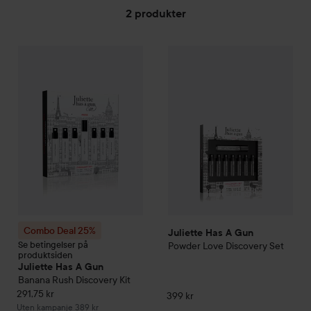
2 produkter
GÅ TIL FILTRE
Juliette Has A Gun
Powder Lo
Combo Deal 25%
Juliette Has A Gun
Banana Rush Discovery 
Combo Deal 25%
Juliette Has A Gun
Se betingelser på
Powder Love Discovery Set
produktsiden
Juliette Has A Gun
Banana Rush Discovery Kit
291,75 kr
399 kr
Uten kampanje 389 kr