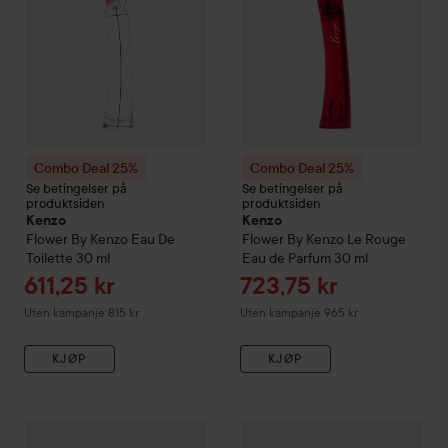
Combo Deal 25%
Combo Deal 25%
Se betingelser på
Se betingelser på
produktsiden
produktsiden
Kenzo
Kenzo
Flower By Kenzo Eau De
Flower By Kenzo
Le Rouge
Toilette
30 ml
Eau de Parfum
30 ml
Tilbudspris
Tilbudspris
611,25 kr
723,75 kr
Uten kampanje 815 kr
Uten kampanje 965 kr
KJØP
KJØP
Combo Deal 25%
Kenzo
Flower by Kenzo
Combo Deal 25%
Cherry Poppy Eau d
Kenzo
Flower