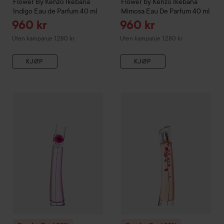
Flower By Kenzo
Ikebana
Flower by Kenzo
Ikebana
Indigo Eau de Parfum
40 ml
Mimosa Eau De Parfum
40 ml
Tilbudspris
Tilbudspris
960 kr
960 kr
Uten kampanje 1.280 kr
Uten kampanje 1.280 kr
KJØP
KJØP
Combo Deal 25%
Kenzo
Flower by Kenzo
Combo Deal 25%
Cherry Poppy Eau d
Kenzo
Flower