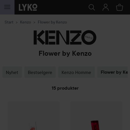
GÅ TIL INNHOLD
Start
Kenzo
Flower by Kenzo
Flower by Kenzo
Nyhet
Bestselgere
Kenzo Homme
Flower by Ke
15 produkter
GÅ TIL FILTRE
Combo Deal 25%
Kenzo
Flower By Kenzo Eau De Toilette
Combo Deal 25%
Kenzo
Flowe
30 