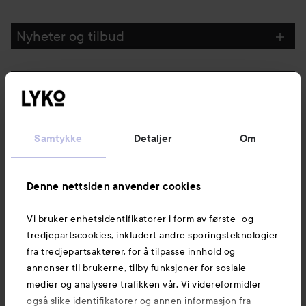
Nyheter og tilbud
Følg oss
Kundeservice
Samtykke
Detaljer
Om
Informasjon
Denne nettsiden anvender cookies
Vi bruker enhetsidentifikatorer i form av første- og
Også av interesse
tredjepartscookies, inkludert andre sporingsteknologier
fra tredjepartsaktører, for å tilpasse innhold og
annonser til brukerne, tilby funksjoner for sosiale
medier og analysere trafikken vår. Vi videreformidler
også slike identifikatorer og annen informasjon fra