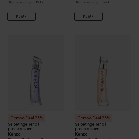
Uten kampanje 815 kr
Uten kampanje 855 kr
KJØP
KJØP
Combo Deal 25%
Kenzo
Flower By Kenzo
Combo Deal 25%
Ikebana Indigo Eau 
Kenzo
Flowe
Combo Deal 25%
Combo Deal 25%
Se betingelser på
Se betingelser på
produktsiden
produktsiden
Kenzo
Kenzo