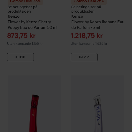
Combo Deal 25%
Combo Deal 25%
Se betingelser på
Se betingelser på
produktsiden
produktsiden
Kenzo
Kenzo
Flower by Kenzo
Cherry
Flower by Kenzo Ikebana Eau
Poppy Eau de Parfum
50 ml
de Parfum
75 ml
Tilbudspris
Tilbudspris
873,75 kr
1.218,75 kr
Uten kampanje 1.165 kr
Uten kampanje 1.625 kr
KJØP
KJØP
Combo Deal 25%
Kenzo
Flower By Kenzo
Combo Deal 25%
Le Rouge Eau de Pa
Kenzo
Flowe