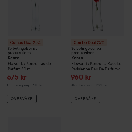
Combo Deal 25%
Combo Deal 25%
Se betingelser på
Se betingelser på
produktsiden
produktsiden
Kenzo
Kenzo
Flower by Kenzo Eau de
Flower By Kenzo
La Recolte
Parfum
30 ml
Parisienne Eau De Parfum
40
ml
Tilbudspris
Tilbudspris
675 kr
960 kr
Uten kampanje 900 kr
Uten kampanje 1.280 kr
OVERVÅKE
OVERVÅKE
Combo Deal 25%
Kenzo
Flower by Kenzo
Absolut Eau de Parf