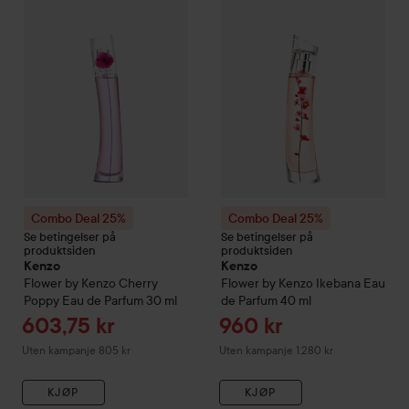
Combo Deal 25%
Combo Deal 25%
Se betingelser på
Se betingelser på
produktsiden
produktsiden
Kenzo
Kenzo
Flower by Kenzo
Cherry
Flower by Kenzo Ikebana Eau
Poppy Eau de Parfum
30 ml
de Parfum
40 ml
Tilbudspris
Tilbudspris
603,75 kr
960 kr
Uten kampanje 805 kr
Uten kampanje 1.280 kr
KJØP
KJØP