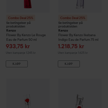
Combo Deal 25%
Combo Deal 25%
Se betingelser på
Se betingelser på
produktsiden
produktsiden
Kenzo
Kenzo
Flower By Kenzo
Le Rouge
Flower By Kenzo
Ikebana
Eau de Parfum
50 ml
Indigo Eau de Parfum
75 ml
Tilbudspris
Tilbudspris
933,75 kr
1.218,75 kr
Uten kampanje 1.245 kr
Uten kampanje 1.625 kr
KJØP
KJØP
Combo Deal 25%
Kenzo
Flower by Kenzo Eau de Parfum
Combo Deal 25%
Kenzo
Flowe
30 m