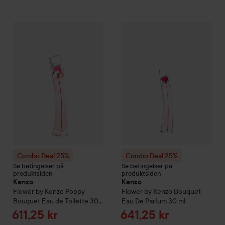
Combo Deal 25%
Kenzo
Flower by Kenzo
Combo Deal 25%
Poppy Bouquet Eau d
Kenzo
Flowe
Combo Deal 25%
Combo Deal 25%
Se betingelser på
Se betingelser på
produktsiden
produktsiden
Kenzo
Kenzo
Flower by Kenzo
Poppy
Flower by Kenzo Bouquet
Bouquet Eau de Toilette
30
Eau De Parfum
30 ml
ml
Tilbudspris
Tilbudspris
611,25 kr
641,25 kr