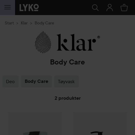
GÅ TIL INNHOLD
Start
Klar
Body Care
Body Care
Deo
Body Care
Tøyvask
2 produkter
Klar
GÅ TIL FILTRE
Hand Soap Refill
500 ml
Klar
Hand Soap
300 ml
53 kr
49 kr