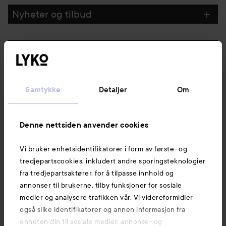
Nyheter og tilbud
Følg oss
Kundeservice
Samtykke
Detaljer
Om
Informasjon
Denne nettsiden anvender cookies
Vi bruker enhetsidentifikatorer i form av første- og
Også av interesse
tredjepartscookies, inkludert andre sporingsteknologier
fra tredjepartsaktører, for å tilpasse innhold og
annonser til brukerne, tilby funksjoner for sosiale
medier og analysere trafikken vår. Vi videreformidler
også slike identifikatorer og annen informasjon fra
enheten din til sosiale medier, annonse- og