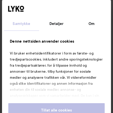
Følg oss
Kundeservice
Samtykke
Detaljer
Om
Informasjon
Denne nettsiden anvender cookies
Vi bruker enhetsidentifikatorer i form av første- og
Også av interesse
tredjepartscookies, inkludert andre sporingsteknologier
fra tredjepartsaktører, for å tilpasse innhold og
annonser til brukerne, tilby funksjoner for sosiale
medier og analysere trafikken vår. Vi videreformidler
også slike identifikatorer og annen informasjon fra
enheten din til sosiale medier, annonse- og
analyseselskaper som vi samarbeider med. De kan i sin
tur kombinere denne informasjonen med annen
informasjon som du har oppgitt eller som de har samlet
Tillat alle cookies