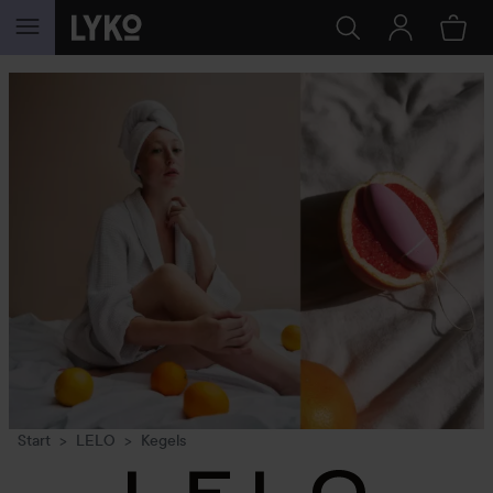
GÅ TIL INNHOLD
Start
LELO
Kegels