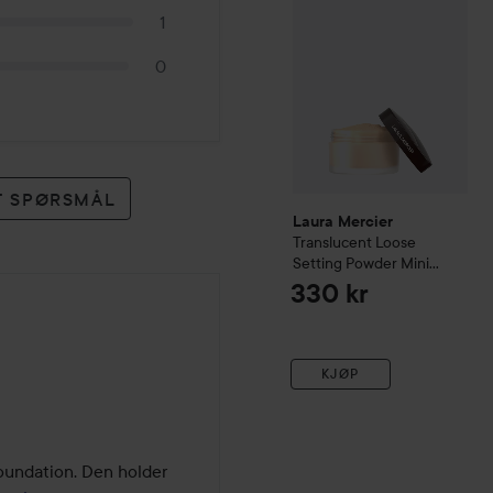
1
0
ET SPØRSMÅL
Laura Mercier
Translucent Loose
Setting Powder Mini
Translucent
330 kr
KJØP
oundation. Den holder 