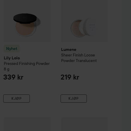
Nyhet
Lumene
Sheer Finish Loose
Lily Lolo
Powder
Translucent
Pressed Finishing Powder
8 g
339 kr
219 kr
KJØP
KJØP
 Loose Setting Powder Mini
Anastasia Beverly Hills
Loose Setting Powder
Translucent
Milk Makeup
Pore Eclipse Translu
Vanilla
330 kr
499 kr