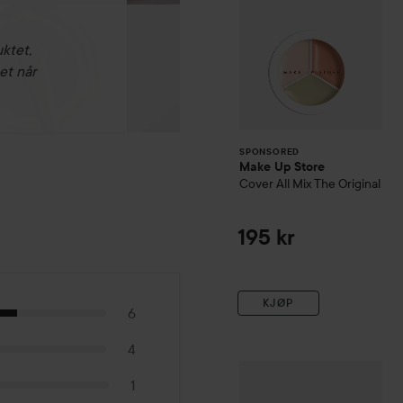
uktet,
et når
SPONSORED
Make Up Store
Cover All Mix
The Original
195 kr
KJØP
6
4
Laura Mercier
Translucent
1