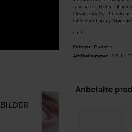
transparent. Hjelper til med
Flawless Matte - Et hvitt m
feilfri matt finish. (Påfør p
5 ml
Pudder
Kategori
:
1915-111-
Artikkelnummer
:
Anbefalte pro
 BILDER
Make Up Store
C
SPONSORED