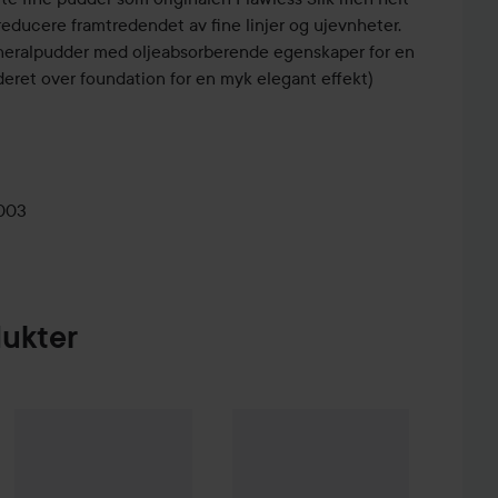
 reducere framtredendet av fine linjer og ujevnheter.
ineralpudder med oljeabsorberende egenskaper for en
udderet over foundation for en myk elegant effekt)
0003
dukter
over All Mix
Nyhet
Lily Lolo
The Original
Pressed Finishing Powder
Lumene
Sheer Finish Loose Powd
8 g
195 kr
339 kr