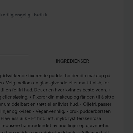
kke tilgjengelig i butikk
INGREDIENSER
ngtidsvirkende fixerende pudder holder din makeup på
en. Velg mellom en glansgivende eller matt finish, for
il en feilfri hud. Det er en hver kvinnes beste venn. •
 eller sløsing. • Fixerer din makeup og får den til å sitte
 umiddelbart en trøtt eller livløs hud. • Oljefri, passer
 linjer og kviser. • Veganvennlig. • bruk pudderbørsten
. Flawless Silk - Et fint, lett, mykt, lyst ferskenrosa
 redusere framtredendet av fine linjer og ujevnheter.
te fine pudder som originalen Flawless Silk men helt