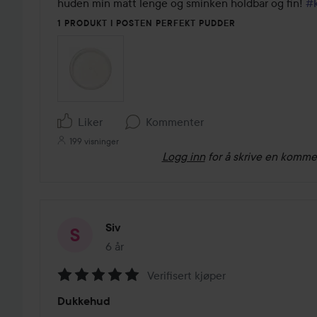
5
huden min matt lenge og sminken holdbar og fin! 
#
1 PRODUKT I POSTEN PERFEKT PUDDER
Liker
Kommenter
199 visninger
Logg inn
for å skrive en komme
Siv
6 år
Innlegget ble opprettet 6 år
Verifisert kjøper
Vurdering:
Dukkehud
5