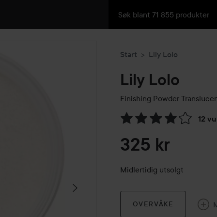
Start
Lily Lolo
Lily Lolo
Finishing Powder Translucen
12 vu
Gå til Vurderinger & anmelde
325 kr
Midlertidig utsolgt
OVERVÅKE