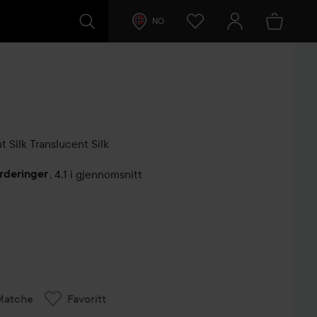
NO
t Silk
Translucent Silk
rderinger
,
4.1 i gjennomsnitt
lser
Matche
Favoritt