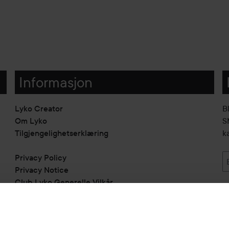
Informasjon
Lyko Creator
B
Om Lyko
SM
Tilgjengelighetserklæring
k
Privacy Policy
Privacy Notice
Club Lyko Generelle Vilkår
Vil du samarbeide med oss?
Jobbe på Lyko