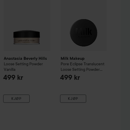
Anastasia Beverly Hills
Milk Makeup
Loose Setting Powder
Pore Eclipse Translucent
Vanilla
Loose Setting Powder
Light
499 kr
499 kr
KJØP
KJØP