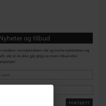
Nyheter og tilbud
li medlem i kundeklubben vår og motta nyhetsbrev og
S, slik at du ikke går glipp av noen tilbud eller
ampanjer!
E-post
Telefonnummer
FORTSETT