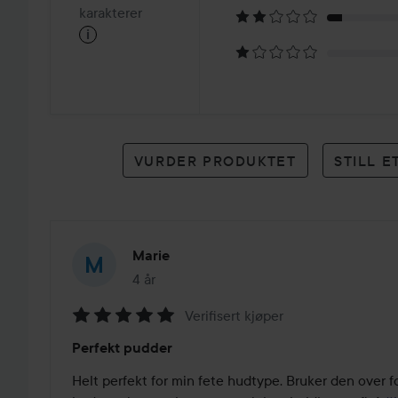
på
karakterer
i
12
karakterer
VURDER PRODUKTET
STILL 
Marie
4 år
Innlegget ble opprettet 4 år
Verifisert kjøper
Vurdering:
Perfekt pudder
5
av
Helt perfekt for min fete hudtype. Bruker den over f