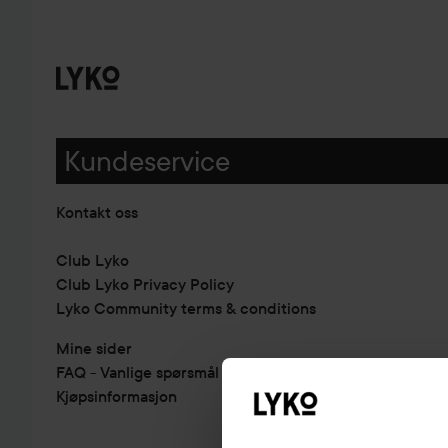
Kundeservice
Kontakt oss
Club Lyko
Club Lyko Privacy Policy
Lyko Community terms & conditions
Mine sider
FAQ - Vanlige spørsmål & svar
Kjøpsinformasjon