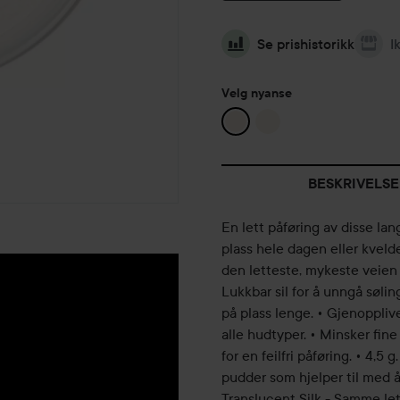
Se prishistorikk
I
Velg nyanse
BESKRIVELSE
En lett påføring av disse la
plass hele dagen eller kveld
den letteste, mykeste veien t
Lukkbar sil for å unngå søling
på plass lenge. • Gjenoppliver
alle hudtyper. • Minsker fine
for en feilfri påføring. • 4,5 g
pudder som hjelper til med å
Translucent Silk - Samme let