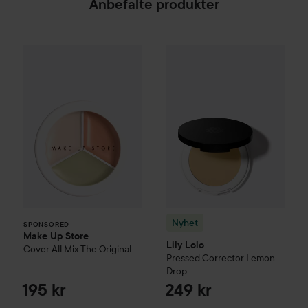
Anbefalte produkter
Make Up Store
Cover All Mix
Nyhet
Lily Lolo
The Original
Pressed Correc
195 kr
SPONSORED
Nyhet
SPONSORED
Make Up Store
Lily Lolo
Cover All Mix
The Original
Pressed Corrector
Lemon
Drop
195 kr
249 kr