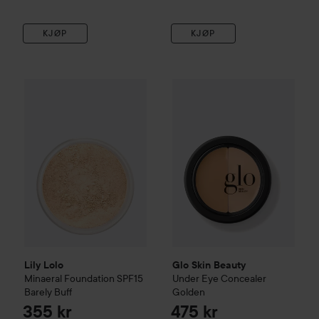
KJØP
KJØP
Lily Lolo
Minaeral Foundation SPF15
Glo Skin Beauty
Barely Buff
Under Eye Co
355 kr
Lily Lolo
Glo Skin Beauty
Minaeral Foundation SPF15
Under Eye Concealer
Barely Buff
Golden
355 kr
475 kr