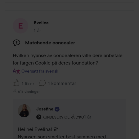
Evelina
1 år
Innlegget ble opprettet 1 år
Matchende concealer
Hvilken nyanse av concealeren ville dere anbefale 
for fargen Cookie på deres foundation?
Oversatt fra svensk
1 kommentar
1 liker
618 visninger
Josefine
Brukerens rolle: Kundeservice på Lyko.
1 år
Kommentaren lades 1 år
KUNDESERVICE PÅ LYKO
Hei hei Evelina! 🌸

Nyansen som smelter best sammen med 