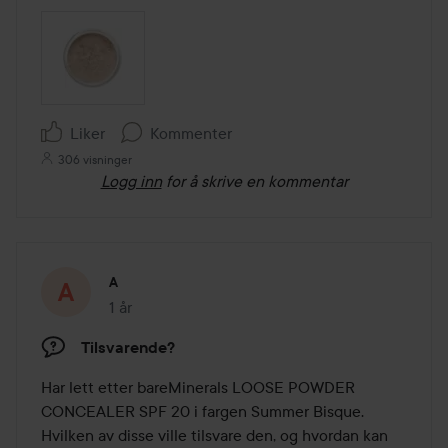
Liker
Kommenter
306 visninger
Logg inn
for å skrive en kommentar
A
1 år
Innlegget ble opprettet 1 år
Tilsvarende?
Har lett etter bareMinerals LOOSE POWDER 
CONCEALER SPF 20 i fargen Summer Bisque. 
Hvilken av disse ville tilsvare den, og hvordan kan 