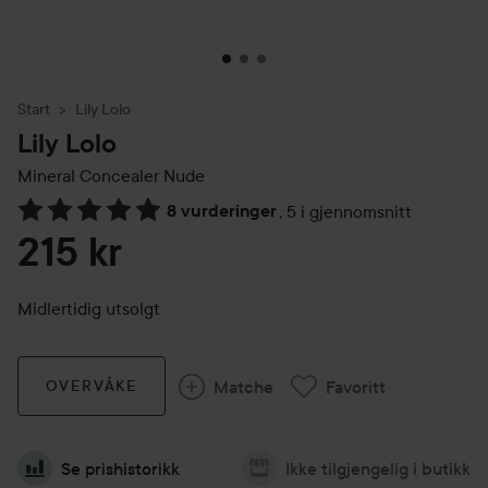
Start
Lily Lolo
Lily Lolo
Mineral Concealer Nude
8 vurderinger
,
5 i gjennomsnitt
Gå til Vurderinger & anmeldelser
215 kr
Midlertidig utsolgt
Matche
Favoritt
OVERVÅKE
Se prishistorikk
Ikke tilgjengelig i butikk