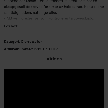
• Inneholder Kaolin – en leirebasert mineral, som har en
eksepsjonell dekkevne for timer av holdbarhet. Kontrollerer
samtidig hudens naturlige oljer.
• Aktive ingredienser som kontrollerer talgoverskudd.
• Oljefritt, passer alle hudtyper. Fargen kan bygges på
Les mer
trinnvis.
• Veganvennlig.
• Bruk den sammen med concealerbørsten .
Concealer
Kategori
:
• 4g.
1915-114-0004
Artikkelnummer
:
BLONDIE – Meget lys, passer alle undertoner
Videos
BARELY BEIGE – lys, passer alle undertoner
CARAMEL – Medium, passer alle undertoner
NUDE – lys-Medium, passer alle undertoner
5 ml