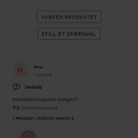
VURDER PRODUKTET
STILL ET SPØRSMÅL
Nina
1 måned
Innlegget ble opprettet 1 måned
Innhold
Innholdsfortegnelse mangler?
Oversatt fra svensk
1 PRODUKT I POSTEN INNHOLD