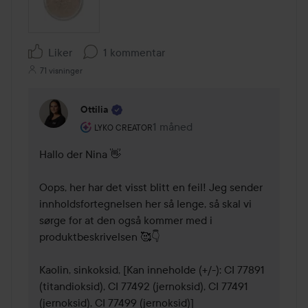
Liker
1 kommentar
71 visninger
Ottilia
Brukerens rolle: Lyko Creator.
1 måned
Kommentaren lades 1 måned
LYKO CREATOR
Hallo der Nina 👋

Oops, her har det visst blitt en feil! Jeg sender 
innholdsfortegnelsen her så lenge, så skal vi 
sørge for at den også kommer med i 
produktbeskrivelsen 🥰👇

Kaolin, sinkoksid, [Kan inneholde ( +/-): CI 77891 
(titandioksid), CI 77492 (jernoksid), CI 77491 
(jernoksid), CI 77499 (jernoksid)]
