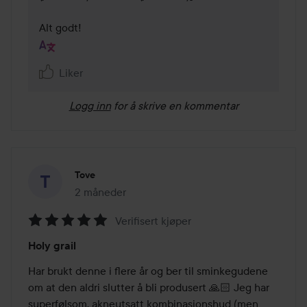
Alt godt!
Liker
Logg inn
for å skrive en kommentar
Tove
2 måneder
Innlegget ble opprettet 2 måneder
Verifisert kjøper
Vurdering:
Holy grail
5
av
Har brukt denne i flere år og ber til sminkegudene 
5
om at den aldri slutter å bli produsert 🙏🏻 Jeg har 
superfølsom, akneutsatt kombinasjonshud (men 