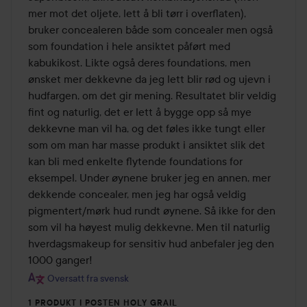
mer mot det oljete, lett å bli tørr i overflaten), 
bruker concealeren både som concealer men også 
som foundation i hele ansiktet påført med 
kabukikost. Likte også deres foundations, men 
ønsket mer dekkevne da jeg lett blir rød og ujevn i 
hudfargen, om det gir mening. Resultatet blir veldig 
fint og naturlig, det er lett å bygge opp så mye 
dekkevne man vil ha, og det føles ikke tungt eller 
som om man har masse produkt i ansiktet slik det 
kan bli med enkelte flytende foundations for 
eksempel. Under øynene bruker jeg en annen, mer 
dekkende concealer, men jeg har også veldig 
pigmentert/mørk hud rundt øynene. Så ikke for den 
som vil ha høyest mulig dekkevne. Men til naturlig 
hverdagsmakeup for sensitiv hud anbefaler jeg den 
1000 ganger!
Oversatt fra svensk
1 PRODUKT I POSTEN HOLY GRAIL