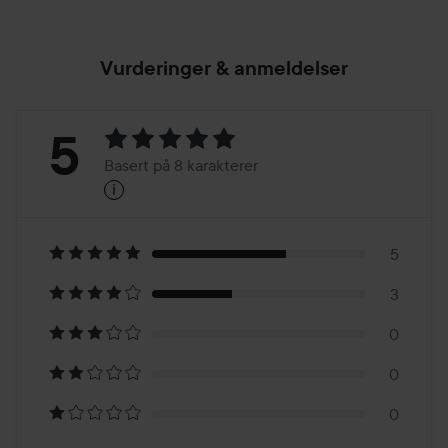
Vurderinger & anmeldelser
Vurdering:
5
Basert på 8 karakterer
i
5
Basert
på
5
3
8
0
karakterer
0
0