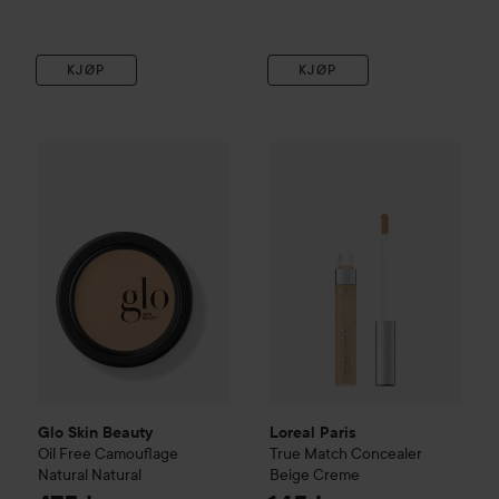
KJØP
KJØP
Glo Skin Beauty
Oil Free Camouflage Natural
Loreal Paris
True Match
Natural
Conce
475 kr
Glo Skin Beauty
Loreal Paris
Oil Free Camouflage
True Match
Concealer
Natural
Natural
Beige Creme