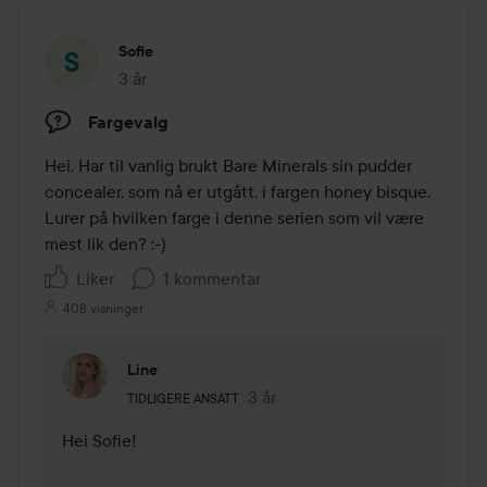
Sofie
3 år
Innlegget ble opprettet 3 år
Fargevalg
Hei. Har til vanlig brukt Bare Minerals sin pudder 
concealer, som nå er utgått, i fargen honey bisque. 
Lurer på hvilken farge i denne serien som vil være 
mest lik den? :-)
Liker
1 kommentar
408 visninger
Line
Brukerens rolle: Tidligere ansatt.
3 år
Kommentaren lades 3 år
TIDLIGERE ANSATT
Hei Sofie! 
