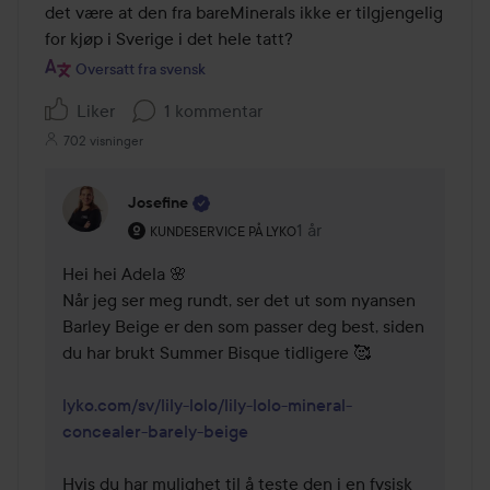
det være at den fra bareMinerals ikke er tilgjengelig 
for kjøp i Sverige i det hele tatt?
Oversatt fra svensk
Liker
1 kommentar
702 visninger
Josefine
Brukerens rolle: Kundeservice på Lyko.
1 år
Kommentaren lades 1 år
KUNDESERVICE PÅ LYKO
Hei hei Adela 🌸

Når jeg ser meg rundt, ser det ut som nyansen 
Barley Beige er den som passer deg best, siden 
du har brukt Summer Bisque tidligere 🥰

lyko.com/sv/lily-lolo/lily-lolo-mineral-
concealer-barely-beige
Hvis du har mulighet til å teste den i en fysisk 