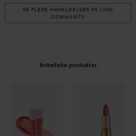
SE FLERE ANMELDELSER PÅ LYKO
COMMUNITY
Anbefalte produkter
Gleeze
Yummy Lip Gloss
Loreal Paris
Rare Raz
Color Riche
Satin 
25 kr
SPONSORED