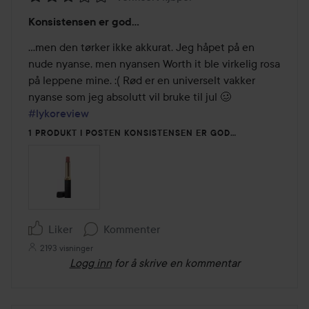
Vurdering:
Konsistensen er god…
3
av
…men den tørker ikke akkurat. Jeg håpet på en 
5
nude nyanse, men nyansen Worth it ble virkelig rosa 
på leppene mine. :( Rød er en universelt vakker 
nyanse som jeg absolutt vil bruke til jul 🥴 
#lykoreview
1 PRODUKT I POSTEN KONSISTENSEN ER GOD…
Liker
Kommenter
2193 visninger
Logg inn
for å skrive en kommentar