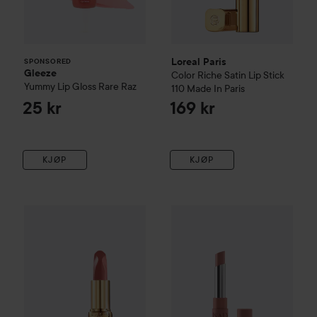
Loreal Paris
SPONSORED
Gleeze
Color Riche
Satin Lip Stick
Yummy Lip Gloss
Rare Raz
110 Made In Paris
25 kr
169 kr
KJØP
KJØP
Loreal Paris
Color Riche Satin
Nude Intense
IsaDora
The Matte Lipstick
Impertinent 173
01 
1