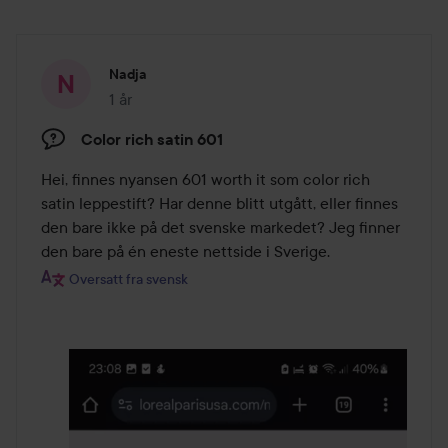
Nadja
1 år
Innlegget ble opprettet 1 år
Color rich satin 601
Hei, finnes nyansen 601 worth it som color rich 
satin leppestift? Har denne blitt utgått, eller finnes 
den bare ikke på det svenske markedet? Jeg finner 
den bare på én eneste nettside i Sverige.
Oversatt fra svensk