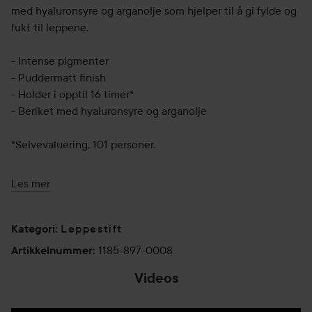
med hyaluronsyre og arganolje som hjelper til å gi fylde og
fukt til leppene.
- Intense pigmenter
- Puddermatt finish
- Holder i opptil 16 timer*
- Beriket med hyaluronsyre og arganolje
*Selvevaluering, 101 personer.
Bruk:
Les mer
Påfør Color Riche Intense Volume Matte fra midten av
amorbuen og følg leppenes konturer utover mot
Leppestift
munnvikene.
Kategori
:
1185-897-0008
Artikkelnummer
:
Videos