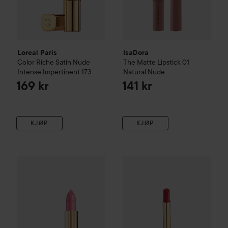
Loreal Paris
IsaDora
Color Riche Satin
Nude
The Matte Lipstick
01
Intense
Impertinent 173
Natural Nude
169 kr
141 kr
KJØP
KJØP
Loreal Paris
Color Riche Naturals
Loreal Paris
303 Rose Tendre
Color Riche
Inten
167 kr