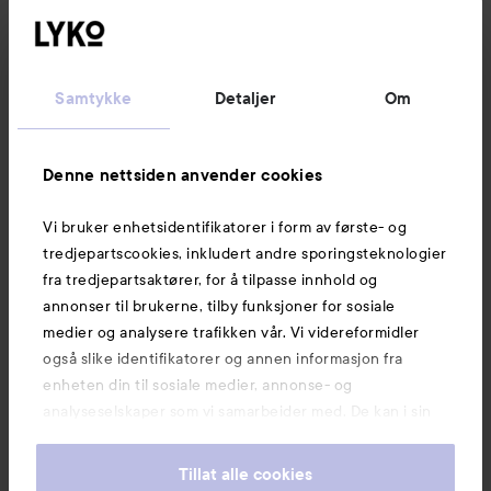
Følg oss
Kundeservice
Samtykke
Detaljer
Om
Informasjon
Denne nettsiden anvender cookies
Vi bruker enhetsidentifikatorer i form av første- og
Også av interesse
tredjepartscookies, inkludert andre sporingsteknologier
fra tredjepartsaktører, for å tilpasse innhold og
annonser til brukerne, tilby funksjoner for sosiale
medier og analysere trafikken vår. Vi videreformidler
også slike identifikatorer og annen informasjon fra
enheten din til sosiale medier, annonse- og
analyseselskaper som vi samarbeider med. De kan i sin
tur kombinere denne informasjonen med annen
informasjon som du har oppgitt eller som de har samlet
Tillat alle cookies
inn når du har benyttet tjenestene deres. Du godtar