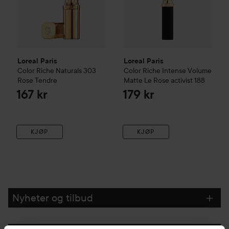
Loreal Paris
Loreal Paris
Color Riche Naturals
303
Color Riche
Intense Volume
Rose Tendre
Matte Le
Rose activist 188
167 kr
179 kr
KJØP
KJØP
Nyheter og tilbud