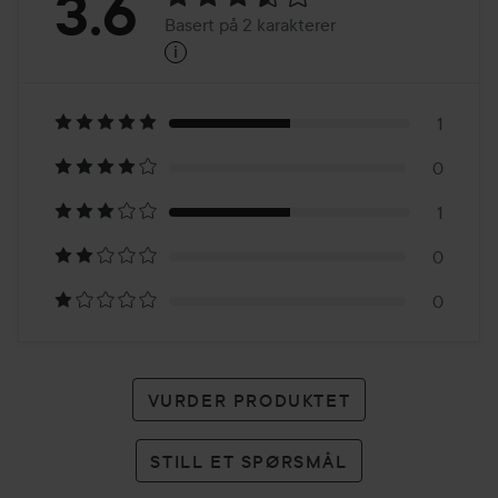
Vurdering:
3.6
Basert på 2 karakterer
i
3.6
Basert
på
1
0
2
1
karakterer
0
0
VURDER PRODUKTET
STILL ET SPØRSMÅL