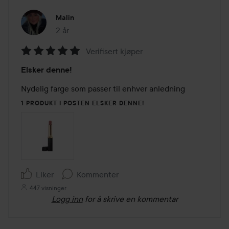
Malin
2 år
Innlegget ble opprettet 2 år
Verifisert kjøper
Vurdering:
Elsker denne!
5
av
Nydelig farge som passer til enhver anledning
5
1 PRODUKT I POSTEN ELSKER DENNE!
Liker
Kommenter
447 visninger
Logg inn
for å skrive en kommentar