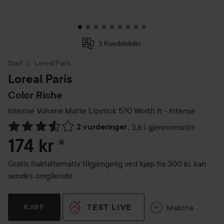
3 Kundebilder
Start
Loreal Paris
Loreal Paris
Color Riche
Intense Volume Matte Lipstick
570 Worth It - Intense
2 vurderinger
,
3.6 i gjennomsnitt
Gå til Vurderinger & anmeldelser
174 kr
*
Gratis fraktalternativ tilgjengelig ved kjøp fra 300 kr, kan
sendes omgående
TEST LIVE
Matche
KJØP