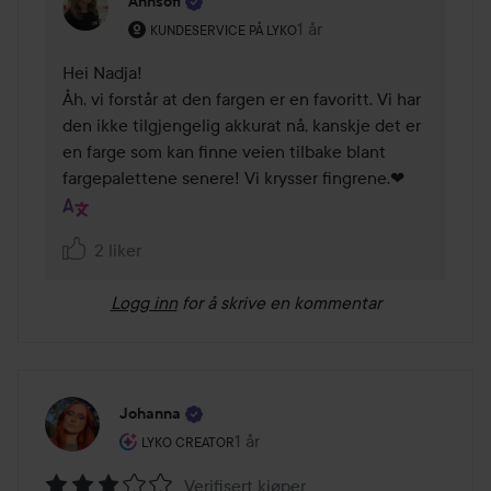
Annsofi
Brukerens rolle: Kundeservice på Lyko.
1 år
Kommentaren lades 1 år
KUNDESERVICE PÅ LYKO
Hei Nadja! 

Åh, vi forstår at den fargen er en favoritt. Vi har 
den ikke tilgjengelig akkurat nå, kanskje det er 
en farge som kan finne veien tilbake blant 
2 liker
Logg inn
for å skrive en kommentar
Johanna
Brukerens rolle: Lyko Creator.
1 år
Innlegget ble opprettet 1 år
LYKO CREATOR
Verifisert kjøper