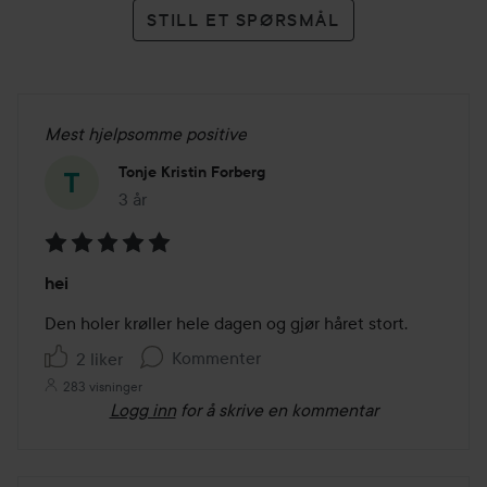
STILL ET SPØRSMÅL
Mest hjelpsomme positive
Tonje Kristin Forberg
3 år
Innlegget ble opprettet 3 år
Vurdering:
hei
5
av
Den holer krøller hele dagen og gjør håret stort.
5
Kommenter
2 liker
283 visninger
Logg inn
for å skrive en kommentar