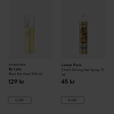
By Lyko
Beat the Heat
Loreal Paris
200 ml
Elnett
Strong Hair
129 kr
SPONSORED
Loreal Paris
SPONSORED
By Lyko
Elnett
Strong Hair Spray
75
Beat the Heat
200 ml
ml
129 kr
45 kr
KJØP
KJØP