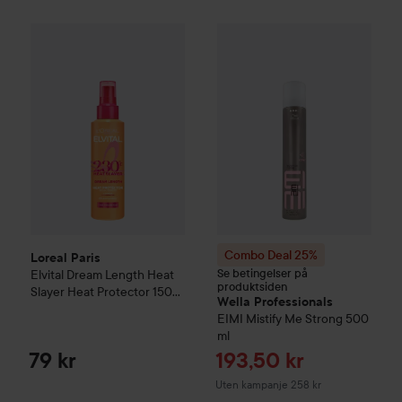
Loreal Paris
Elvital
Dream Length Heat Slayer Heat Protecto
Combo Deal 25%
Wella Profes
Combo Deal 25%
Loreal Paris
Se betingelser på
Elvital
Dream Length Heat
produktsiden
Slayer Heat Protector
150
Wella Professionals
ml
EIMI
Mistify Me Strong
500
ml
Tilbudspris
79 kr
193,50 kr
Uten kampanje 258 kr