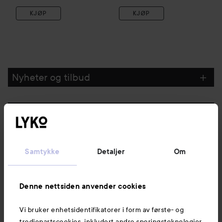
KJØP
KJØP
Nyheter og tilbud
Følg oss
Kundeservice
Samtykke
Detaljer
Om
Informasjon
Denne nettsiden anvender cookies
Vi bruker enhetsidentifikatorer i form av første- og
Også av interesse
tredjepartscookies, inkludert andre sporingsteknologier