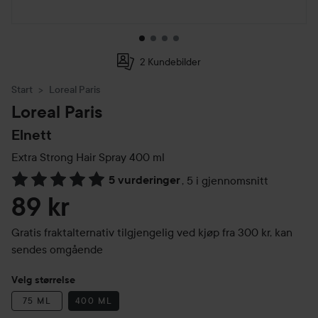
2 Kundebilder
Start
Loreal Paris
Loreal Paris
Elnett
Extra Strong Hair Spray
400 ml
5 vurderinger
,
5 i gjennomsnitt
Gå til Vurderinger & anmeldelser
89 kr
Gratis fraktalternativ tilgjengelig ved kjøp fra 300 kr, kan
sendes omgående
Velg størrelse
75 ML
400 ML