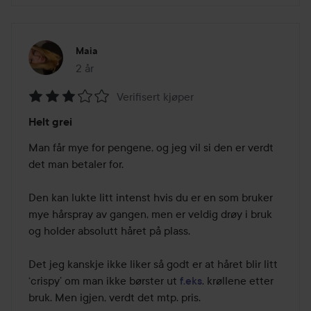
Maia
2 år
Innlegget ble opprettet 2 år
Verifisert kjøper
Vurdering:
Helt grei
3
av
Man får mye for pengene, og jeg vil si den er verdt 
5
det man betaler for.

Den kan lukte litt intenst hvis du er en som bruker 
mye hårspray av gangen, men er veldig drøy i bruk 
og holder absolutt håret på plass. 

Det jeg kanskje ikke liker så godt er at håret blir litt 
‘crispy’ om man ikke børster ut 
f.eks
. krøllene etter 
bruk. Men igjen, verdt det mtp. pris. 
