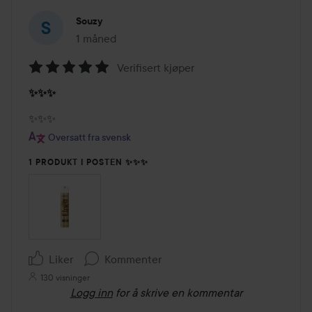
Souzy
1 måned
Innlegget ble opprettet 1 måned
Verifisert kjøper
Vurdering:
✨✨✨
5
av
✨✨✨
5
Oversatt fra svensk
1 PRODUKT I POSTEN ✨✨✨
Liker
Kommenter
130 visninger
Logg inn
for å skrive en kommentar