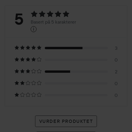
Vurdering:
5
Basert på 5 karakterer
i
5
Basert
på
3
0
5
2
karakterer
0
0
VURDER PRODUKTET