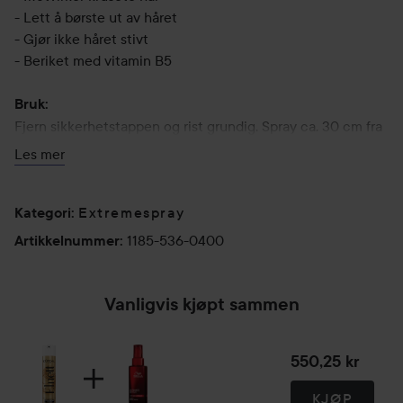
- Lett å børste ut av håret
- Gjør ikke håret stivt
- Beriket med vitamin B5
Bruk:
Fjern sikkerhetstappen og rist grundig. Spray ca. 30 cm fra
håret. Ved tilstopning skyll spraydysen i varmt vann.
Les mer
400 ml
Extremespray
Kategori
:
1185-536-0400
Artikkelnummer
:
Vanligvis kjøpt sammen
550,25 kr
KJØP