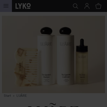
GÅ TIL INNHOLD
Start
LUÃRE