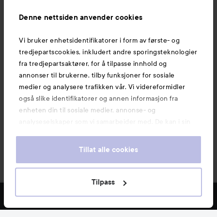
Informasjon
Denne nettsiden anvender cookies
Vi bruker enhetsidentifikatorer i form av første- og
Også av interesse
tredjepartscookies, inkludert andre sporingsteknologier
fra tredjepartsaktører, for å tilpasse innhold og
annonser til brukerne, tilby funksjoner for sosiale
medier og analysere trafikken vår. Vi videreformidler
også slike identifikatorer og annen informasjon fra
enheten din til sosiale medier, annonse- og
analyseselskaper som vi samarbeider med. De kan i sin
tur kombinere denne informasjonen med annen
informasjon som du har oppgitt eller som de har samlet
Tillat alle cookies
inn når du har benyttet tjenestene deres. Du godtar
våre cookies ved å fortsette å bruke nettsiden vår. For
informasjon om hvordan du kan endre innstillingene for
Tilpass
Copyright 2026
cookies, se vår Cookie Policy.
E-handel av Avensia
FILTRE
MEST SOLGTE