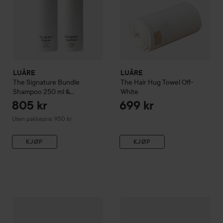
LUÃRE
LUÃRE
The Signature Bundle
The Hair Hug Towel
Off-
Shampoo 250 ml &
White
Conditioner 250 ml
805 kr
699 kr
Uten pakkepris: 950 kr
KJØP
KJØP
LUÃRE
The Signature Conditioner
250 ml
1.29
475 kr
LUÃRE
The Signature Trio
Uten pak