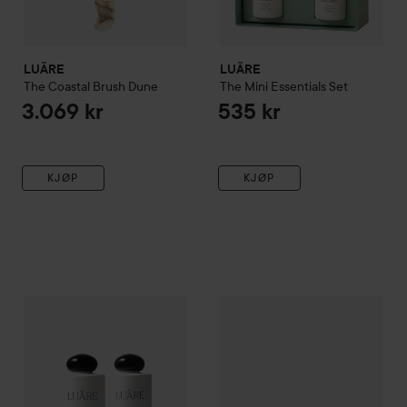
LUÃRE
LUÃRE
The Coastal Brush
Dune
The Mini Essentials Set
3.069 kr
535 kr
KJØP
KJØP
LUÃRE
The Hair Hug Towel
Of
LUÃRE
The Signature Bundle Shampoo 250 ml & Conditione