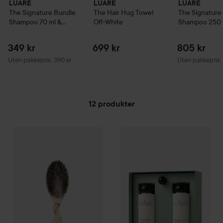
LUÃRE
LUÃRE
LUÃRE
The Signature Bundle
The Hair Hug Towel
The Signature
Shampoo 70 ml &
Off-White
Shampoo 250 
Conditioner 70 ml
Conditioner 2
349 kr
699 kr
805 kr
Uten pakkepris: 390 kr
Uten pakkepris:
12 produkter
LUÃRE
GÅ TIL FILTRE
The Coastal Brush
Dune
LUÃRE
The Mini Essentials Se
3.069 kr