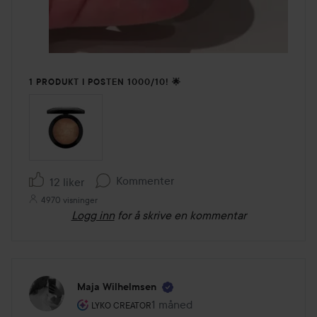
1 PRODUKT I POSTEN 1000/10! 🌟
Kommenter
12 liker
4970 visninger
Logg inn
for å skrive en kommentar
Maja Wilhelmsen
Brukerens rolle: Lyko Creator.
1 måned
Innlegget ble opprettet 1 måned
LYKO CREATOR