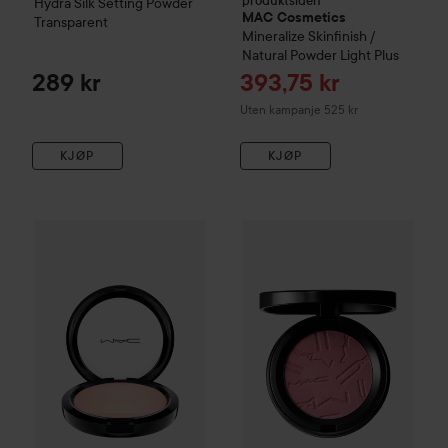
produktsiden
Hydra Silk Setting Powder
MAC Cosmetics
Transparent
Mineralize Skinfinish /
Natural Powder
Light Plus
Tilbudspris
289 kr
393,75 kr
Uten kampanje 525 kr
KJØP
KJØP
Combo Deal 25%
MAC Cosmetics
Combo Deal 25%
Extra Dimension Skinfinis
MAC Cosmet