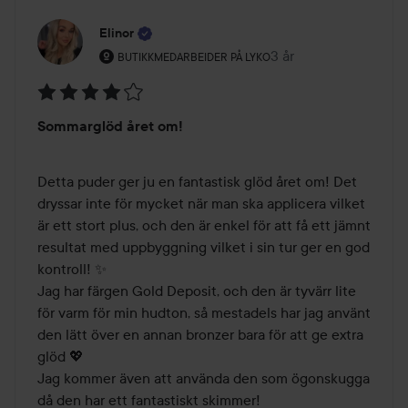
Elinor
Brukerens rolle: Butikkmedarbeider på Lyko.
3 år
Innlegget ble opprett
BUTIKKMEDARBEIDER PÅ LYKO
Vurdering:
Sommarglöd året om!
4
av
5
Detta puder ger ju en fantastisk glöd året om! Det 
dryssar inte för mycket när man ska applicera vilket 
är ett stort plus, och den är enkel för att få ett jämnt 
resultat med uppbyggning vilket i sin tur ger en god 
kontroll! ✨ 

Jag har färgen Gold Deposit, och den är tyvärr lite 
för varm för min hudton, så mestadels har jag använt 
den lätt över en annan bronzer bara för att ge extra 
glöd 💖 

Jag kommer även att använda den som ögonskugga 
då den har ett fantastiskt skimmer! 
