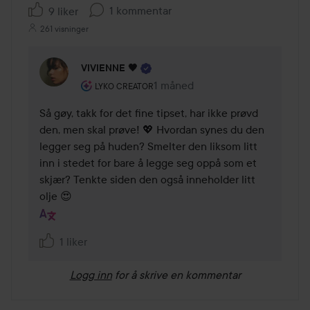
1 kommentar
9 liker
261 visninger
VIVIENNE 🖤
Brukerens rolle: Lyko Creator.
1 måned
Kommentaren lades 1 måned
LYKO CREATOR
Så gøy, takk for det fine tipset, har ikke prøvd 
den, men skal prøve! 💖 Hvordan synes du den 
legger seg på huden? Smelter den liksom litt 
inn i stedet for bare å legge seg oppå som et 
skjær? Tenkte siden den også inneholder litt 
olje 😍
1 liker
Logg inn
for å skrive en kommentar