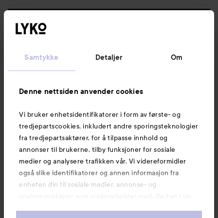
Følg oss
Kundeservice
Samtykke
Detaljer
Om
Informasjon
Denne nettsiden anvender cookies
Vi bruker enhetsidentifikatorer i form av første- og
Også av interesse
tredjepartscookies, inkludert andre sporingsteknologier
fra tredjepartsaktører, for å tilpasse innhold og
annonser til brukerne, tilby funksjoner for sosiale
medier og analysere trafikken vår. Vi videreformidler
også slike identifikatorer og annen informasjon fra
enheten din til sosiale medier, annonse- og
analyseselskaper som vi samarbeider med. De kan i sin
tur kombinere denne informasjonen med annen