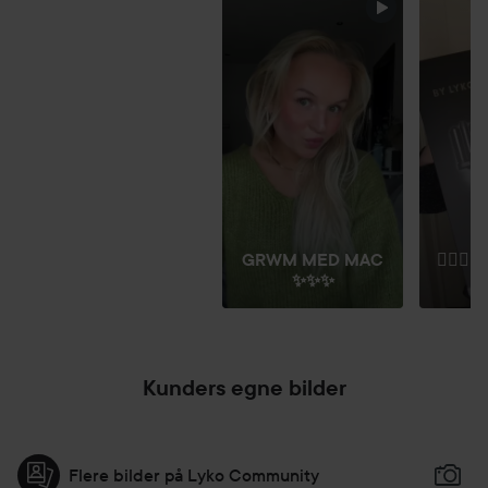
HOPP OVER SEKSJON
GRWM MED MAC
🧜🏼‍♀
✨✨✨
Kunders egne bilder
Flere bilder på Lyko Community