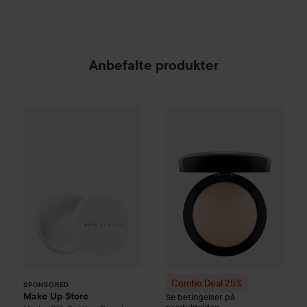
Anbefalte produkter
Make Up Store
Hydra Silk Setting Powder
Transpar
SPONSORED
Combo Deal 25%
MAC Cosmet
Combo Deal 25%
SPONSORED
Make Up Store
Se betingelser på