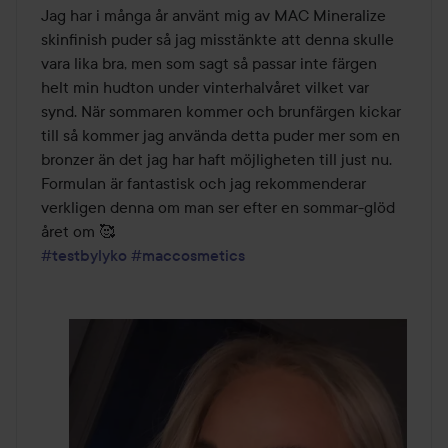
Jag har i många år använt mig av MAC Mineralize 
skinfinish puder så jag misstänkte att denna skulle 
vara lika bra, men som sagt så passar inte färgen 
helt min hudton under vinterhalvåret vilket var 
synd. När sommaren kommer och brunfärgen kickar 
till så kommer jag använda detta puder mer som en 
bronzer än det jag har haft möjligheten till just nu. 

Formulan är fantastisk och jag rekommenderar 
verkligen denna om man ser efter en sommar-glöd 
#testbylyko
#maccosmetics