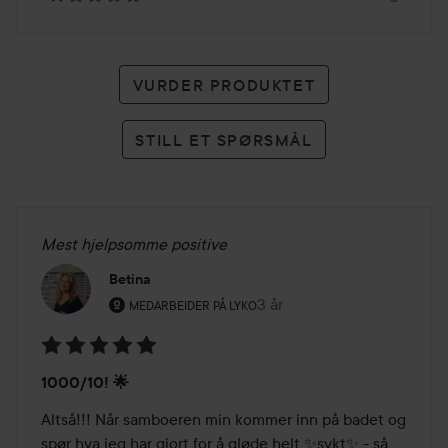
VURDER PRODUKTET
STILL ET SPØRSMÅL
Mest hjelpsomme positive
Betina
Brukerens rolle: Medarbeider på Lyko.
3 år
Innlegget ble opprettet 3 å
MEDARBEIDER PÅ LYKO
Vurdering:
1000/10! 🌟
5
av
Altså!!! Når samboeren min kommer inn på badet og 
5
spør hva jeg har gjort for å gløde helt ✨sykt✨ - så 