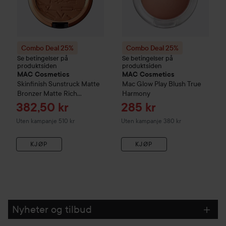
Combo Deal 25%
Combo Deal 25%
Se betingelser på
Se betingelser på
produktsiden
produktsiden
MAC Cosmetics
MAC Cosmetics
Skinfinish Sunstruck Matte
Mac Glow Play Blush
True
Bronzer
Matte Rich
Harmony
Golden-Wn
Tilbudspris
Tilbudspris
382,50 kr
285 kr
Uten kampanje 510 kr
Uten kampanje 380 kr
KJØP
KJØP
Nyheter og tilbud