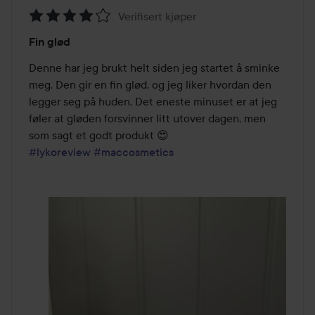
Verifisert kjøper
Vurdering:
Fin glød
4
av
Denne har jeg brukt helt siden jeg startet å sminke 
5
meg. Den gir en fin glød, og jeg liker hvordan den 
legger seg på huden. Det eneste minuset er at jeg 
føler at gløden forsvinner litt utover dagen, men 
#lykoreview
#maccosmetics