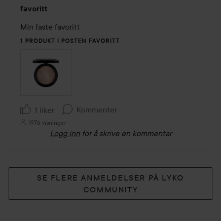
Vurdering:
favoritt
5
av
Min faste favoritt
5
1 PRODUKT I POSTEN FAVORITT
Kommenter
1 liker
1976 visninger
Logg inn
for å skrive en kommentar
SE FLERE ANMELDELSER PÅ LYKO
COMMUNITY