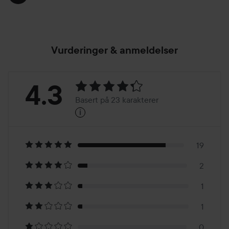
Vurderinger & anmeldelser
Vurdering:
4.3
Basert på 23 karakterer
i
4.3
Basert
på
19
2
23
1
karakterer
1
0