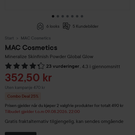
6 looks
5 Kundebilder
Start
MAC Cosmetics
MAC Cosmetics
Mineralize Skinfinish Powder
Global Glow
23 vurderinger
,
4.3 i gjennomsnitt
Gå til Vurderinger & anmeldelser
Tilbudspris
352,50 kr
Uten kampanje 470 kr
Combo Deal 25%
Prisen gjelder når du kjøper 2 valgfrie produkter for totalt 490 kr
Tilbudet gjelder t.o.m 09.08.2026, 22:00
Gratis fraktalternativ tilgjengelig, kan sendes omgående