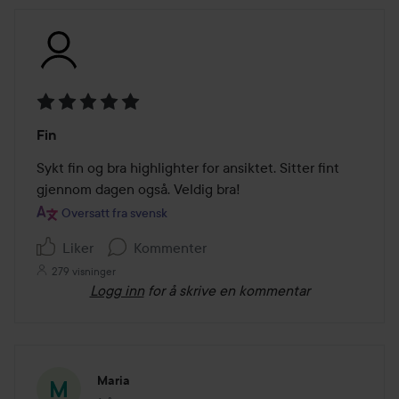
Vurdering:
Fin
5
av
Sykt fin og bra highlighter for ansiktet. Sitter fint 
5
gjennom dagen også. Veldig bra!
Oversatt fra svensk
Liker
Kommenter
279 visninger
Logg inn
for å skrive en kommentar
Maria