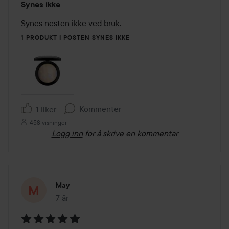
Synes ikke
2
av
Synes nesten ikke ved bruk.
5
1 PRODUKT I POSTEN SYNES IKKE
Kommenter
1 liker
458 visninger
Logg inn
for å skrive en kommentar
May
7 år
Innlegget ble opprettet 7 år