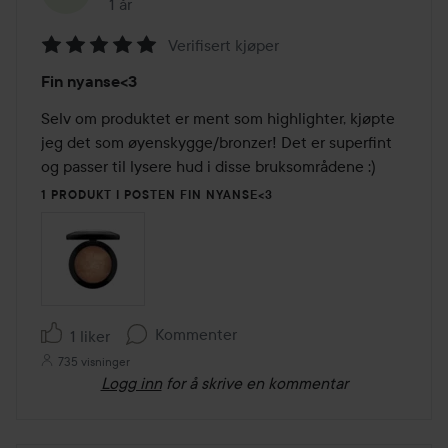
1 år
Innlegget ble opprettet 1 år
Verifisert kjøper
Vurdering:
Fin nyanse<3
5
av
Selv om produktet er ment som highlighter, kjøpte 
5
jeg det som øyenskygge/bronzer! Det er superfint 
og passer til lysere hud i disse bruksområdene :) 
1 PRODUKT I POSTEN FIN NYANSE<3
Kommenter
1 liker
735 visninger
Logg inn
for å skrive en kommentar