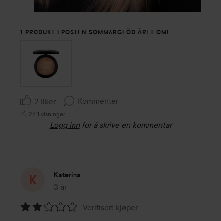
1 PRODUKT I POSTEN SOMMARGLÖD ÅRET OM!
Kommenter
2 liker
2511 visninger
Logg inn
for å skrive en kommentar
Katerina
3 år
Innlegget ble opprettet 3 år
Verifisert kjøper
Vurdering: