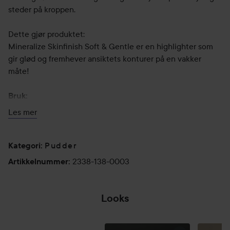
steder på kroppen.
Dette gjør produktet:
Mineralize Skinfinish Soft & Gentle er en highlighter som
gir glød og fremhever ansiktets konturer på en vakker
måte!
Bruk:
- Påfør pudderet på kinnbeinene med en delikat
Les mer
blushbørste, som f.eks. MAC 168 Brush, for å få en lett
highlight med en naturlig overgang - Bruk en mindre
Pudder
børste, f.eks. MAC 224 Brush for en mer intens highlight -
Kategori
:
Bruk Mineralize Skinfinish Soft & Gentle mineralpudder
2338-138-0003
Artikkelnummer
:
over resten av kroppen. F.eks. på skuldre og bryst - Avslutt
med Prep + Pime Fix+ ansiktsspray og primer for å
intensivere den metalliske gløden.
Looks
10 g
JEG VANT!!