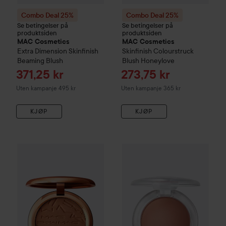
Combo Deal 25%
Combo Deal 25%
Se betingelser på
Se betingelser på
produktsiden
produktsiden
MAC Cosmetics
MAC Cosmetics
Extra Dimension Skinfinish
Skinfinish Colourstruck
Beaming Blush
Blush
Honeylove
Tilbudspris
Tilbudspris
371,25 kr
273,75 kr
Uten kampanje 495 kr
Uten kampanje 365 kr
KJØP
KJØP
Combo Deal 25%
MAC Cosmetics
Combo Deal 25%
Skinfinish Sunstruck Matt
MAC Cosmet