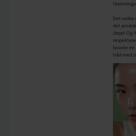
tilsetnings
Det unike 
det produk
Jepp! Og i
respektere
booste en 
tråd med 