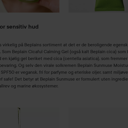
or sensitiv hud
 virkelig på Beplains sortiment at det er de beroligende egen
us. Som Beplain Cicaful Calming Gel (også kalt Beplain cica) som 
en kjølig gel beriket med cica (centella asiatica), som fremmer
bevaring. Og selv den virale solkremen Beplain Sunmuse Moistu
PF50 er vegansk, fri for parfyme og eteriske oljer, samt miljøven
f safe! Det betyr at Beplain Sunmuse er formulert uten ingredi
allrev og marine økosystemer.