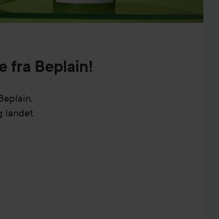
 fra Beplain!
Beplain,
g landet