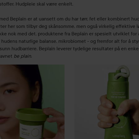
stoffer. Hudpleie skal være enkelt.
med Beplain er at uansett om du har tørr, fet eller kombinert hud
ter her som tilbyr deg skånsomme, men også virkelig effektive l
kke nok med det, produktene fra Beplain er spesielt utviklet for 
 hudens naturlige balanse, mikrobiomet - og fremfor alt for å st
sunn hudbarriere. Beplain leverer tydelige resultater på en enkel
navnet
be plain
.