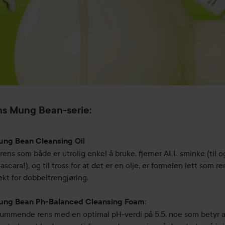
ins Mung Bean-serie:
ung Bean Cleansing Oil
rens som både er utrolig enkel å bruke, fjerner ALL sminke (til 
scara!), og til tross for at det er en olje, er formelen lett som 
ekt for dobbeltrengjøring.
ung Bean Ph-Balanced Cleansing Foam:
kummende rens med en optimal pH-verdi på 5,5, noe som betyr a