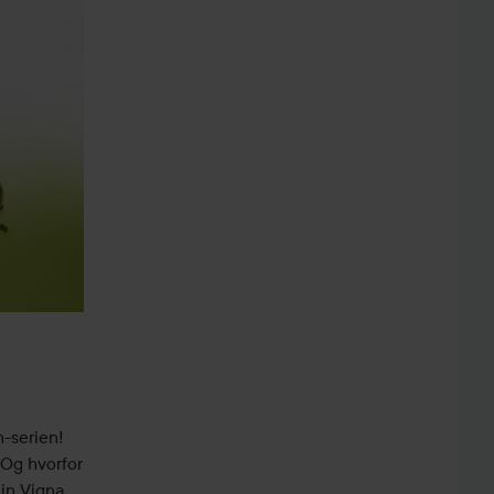
-serien!
 Og hvorfor
in Vigna