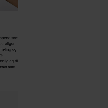
skapene som
beroliger
 heling og
re
nlig og til
enser som