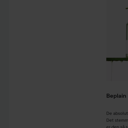
Beplain
De absolut
Det stemme
er den så 