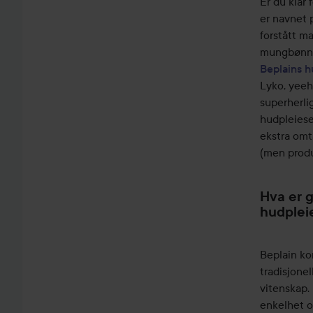
Er du klar 
er navnet 
forstått ma
mungbønnen
Beplains h
Lyko, yeeha
superherli
hudpleiese
ekstra omt
(men produ
Hva er 
hudplei
Beplain ko
tradisjone
vitenskap. 
enkelhet o