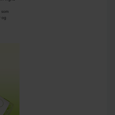
t som
r og