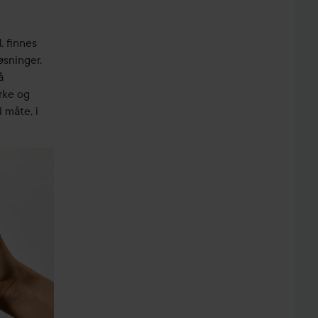
, finnes
øsninger.
å
yrke og
 måte, i