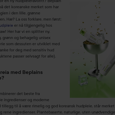
for en ny hudpleiefavoritt? Beplain
på det koreanske merket som har
gien i den lille, grønne
. Hæ? La oss forklare, men først:
udpleie
er nå tilgjengelig hos
w! Her har vi en splitter ny,
g, grønn og behagelig unisex
rie som dessuten er utviklet med
anke for deg med sensitiv hud
ktene passer selvsagt for alle).
greia med Beplains
e?
mbinerer det beste fra
lle ingredienser og moderne
I tillegg til å være rimelig og god koreansk hudpleie, står merket
g rene ingredienser. Plantebaserte, naturlige, uten unødvendig