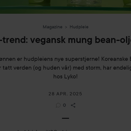
Magazine
Hudpleie
trend: vegansk mung bean-olje
nen er hudpleiens nye superstjerne! Koreanske 
 tatt verden (og huden vår) med storm, har endeli
hos Lyko!
28 APR, 2025
0