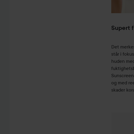
Supert f
Det merkes
står i fok
huden med 
fuktighets
Sunscreen S
og med ree
skader kor