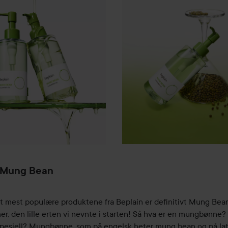
 Mung Bean
t mest populære produktene fra Beplain er definitivt Mung Bean
r, den lille erten vi nevnte i starten! Så hva er en mungbønne?
spesiell? Mungbønne, som på engelsk heter mung bean og på lat