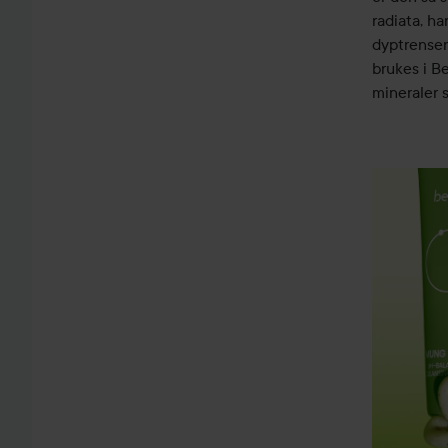
radiata, ha
dyptrensen
brukes i Be
mineraler s