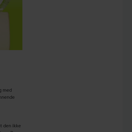
og med
rennende
t den ikke