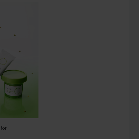
 for
e