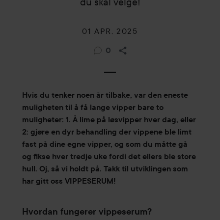
du skal velge!
01 APR, 2025
0
Hvis du tenker noen år tilbake, var den eneste
muligheten til å få lange vipper bare to
muligheter: 1. Å lime på løsvipper hver dag, eller
2: gjøre en dyr behandling der vippene ble limt
fast på dine egne vipper, og som du måtte gå
og fikse hver tredje uke fordi det ellers ble store
hull. Oj, så vi holdt på. Takk til utviklingen som
har gitt oss VIPPESERUM!
Hvordan fungerer vippeserum?