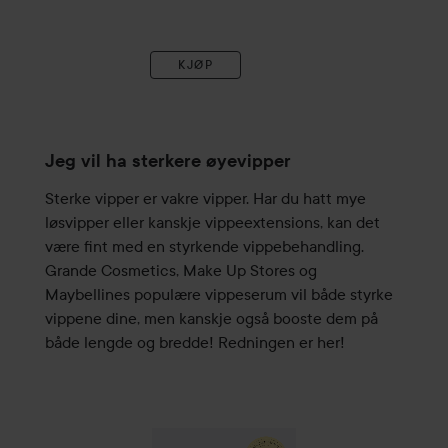
KJØP
Jeg vil ha sterkere øyevipper
Sterke vipper er vakre vipper. Har du hatt mye
løsvipper eller kanskje vippeextensions, kan det
være fint med en styrkende vippebehandling.
Grande Cosmetics, Make Up Stores og
Maybellines populære vippeserum vil både styrke
vippene dine, men kanskje også booste dem på
både lengde og bredde! Redningen er her!
WOW-pris
Grande Cosmetics
GrandeLASH