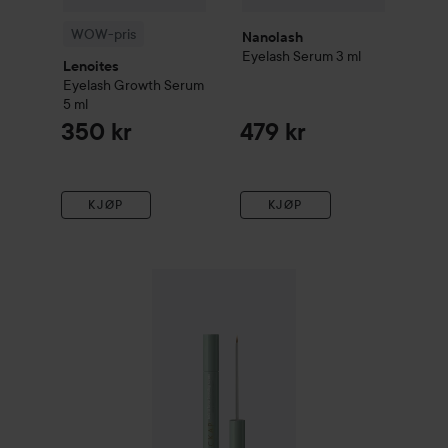
WOW-pris
Nanolash
Eyelash Serum
3 ml
Lenoites
Eyelash Growth Serum
5 ml
350 kr
479 kr
KJØP
KJØP
HICKAP
Lash & Brow Boosting Serum
12 ml