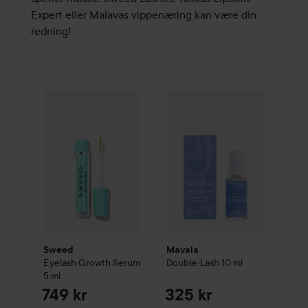
Expert eller Malavas vippenæring kan være din
redning!
Sweed
Eyelash Growth Serum
Mavala
5 ml
Double-Lash
10 ml
749 kr
325 
Sweed
Mavala
Eyelash Growth Serum
Double-Lash
10 ml
5 ml
749 kr
325 kr