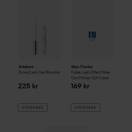
Artdeco
Brow/Lash Gel Booster
Max Factor
False Lash Effect
M
225 kr
Artdeco
Max Factor
Brow/Lash Gel Booster
False Lash Effect
Max
Out Primer
001 Clear
225 kr
169 kr
OVERVÅKE
OVERVÅKE
Grande Cosmetics
Pre-Mascara Lengthene