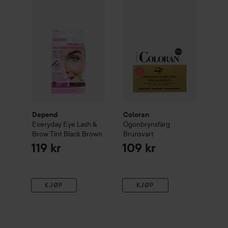
Depend
Everyday Eye
Lash & Brow Tint
Coloran
Ögonbrynsfärg
Black Brown
Brunsv
119 
Depend
Coloran
Everyday Eye
Lash &
Ögonbrynsfärg
Brow Tint
Black Brown
Brunsvart
119 kr
109 kr
KJØP
KJØP