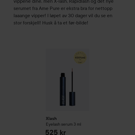
vippene dine, men X-lash, Rapidlash og det nye
serumet fra Ame Pure er ekstra bra for nettopp
laaange vipper! I løpet av 30 dager vil du se en
stor forskjell! Husk å ta et før-bilde!
Xlash
Eyelash serum
3 ml
En beige sirkelf
Xlash
Eyelash serum
3 ml
525 kr