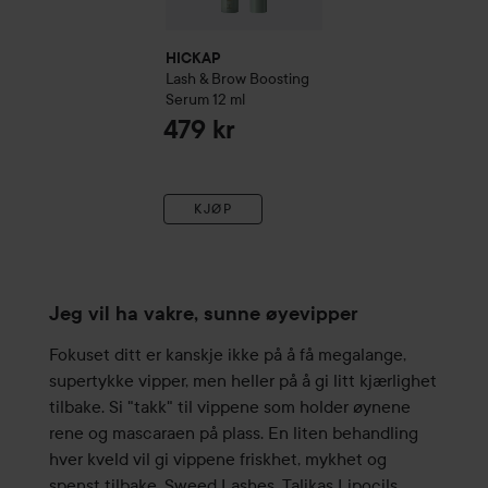
HICKAP
Lash & Brow Boosting
Serum
12 ml
479 kr
KJØP
Jeg vil ha vakre, sunne øyevipper
Fokuset ditt er kanskje ikke på å få megalange,
supertykke vipper, men heller på å gi litt kjærlighet
tilbake. Si "takk" til vippene som holder øynene
rene og mascaraen på plass. En liten behandling
hver kveld vil gi vippene friskhet, mykhet og
spenst tilbake. Sweed Lashes, Talikas Lipocils