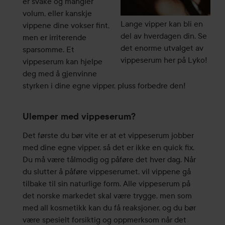
er svake og mangler
volum, eller kanskje
Lange vipper kan bli en
vippene dine vokser fint,
del av hverdagen din. Se
men er irriterende
det enorme utvalget av
sparsomme. Et
vippeserum her på Lyko!
vippeserum kan hjelpe
deg med å gjenvinne
styrken i dine egne vipper, pluss forbedre den!
Ulemper med vippeserum?
Det første du bør vite er at et vippeserum jobber
med dine egne vipper, så det er ikke en quick fix.
Du må være tålmodig og påføre det hver dag. Når
du slutter å påføre vippeserumet, vil vippene gå
tilbake til sin naturlige form. Alle vippeserum på
det norske markedet skal være trygge, men som
med all kosmetikk kan du få reaksjoner, og du bør
være spesielt forsiktig og oppmerksom når det