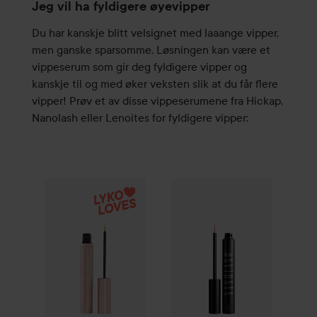
Jeg vil ha fyldigere øyevipper
Du har kanskje blitt velsignet med laaange vipper,
men ganske sparsomme. Løsningen kan være et
vippeserum som gir deg fyldigere vipper og
kanskje til og med øker veksten slik at du får flere
vipper! Prøv et av disse vippeserumene fra Hickap,
Nanolash eller Lenoites for fyldigere vipper:
WOW-pris
Lenoites
Eyelash Growth Serum
Nanolash
Eyelash Serum
5 ml
3 ml
350 kr
4