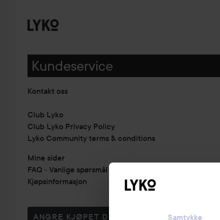
Kundeservice
Kontakt oss
Club Lyko
Club Lyko Privacy Policy
Lyko Community terms & conditions
Mine sider
FAQ - Vanlige spørsmål & svar
Kjøpsinformasjon
ANGRE KJØPET DITT
Samtykke