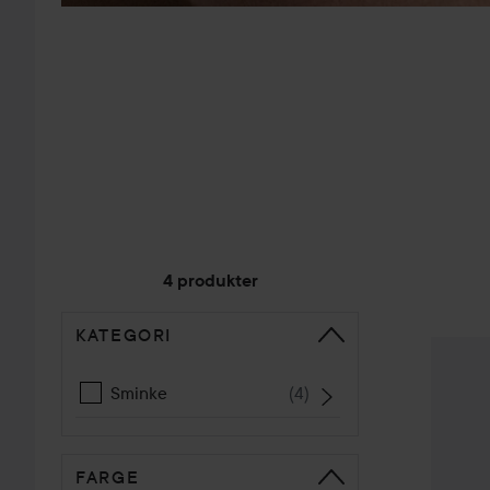
4 produkter
KATEGORI
GÅ TIL SORTERE
Kampan
Sminke
(
4
)
FARGE