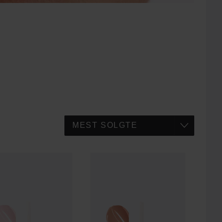
p Store
Lip Plumper
Sheer Pink
Make Up Store
Lip Plumper
Nude
195 kr
195 k