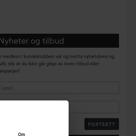
Nyheter og tilbud
li medlem i kundeklubben vår og motta nyhetsbrev og
S, slik at du ikke går glipp av noen tilbud eller
ampanjer!
E-post
Telefonnummer
FORTSETT
Om