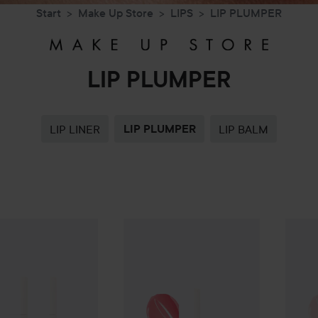
Start
Make Up Store
LIPS
LIP PLUMPER
LIP PLUMPER
LIP LINER
LIP PLUMPER
LIP BALM
Tilbudspris
Make Up Store
169 kr
Lip Plumper
Berry
Make U
195 kr
je 41%
Make Up Store
Lip Plumper Duo
Ordinarie pris 289 kr