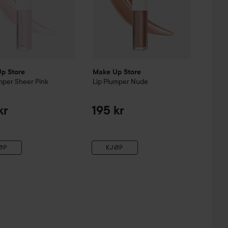
p Store
Make Up Store
mper
Sheer Pink
Lip Plumper
Nude
kr
195 kr
ØP
KJØP