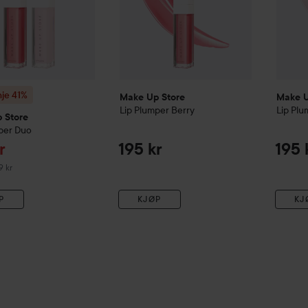
je 41%
Make Up Store
Make U
Lip Plumper
Berry
Lip Plu
 Store
per Duo
dspris
r
195 kr
195 
pris 289 kr
9 kr
P
KJØP
KJ