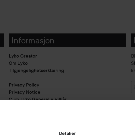
Informasjon
Lyko Creator
B
Om Lyko
SM
Tilgjengelighetserklæring
k
Privacy Policy
Privacy Notice
Club Lyko Generelle Vilkår
Vil du samarbeide med oss?
Jobbe på Lyko
Butikker
Detaljer