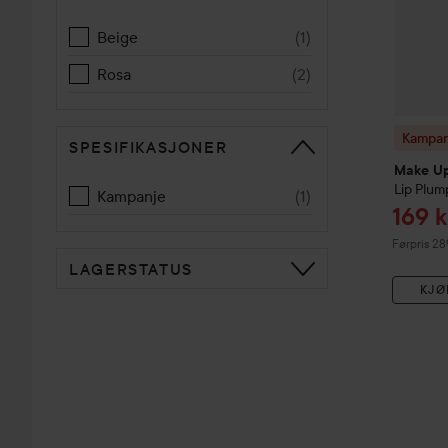
Beige
(
1
)
Rosa
(
2
)
Kampan
SPESIFIKASJONER
Make Up
Lip Plum
Kampanje
(
1
)
Tilbu
169 k
Ordinarie 
Førpris 28
LAGERSTATUS
KJØ