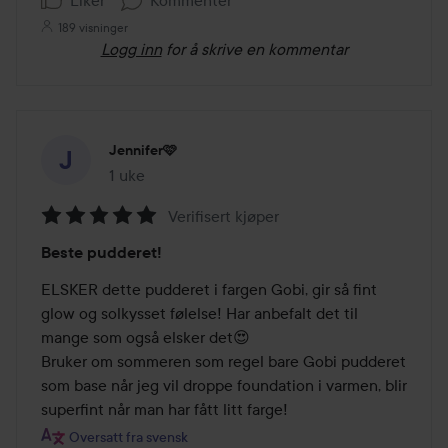
Liker
Kommenter
189 visninger
Logg inn
for å skrive en kommentar
Jennifer🩷
1 uke
Innlegget ble opprettet 1 uke
Verifisert kjøper
Vurdering:
Beste pudderet!
5
av
ELSKER dette pudderet i fargen Gobi, gir så fint 
5
glow og solkysset følelse! Har anbefalt det til 
mange som også elsker det😍

Bruker om sommeren som regel bare Gobi pudderet 
som base når jeg vil droppe foundation i varmen, blir 
Oversatt fra svensk