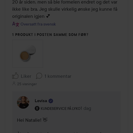
20 år siden, men så ble formelen endret og det var 
ikke like bra. Jeg skulle virkelig ønske jeg kunne få 
originalen igjen 💕
Oversatt fra svensk
1 PRODUKT I POSTEN SAMME SOM FØR?
Liker
1 kommentar
25 visninger
Lovisa
Brukerens rolle: Kundeservice på Lyko.
1 dag
Kommentaren lades 1 da
KUNDESERVICE PÅ LYKO
Hei Natalie! 👋
