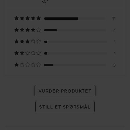
3.7
Basert
på
11
4
20
1
karakterer
1
3
VURDER PRODUKTET
STILL ET SPØRSMÅL