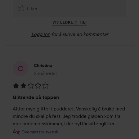
Liker
VIS ELDRE (1 TIL)
Logg inn
for å skrive en kommentar
Christina
2 måneder
Innlegget ble opprettet 2 måneder
Vurdering:
Glitrende på toppen
2
av
Altfor mye glitter i pudderet. Vanskelig å bruke med 
5
mindre du skal på fest. Jeg trodde gløden kom fra 
mer perlemorsskimmer, ikke nyttårsaftenglitter.
Oversatt fra svensk