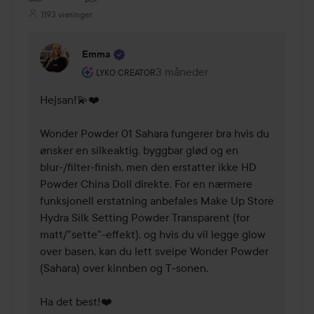
1193 visninger
Emma
Brukerens rolle: Lyko Creator.
3 måneder
Kommentaren lades 3 måneder
LYKO CREATOR
Hejsan!💫❤️ 

Wonder Powder 01 Sahara fungerer bra hvis du 
ønsker en silkeaktig, byggbar glød og en 
blur-/filter-finish, men den erstatter ikke HD 
Powder China Doll direkte. For en nærmere 
funksjonell erstatning anbefales Make Up Store 
Hydra Silk Setting Powder Transparent (for 
matt/"sette"-effekt), og hvis du vil legge glow 
over basen, kan du lett sveipe Wonder Powder 
(Sahara) over kinnben og T-sonen. 

Ha det best!❤️ 