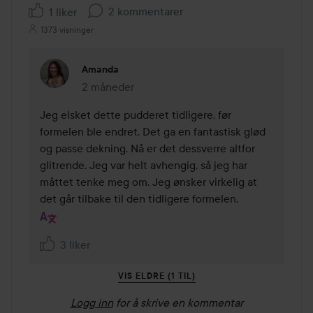
2 kommentarer
1 liker
1373 visninger
Amanda
2 måneder
Kommentaren lades 2 måneder
Jeg elsket dette pudderet tidligere, før 
formelen ble endret. Det ga en fantastisk glød 
og passe dekning. Nå er det dessverre altfor 
glitrende. Jeg var helt avhengig, så jeg har 
måttet tenke meg om. Jeg ønsker virkelig at 
det går tilbake til den tidligere formelen.
3 liker
VIS ELDRE (1 TIL)
Logg inn
for å skrive en kommentar