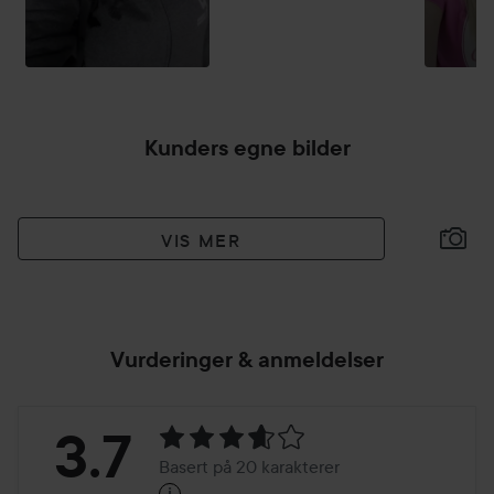
Kunders egne bilder
VIS MER
Vurderinger & anmeldelser
Vurdering:
3.7
Basert på 20 karakterer
i