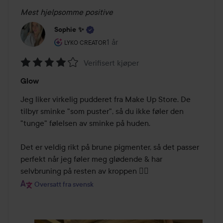
Mest hjelpsomme positive
Sophie ✨
Brukerens rolle: Lyko Creator.
1 år
Innlegget ble opprettet 1 år
LYKO CREATOR
Verifisert kjøper
Vurdering:
Glow
4
av
Jeg liker virkelig pudderet fra Make Up Store. De 
5
tilbyr sminke "som puster", så du ikke føler den 
"tunge" følelsen av sminke på huden. 

Det er veldig rikt på brune pigmenter, så det passer 
perfekt når jeg føler meg glødende & har 
selvbruning på resten av kroppen ❤️‍🔥
Oversatt fra svensk