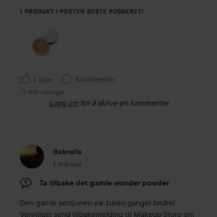
1 PRODUKT I POSTEN BESTE PUDDERET!
Kommenter
1 liker
400 visninger
Logg inn
for å skrive en kommentar
Gabriella
1 måned
Innlegget ble opprettet 1 måned
Ta tilbake det gamle wonder powder
Den gamle versjonen var tusen ganger bedre! 
Vennligst send tilbakemelding til Makeup Store om 