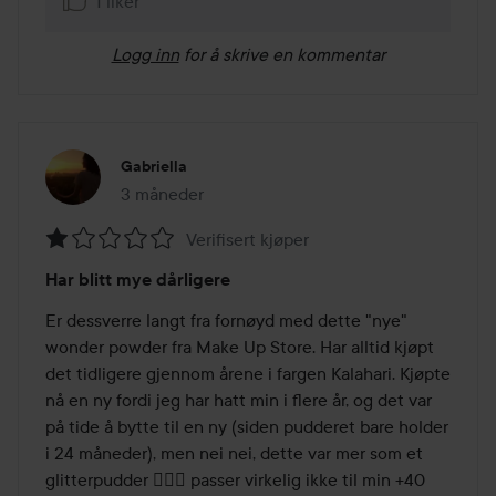
1 liker
Logg inn
for å skrive en kommentar
Gabriella
3 måneder
Innlegget ble opprettet 3 måneder
Verifisert kjøper
Vurdering:
Har blitt mye dårligere
1
av
Er dessverre langt fra fornøyd med dette "nye" 
5
wonder powder fra Make Up Store. Har alltid kjøpt 
det tidligere gjennom årene i fargen Kalahari. Kjøpte 
nå en ny fordi jeg har hatt min i flere år, og det var 
på tide å bytte til en ny (siden pudderet bare holder 
i 24 måneder), men nei nei, dette var mer som et 
glitterpudder 🤦🏻‍♀️ passer virkelig ikke til min +40 