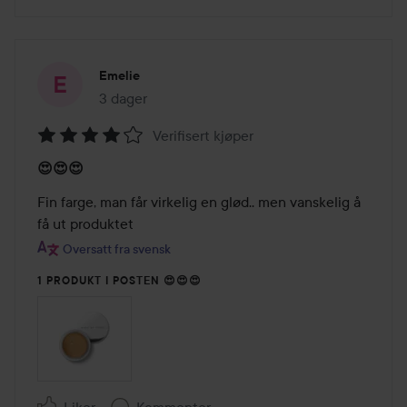
Emelie
3 dager
Innlegget ble opprettet 3 dager
Verifisert kjøper
Vurdering:
😍😍😍
4
av
Fin farge, man får virkelig en glød.. men vanskelig å 
5
få ut produktet
Oversatt fra svensk
1 PRODUKT I POSTEN 😍😍😍