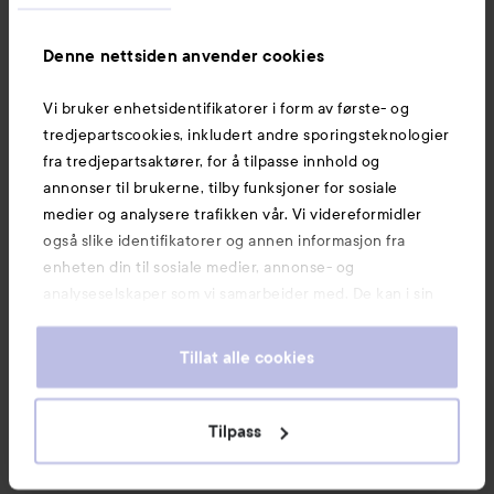
Mineral Powder Foundation
True Match
Super-
04 Light Beige
blendable Perfecting
Denne nettsiden anvender cookies
Powder
1C Rose Ivory
355 kr
174 kr
Vi bruker enhetsidentifikatorer i form av første- og
tredjepartscookies, inkludert andre sporingsteknologier
KJØP
KJØP
fra tredjepartsaktører, for å tilpasse innhold og
annonser til brukerne, tilby funksjoner for sosiale
medier og analysere trafikken vår. Vi videreformidler
også slike identifikatorer og annen informasjon fra
enheten din til sosiale medier, annonse- og
Nyheter og tilbud
analyseselskaper som vi samarbeider med. De kan i sin
tur kombinere denne informasjonen med annen
informasjon som du har oppgitt eller som de har samlet
Tillat alle cookies
Følg oss
inn når du har benyttet tjenestene deres. Du godtar
våre cookies ved å fortsette å bruke nettsiden vår. For
informasjon om hvordan du kan endre innstillingene for
Tilpass
Kundeservice
cookies, se vår Cookie Policy.