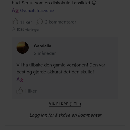
hud. Ser ut som en diskokule i ansiktet 😑
Oversatt fra svensk
2 kommentarer
1 liker
1085 visninger
Gabriella
2 måneder
Kommentaren lades 2 måneder
Vil ha tilbake den gamle versjonen! Den var 
best og gjorde akkurat det den skulle!
1 liker
VIS ELDRE (1 TIL)
Logg inn
for å skrive en kommentar