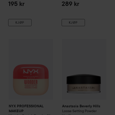
195 kr
289 kr
KJØP
KJØP
NYX PROFESSIONAL MAKEUP
Anastasia Beverly Hills
Wonder Snatch Powder
Loose 
01 S
NYX PROFESSIONAL
Anastasia Beverly Hills
Loose Setting Powder
MAKEUP