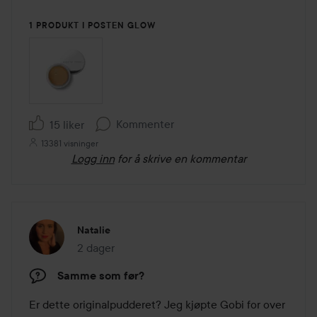
1 PRODUKT I POSTEN GLOW
Kommenter
15 liker
13381 visninger
Logg inn
for å skrive en kommentar
Natalie
2 dager
Innlegget ble opprettet 2 dager
Samme som før?
Er dette originalpudderet? Jeg kjøpte Gobi for over 