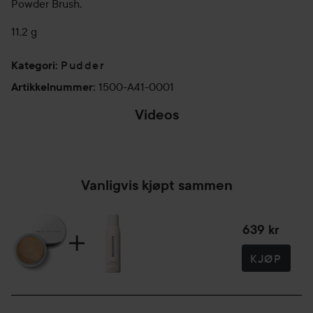
Powder Brush.
11,2 g
Pudder
Kategori
:
1500-A41-0001
Artikkelnummer
:
Videos
Loaded
:
Unmute
60.16%
Vanligvis kjøpt sammen
639 kr
KJØP