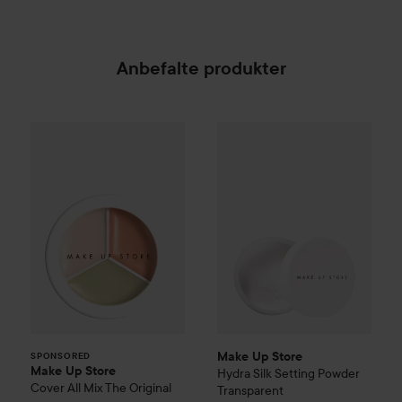
Anbefalte produkter
Make Up Store
Cover All Mix
Make Up Store
The Original
Hydra Silk Set
195 kr
SPONSORED
Make Up Store
SPONSORED
Make Up Store
Hydra Silk Setting Powder
Cover All Mix
The Original
Transparent