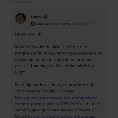
970 visninger
Linnea
Brukerens rolle: Kundeservice på Lyko.
3 måneder
Kommentaren lades 3 m
KUNDESERVICE PÅ LYKO
Hejsan Ida! 🤗 

Wonder Powder fra Make Up Store er et 
lystgivende finishing-/fikseringspudder, ikke en 
dekkende foundation. Så det finnes ingen 
eksakt 1:1-motstykke til bareMinerals Fairly 
Light. 

For et lignende lyst inntrykk, prøv Make Up 
Store Wonder Powder 01 Sahara 
lyko.com/sv/make-up-store/make-up-store-
wonder-powder-sahara-099c9a19
 eller for en 
varmere/glowigere tone Wonder Powder 03 
Gobi 
lyko.com/sv/make-up-store/make-up-