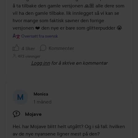
å ta tilbake den gamle versjonen 🙏🏼 alle dere som 
vil ha den gamle tilbake, lik innlegget så vi kan se 
hvor mange som faktisk savner den forrige 
versjonen ❤️ den nye er bare som glitterpudder 😭
Oversatt fra svensk
Kommenter
4 liker
493 visninger
Logg inn
for å skrive en kommentar
Monica
1 måned
Innlegget ble opprettet 1 måned
Mojave
Hei, har Mojave blitt helt utgått? Og i så fall, hvilken 
av de nye nyansene ligner mest på den?