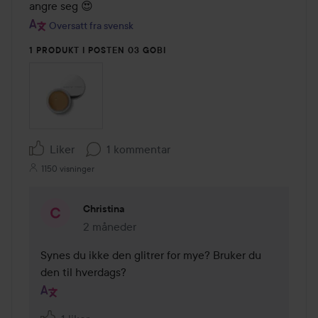
angre seg 😍
Oversatt fra svensk
1 PRODUKT I POSTEN 03 GOBI
Liker
1 kommentar
1150 visninger
Christina
2 måneder
Kommentaren lades 2 måneder
Synes du ikke den glitrer for mye? Bruker du 
den til hverdags?