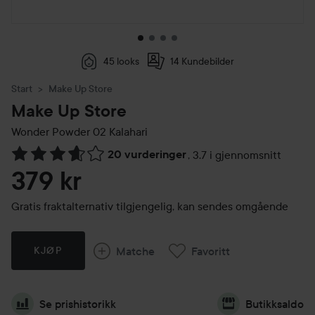
45 looks
14 Kundebilder
Start
Make Up Store
Make Up Store
Wonder Powder
02 Kalahari
20 vurderinger
,
3.7 i gjennomsnitt
Gå til Vurderinger & anmeldelser
379 kr
Gratis fraktalternativ tilgjengelig, kan sendes omgående
Matche
Favoritt
KJØP
Se prishistorikk
Butikksaldo