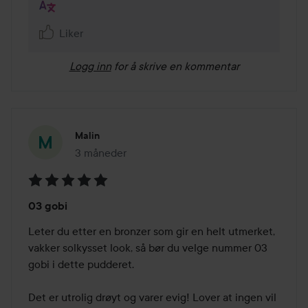
Liker
Logg inn
for å skrive en kommentar
Malin
3 måneder
Innlegget ble opprettet 3 måneder
Vurdering:
03 gobi
5
av
Leter du etter en bronzer som gir en helt utmerket, 
5
vakker solkysset look, så bør du velge nummer 03 
gobi i dette pudderet.

Det er utrolig drøyt og varer evig! Lover at ingen vil 