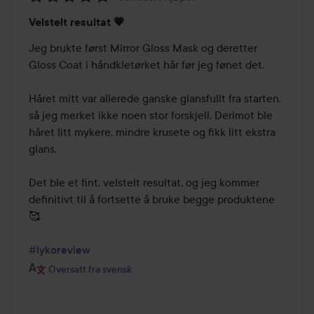
Vurdering:
Velstelt resultat 💗
5
av
Jeg brukte først Mirror Gloss Mask og deretter 
5
Gloss Coat i håndkletørket hår før jeg fønet det.

Håret mitt var allerede ganske glansfullt fra starten, 
så jeg merket ikke noen stor forskjell. Derimot ble 
håret litt mykere, mindre krusete og fikk litt ekstra 
glans.

Det ble et fint, velstelt resultat, og jeg kommer 
definitivt til å fortsette å bruke begge produktene 
🥰

#lykoreview
Oversatt fra svensk