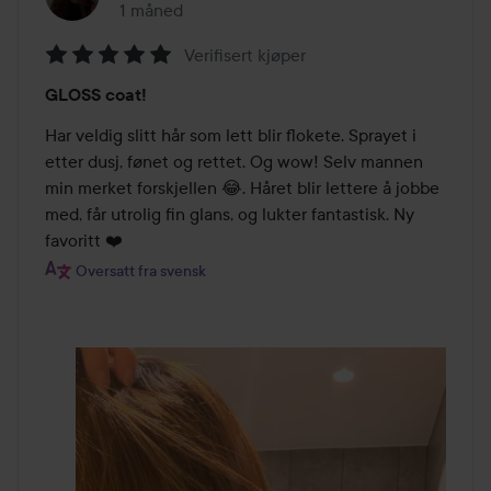
1 måned
Innlegget ble opprettet 1 måned
Verifisert kjøper
Vurdering:
GLOSS coat!
5
av
Har veldig slitt hår som lett blir flokete. Sprayet i 
5
etter dusj, fønet og rettet. Og wow! Selv mannen 
min merket forskjellen 😂. Håret blir lettere å jobbe 
med, får utrolig fin glans, og lukter fantastisk. Ny 
favoritt ❤️
Oversatt fra svensk