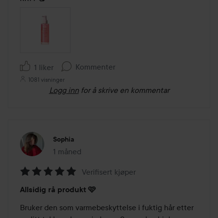
Kommenter
1 liker
1081 visninger
Logg inn
for å skrive en kommentar
Sophia
1 måned
Innlegget ble opprettet 1 måned
Verifisert kjøper
Vurdering:
Allsidig rå produkt 🩷
5
av
Bruker den som varmebeskyttelse i fuktig hår etter 
5