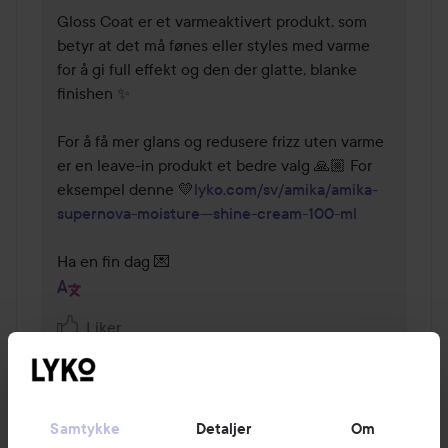
Gloss Coat er et varmeaktivert produkt, som 
betyr at det må fønes eller styles med varme 
for å gi full effekt og den der glatte, blanke 
finishen ✨

For å få mer glans og redusere frizz uten varme 
er en leave-in produkt et bedre valg 🙏🏼 For 
eksempel denne 💛
lyko.com/sv/amika/amika-
supernova-moisture---shine-cream-100-ml
Ha en fin dag 💌
Liker
VIS ELDRE (1 TIL)
Logg inn
for å skrive en kommentar
Samtykke
Detaljer
Om