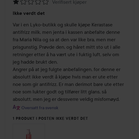
Verifisert kjøper
Vurdering:
Ikke verdt det
1
av
Var i en Lyko-butikk og skulle kjøpe Kerastase 
5
antifrizz milk, men jenta i kassen anbefalte denne 
fra Maria Nila og sa at den var like bra, men mer 
prisgunstig. Prøvde den, og håret mitt sto ut i alle 
retninger etter å ha vært ute i fuktig luft, selv om 
jeg hadde brukt den.

Angrer på at jeg fulgte anbefalingen, for denne er 
absolutt ikke verdt å kjøpe hvis man er ute etter 
noe som gir antifrizz. Er man derimot bare ute etter 
noe som lukter godt og tilfører litt glans, så 
absolutt, men jeg er dessverre veldig misfornøyd.
Oversatt fra svensk
1 PRODUKT I POSTEN IKKE VERDT DET