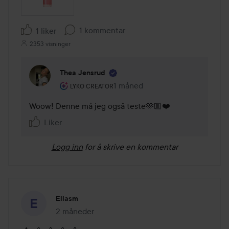
1 kommentar
1 liker
2353 visninger
Thea Jensrud
Brukerens rolle: Lyko Creator.
1 måned
Kommentaren lades 1 måned
LYKO CREATOR
Woow! Denne må jeg også teste🫶🏼❤️
Liker
Logg inn
for å skrive en kommentar
Ellasm
2 måneder
Innlegget ble opprettet 2 måneder