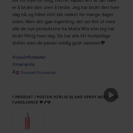
blir for mye for meg. Den er såpass lett at det bare 
er å bruke den uten å tenke. Jeg har brukt den hver 
dag nå, og håret mitt ble vasket for mange dager 
siden. Men det gjør ingenting, det ser fint ut med 
alle de nye produktene fra Maria Nila som jeg har 
brukt flittig hver dag. De har alle litt forskjellige 
dufter, men de passer veldig godt sammen💖

#lykoinflutester
#marianila
Oversatt fra svensk
1 PRODUKT I POSTEN HERLIG GLANS-SPRAY MED FLERE
FUNKSJONER 💖💕🩷