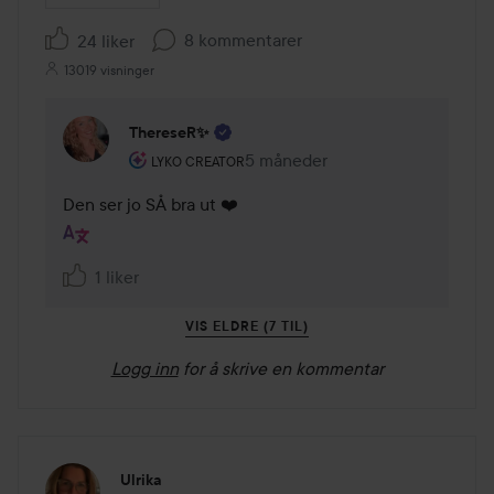
8 kommentarer
24 liker
13019 visninger
ThereseR✨
Brukerens rolle: Lyko Creator.
5 måneder
Kommentaren lades 5 måneder
LYKO CREATOR
Den ser jo SÅ bra ut ❤️
1 liker
VIS ELDRE (7 TIL)
Logg inn
for å skrive en kommentar
Ulrika