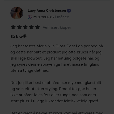
Lucy Anna Christensen
Brukerens rolle: Lyko Creator.
1 måned
Innlegget ble opprettet 1 måned
LYKO CREATOR
Verifisert kjøper
Vurdering:
Så bra🌟
5
av
Jeg har testet Maria Nila Gloss Coat i en periode nå, 
5
og dette har blitt et produkt jeg ofte bruker når jeg 
skal lage blowout. Jeg har naturlig bølgete hår, og 
jeg synes denne sprayen gir håret masse fin glans 
uten å tynge det ned.

Det jeg liker best er at håret ser mye mer glansfullt 
og velstelt ut etter styling. Produktet gjør heller 
ikke at håret føles fett eller tungt, noe som er et 
stort pluss. I tillegg lukter det faktisk veldig godt!

Det er verdt å nevne at produktet må aktiveres med 