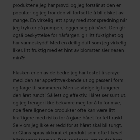
produktene jeg har prøvd, og jeg forstår at den er 
populær, og jeg tror den vil fortsette å bli elsket av 
mange. En virkelig lett spray med stor spredning når 
jeg trykker på pumpen, legger seg på håret. Den gir 
også beskyttelse for hårfargen, gir litt fuktighet og 
har varmeskydd! Med en deilig duft som jeg virkelig 
liker, litt fruktig med et hint av blomster, sier nesen 
min🌸

Flasken er en av de bedre jeg har testet å spraye 
med, den ser appetittvekkende ut og passer i form 
og farge til sommeren. Men selvfølgelig fungerer 
den året rundt! Så lett og effektiv. Håret ser sunt ut, 
og jeg trenger ikke bekymre meg for å ta for mye, 
noe flere lignende produkter ofte kan være litt 
kraftigere med risiko for å gjøre håret for fett raskt. 
Selv om jeg ikke er redd for at håret skal bli tungt, 
er Glans-spray akkurat et produkt som ofte likevel 