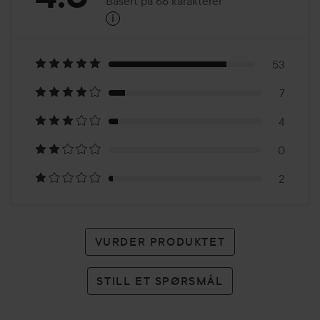
Basert på 66 karakterer
i
4.6
Basert
på
53
7
66
4
karakterer
0
2
VURDER PRODUKTET
STILL ET SPØRSMÅL