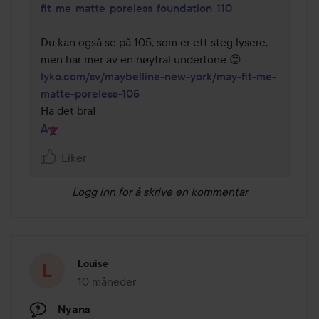
fit-me-matte-poreless-foundation-110
Du kan også se på 105, som er ett steg lysere, 
lyko.com/sv/maybelline-new-york/may-fit-me-
matte-poreless-105
Ha det bra!
Liker
Logg inn
for å skrive en kommentar
Louise
10 måneder
Innlegget ble opprettet 10 måneder
Nyans