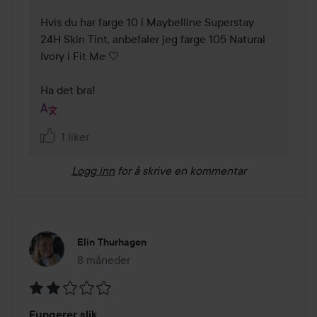
Hvis du har farge 10 i Maybelline Superstay 
24H Skin Tint, anbefaler jeg farge 105 Natural 
Ivory i Fit Me 🤍

Ha det bra!
1 liker
Logg inn
for å skrive en kommentar
Elin Thurhagen
8 måneder
Innlegget ble opprettet 8 måneder
Vurdering:
Fungerer slik