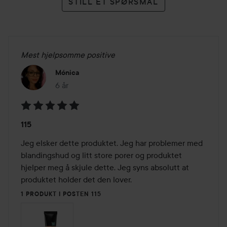
STILL ET SPØRSMÅL
Mest hjelpsomme positive
Mónica
6 år
Innlegget ble opprettet 6 år
Vurdering:
115
5
av
Jeg elsker dette produktet. Jeg har problemer med 
5
blandingshud og litt store porer og produktet 
hjelper meg å skjule dette. Jeg syns absolutt at 
produktet holder det den lover. 
1 PRODUKT I POSTEN 115