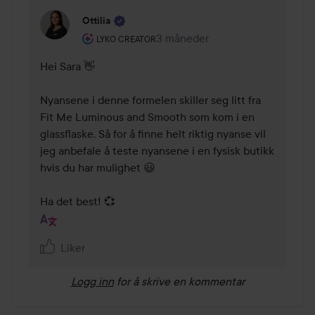
Ottilia
Brukerens rolle: Lyko Creator.
3 måneder
Kommentaren lades 3 måneder
LYKO CREATOR
Hei Sara 👋

Nyansene i denne formelen skiller seg litt fra 
Fit Me Luminous and Smooth som kom i en 
glassflaske. Så for å finne helt riktig nyanse vil 
jeg anbefale å teste nyansene i en fysisk butikk 
hvis du har mulighet 😃

Ha det best! 💞
Liker
Logg inn
for å skrive en kommentar