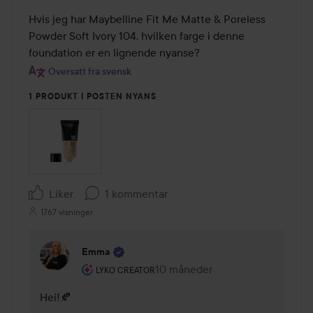
Hvis jeg har Maybelline Fit Me Matte & Poreless 
Powder Soft Ivory 104, hvilken farge i denne 
foundation er en lignende nyanse?
Oversatt fra svensk
1 PRODUKT I POSTEN NYANS
Liker
1 kommentar
1767 visninger
Emma
Brukerens rolle: Lyko Creator.
10 måneder
Kommentaren lades 10 måneder
LYKO CREATOR
Hei!🍂 
