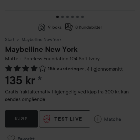
9 looks
8 Kundebilder
Start
Maybelline New York
Maybelline New York
Matte + Poreless Foundation
104 Soft Ivory
156 vurderinger
,
4 i gjennomsnitt
Gå til Vurderinger & anmeldelser
135 kr
*
Gratis fraktalternativ tilgjengelig ved kjøp fra 300 kr, kan
sendes omgående
TEST LIVE
Matche
KJØP
Favoritt