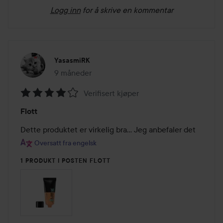
Logg inn
for å skrive en kommentar
YasasmiRK
9 måneder
Innlegget ble opprettet 9 måneder
Verifisert kjøper
Vurdering:
Flott
4
av
Dette produktet er virkelig bra... Jeg anbefaler det
5
Oversatt fra engelsk
1 PRODUKT I POSTEN FLOTT