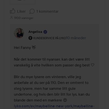
Liker
1 kommentar
1900 visninger
Angelica
Brukerens rolle: Kundeservice på Lyko.
10 måneder
Kommentaren lades 10 m
KUNDESERVICE PÅ LYKO
Hei Fanny 👋

Når det kommer til nyanser, kan det være litt 
vanskelig å vite hvilken som passer deg best 🤍

Blir du mye lysere om vinteren, ville jeg 
anbefale at du ser på 110. Den er omtrent to 
steg lysere, men har samme litt gule 
undertone, og hvis den blir litt for lys, kan du 
lyko.com/sv/maybelline-new-york/maybelline-