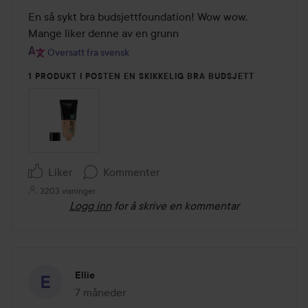
av
En så sykt bra budsjettfoundation! Wow wow. 
5
Mange liker denne av en grunn
Oversatt fra svensk
1 PRODUKT I POSTEN EN SKIKKELIG BRA BUDSJETT
Liker
Kommenter
3203 visninger
Logg inn
for å skrive en kommentar
Ellie
7 måneder
Innlegget ble opprettet 7 måneder