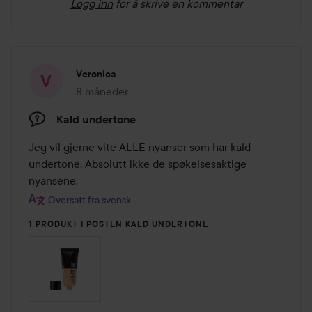
Logg inn
for å skrive en kommentar
Veronica
8 måneder
Innlegget ble opprettet 8 måneder
Kald undertone
Jeg vil gjerne vite ALLE nyanser som har kald 
undertone. Absolutt ikke de spøkelsesaktige 
nyansene.
Oversatt fra svensk
1 PRODUKT I POSTEN KALD UNDERTONE