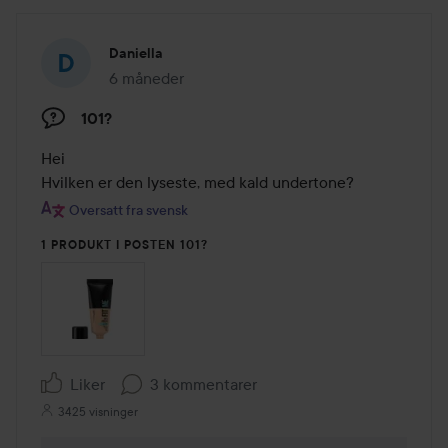
Daniella
6 måneder
Innlegget ble opprettet 6 måneder
101?
Hei

Hvilken er den lyseste, med kald undertone?
Oversatt fra svensk
1 PRODUKT I POSTEN 101?
Liker
3 kommentarer
3425 visninger