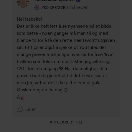
Brukerens rolle: Lyko Creator.
8 måneder
Kommentaren lades 8 måneder
LYKO CREATOR
Hei Isabelle!

Det er ikke helt lett å se nyansene på et bilde 
som dette - noen ganger må man til og med 
blande to for å få den rette nær favorittutgaven 
sin. Et tips er også å sjekke ut YouTube, der 
mange prøver forskjellige nyanser for å se 'live' 
hvilken som føles nærmest. Men jeg ville sagt 
120 i første omgang 🤎 Har du mulighet til å 
prøve i butikk, gir det alltid det beste svaret, 
men jeg vet at det ikke alltid er mulig 🙏

Ønsker deg en fin dag ⛄
Liker
VIS ELDRE (1 TIL)