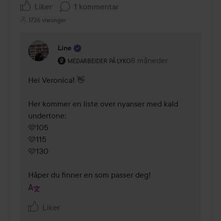
Liker
1 kommentar
1736 visninger
Line
Brukerens rolle: Medarbeider på Lyko.
8 måneder
Kommentaren lades 8 må
MEDARBEIDER PÅ LYKO
Hei Veronica! 👋

Her kommer en liste over nyanser med kald 
undertone:

🩷105

🩷115

🩷130

Håper du finner en som passer deg!
Liker