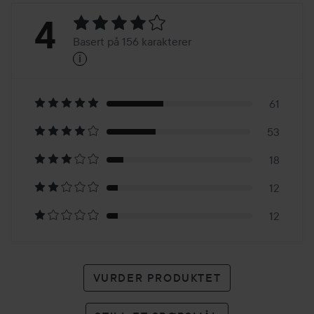
Vurdering:
4
Basert på 156 karakterer
i
4
Basert
på
61
53
156
18
karakterer
12
12
VURDER PRODUKTET