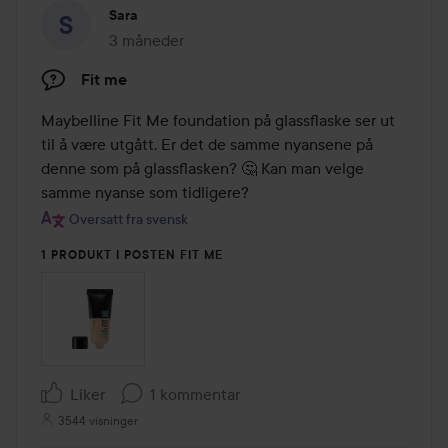
Sara
3 måneder
Innlegget ble opprettet 3 måneder
Fit me
Maybelline Fit Me foundation på glassflaske ser ut 
til å være utgått. Er det de samme nyansene på 
denne som på glassflasken? 🤔 Kan man velge 
samme nyanse som tidligere?
Oversatt fra svensk
1 PRODUKT I POSTEN FIT ME
Liker
1 kommentar
3544 visninger