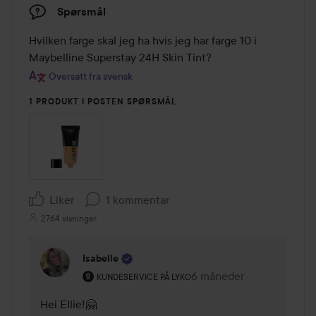
Spørsmål
Hvilken farge skal jeg ha hvis jeg har farge 10 i 
Maybelline Superstay 24H Skin Tint?
Oversatt fra svensk
1 PRODUKT I POSTEN SPØRSMÅL
Liker
1 kommentar
2764 visninger
Isabelle
Brukerens rolle: Kundeservice på Lyko.
6 måneder
Kommentaren lades 6 m
KUNDESERVICE PÅ LYKO
Hei Ellie!🤗
