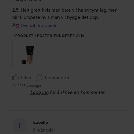
2
av
2,5. Helt greit hvis man bare vil ha et tynt lag, men 
5
blir klumpete hvis man vil bygge det opp.
Oversatt fra svensk
1 PRODUKT I POSTEN FUNGERER SLIK
Liker
Kommenter
2265 visninger
Logg inn
for å skrive en kommentar
Isabelle
8 måneder
Innlegget ble opprettet 8 måneder