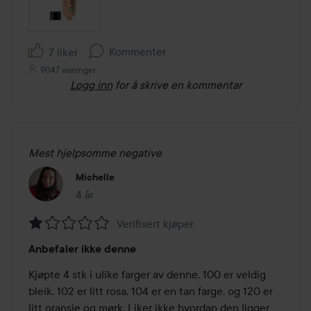
Kommenter
7 liker
9047 visninger
Logg inn
for å skrive en kommentar
Mest hjelpsomme negative
Michelle
4 år
Innlegget ble opprettet 4 år
Verifisert kjøper
Vurdering:
Anbefaler ikke denne
1
av
Kjøpte 4 stk i ulike farger av denne. 100 er veldig 
5
bleik. 102 er litt rosa, 104 er en tan farge, og 120 er 
litt oransje og mørk. Liker ikke hvordan den ligger 