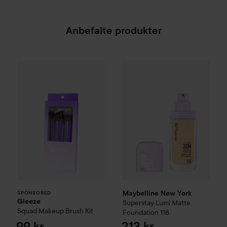
Anbefalte produkter
Gleeze
Squad Makeup Brush Kit
Maybelline New York
Superst
99 kr
SPONSORED
Maybelline New York
SPONSORED
Gleeze
Superstay Lumi Matte
Squad Makeup Brush Kit
Foundation
118
99 kr
213 kr