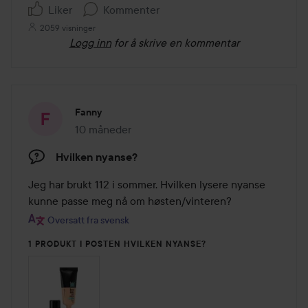
Liker
Kommenter
2059 visninger
Logg inn
for å skrive en kommentar
Fanny
10 måneder
Innlegget ble opprettet 10 måneder
Hvilken nyanse?
Jeg har brukt 112 i sommer. Hvilken lysere nyanse 
kunne passe meg nå om høsten/vinteren?
Oversatt fra svensk
1 PRODUKT I POSTEN HVILKEN NYANSE?