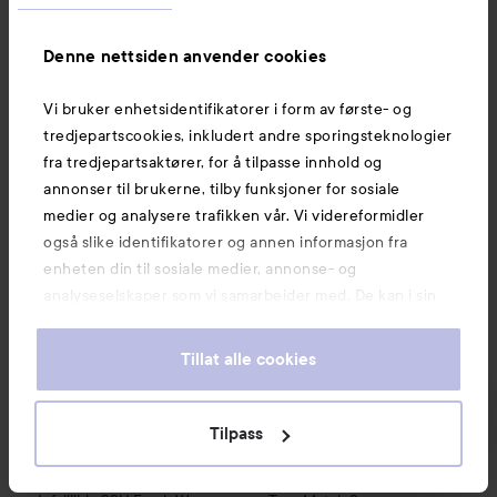
Foundation
06 Light
162 kr
199 kr
Denne nettsiden anvender cookies
Vi bruker enhetsidentifikatorer i form av første- og
KJØP
KJØP
tredjepartscookies, inkludert andre sporingsteknologier
fra tredjepartsaktører, for å tilpasse innhold og
annonser til brukerne, tilby funksjoner for sosiale
Loreal Paris
Infaillible
32H Fresh Wear Foundation
Loreal Paris
True Match
15 Neutral
Super-
medier og analysere trafikken vår. Vi videreformidler
også slike identifikatorer og annen informasjon fra
enheten din til sosiale medier, annonse- og
analyseselskaper som vi samarbeider med. De kan i sin
tur kombinere denne informasjonen med annen
informasjon som du har oppgitt eller som de har samlet
Tillat alle cookies
inn når du har benyttet tjenestene deres. Du godtar
våre cookies ved å fortsette å bruke nettsiden vår. For
informasjon om hvordan du kan endre innstillingene for
Tilpass
cookies, se vår Cookie Policy.
Loreal Paris
Loreal Paris