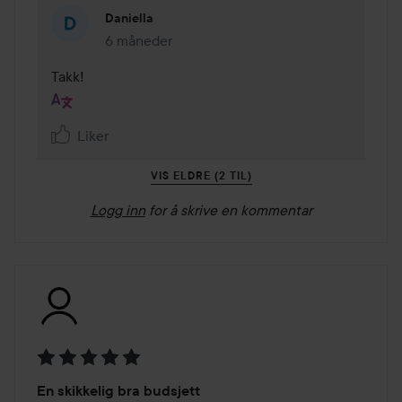
Daniella
6 måneder
Kommentaren lades 6 måneder
Takk!
Liker
VIS ELDRE (2 TIL)
Logg inn
for å skrive en kommentar
Vurdering:
En skikkelig bra budsjett
5