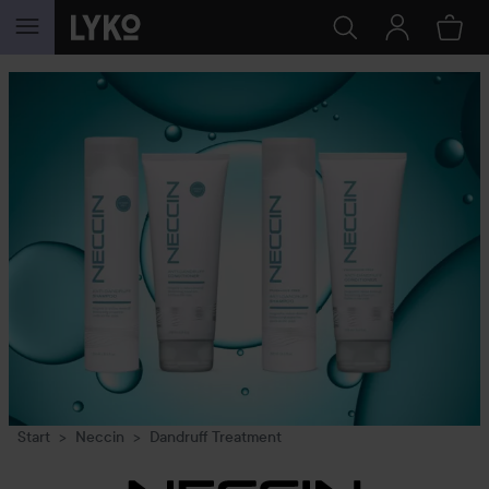
GÅ TIL INNHOLD
Start
Neccin
Dandruff Treatment