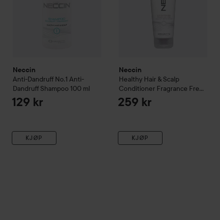
Neccin
Neccin
Anti-Dandruff
No.1 Anti-
Healthy Hair & Scalp
Dandruff Shampoo
100 ml
Conditioner Fragrance Free
200 ml
129 kr
259 kr
KJØP
KJØP