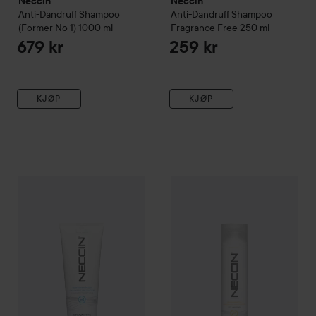
Neccin
Neccin
Anti-Dandruff
Shampoo
Anti-Dandruff
Shampoo
(Former No 1)
1000 ml
Fragrance Free
250 ml
679 kr
259 kr
KJØP
KJØP
Neccin
No.3 Dandruff Protector Conditioner
Neccin
No.2 Dandruff Protec
200 ml
259 kr