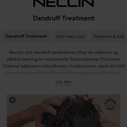
Dandruff Treatment
Dandruff Treatment
Anti-Hair Loss
Sensitive & Irrit
Neccin anti-dandruff-produktene tilbyr en skånsom og
effektiv løsning for vedvarende flassproblemer. Piroctone
Olamine balanserer mikrofloraen i hodebunnen, mens en mild
formel med overflateaktive stoffer rengjør uten å tørke ut.
Produktet beroliger og pleier hodebunnen ved daglig bruk,
Les mer
for et sunt hår og en sunn hodebunn.