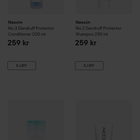
Neccin
Neccin
No.3 Dandruff Protector
No.2 Dandruff Protector
Conditioner
200 ml
Shampoo
250 ml
259 kr
259 kr
KJØP
KJØP
Neccin
Anti-Dandruff
No.1 Anti-Dandruff Shampoo
Neccin
Healthy Hair & Scalp 
100 ml
129 