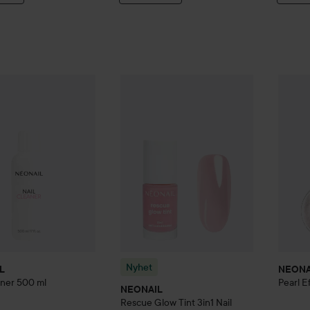
IL
Nail Cleaner
500 ml
Nyhet
NEONAIL
Rescue Glow Tint
NEONA
3in1 
125 kr
Nyhet
L
NEONA
aner
500 ml
Pearl E
NEONAIL
Rescue Glow Tint
3in1 Nail