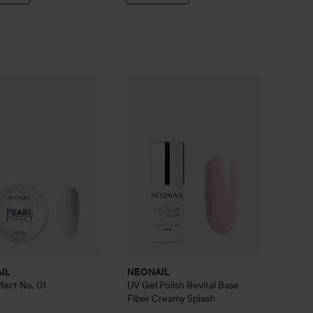
IL
Nail Conditioner
Pearl Effect No. 01
Glitter Rose
NEONAIL
UV Gel Polish Revital Base F
85 kr
109 kr
IL
NEONAIL
ffect No. 01
UV Gel Polish Revital Base
Fiber
Creamy Splash