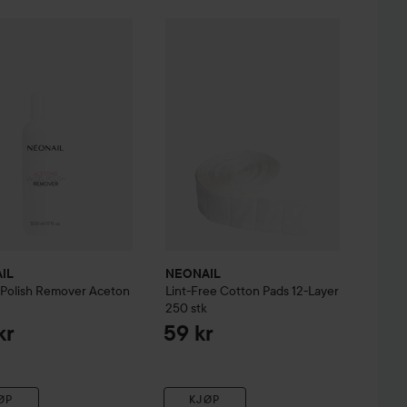
IL
UV Gel Polish Remover Aceton
NEONAIL
500 ml
Lint-Free Cotton Pads 12-La
kr
125 kr
IL
NEONAIL
 Polish Remover Aceton
Lint-Free Cotton Pads 12-Layer
250 stk
kr
59 kr
ØP
KJØP