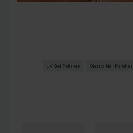
UV Gel Polishes
Classic Nail Polishes
NEONAIL
UV Gel Polish
Bayahibe Bikini
Nyhet
NEONAIL
Th
139 kr