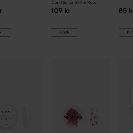
Conditioner
Glitter Rose
r
109 kr
85 k
P
KJØP
KJ
IL
Metallic Effect Powder 01
NEONAIL
Dried flowers
NEONA
85 kr
55 kr