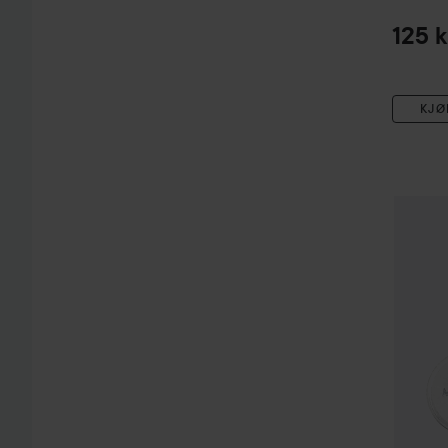
125 k
KJØ
NEONA