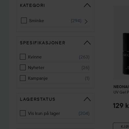
KATEGORI
GÅ TIL SORTERE
NEONA
Sminke
(
294
)
SPESIFIKASJONER
Kvinne
(
263
)
Nyheter
(
26
)
Kampanje
(
1
)
NEONAI
UV Gel P
LAGERSTATUS
129 k
Vis kun på lager
(
204
)
KJØ