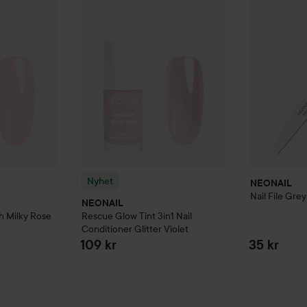
Nyhet
NEONAIL
Nail File Gre
NEONAIL
sh
Milky Rose
Rescue Glow Tint
3in1 Nail
Conditioner
Glitter Violet
109 kr
35 kr