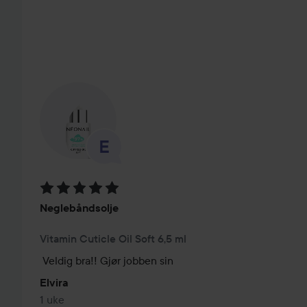
HOPP OVER SEKSJON
Vurdering: 5 av 5
Neglebåndsolje
Vitamin Cuticle Oil Soft 6,5 ml
Veldig bra!! Gjør jobben sin
Elvira
1 uke