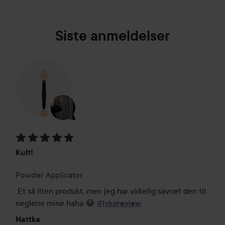
Siste anmeldelser
Vurdering: 5 av 5
Kult!
Powder Applicator
Et så liten produkt, men jeg har virkelig savnet den til 
neglene mine haha 😂 
#lykoreview
Nattka