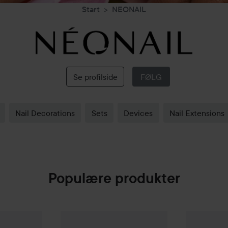
Start
NEONAIL
NEONAIL
Se profilside
FØLG
Nail Decorations
Sets
Devices
Nail Extensions
Populære produkter
e Classic
Nail Polish
Nyhet
Milky Rose 05
NEONAIL
Rescue Glow Tint
3in1 Nail Con
NEONAIL
Na
99 kr