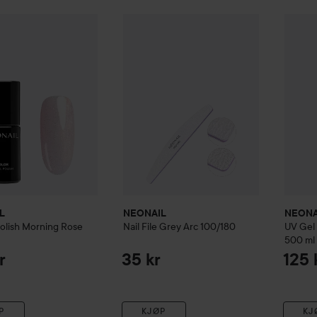
IL
UV Gel Polish
Morning Rose
NEONAIL
Nail File Grey Arc 100/180
NEONA
129 kr
35 
L
NEONAIL
NEONA
olish
Morning Rose
Nail File Grey Arc 100/180
UV Gel
500 ml
r
35 kr
125 
P
KJØP
KJ