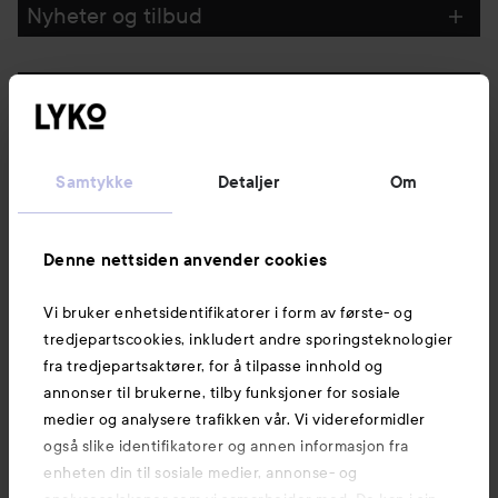
Nyheter og tilbud
Følg oss
Kundeservice
Samtykke
Detaljer
Om
Informasjon
Denne nettsiden anvender cookies
Vi bruker enhetsidentifikatorer i form av første- og
Også av interesse
tredjepartscookies, inkludert andre sporingsteknologier
fra tredjepartsaktører, for å tilpasse innhold og
annonser til brukerne, tilby funksjoner for sosiale
medier og analysere trafikken vår. Vi videreformidler
også slike identifikatorer og annen informasjon fra
enheten din til sosiale medier, annonse- og