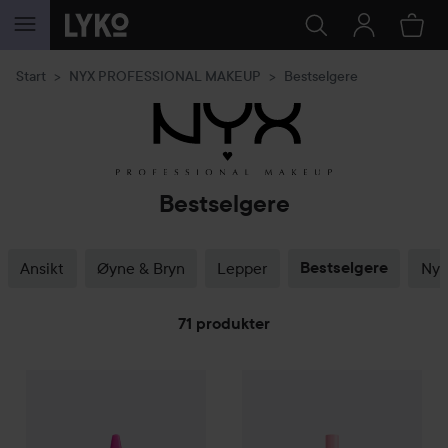
GÅ TIL INNHOLD
Start
NYX PROFESSIONAL MAKEUP
Bestselgere
Bestselgere
Ansikt
Øyne & Bryn
Lepper
Bestselgere
Nyh
71 produkter
WOW-pris
GÅ TIL FILTRE
NYX PROFESSIONAL MAKEUP
NYX PROFESSIONAL MAKEU
The Face Glue Prim