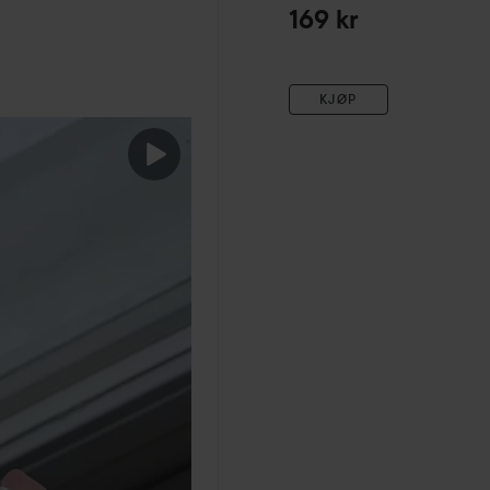
169 kr
KJØP