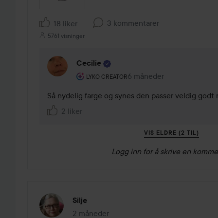
3 kommentarer
18 liker
5761 visninger
Cecilie
Brukerens rolle: Lyko Creator.
6 måneder
Kommentaren lades 6 mån
LYKO CREATOR
Så nydelig farge og synes den passer veldig godt 
2 liker
VIS ELDRE (2 TIL)
Logg inn
for å skrive en komme
Silje
2 måneder
Innlegget ble opprettet 2 måneder