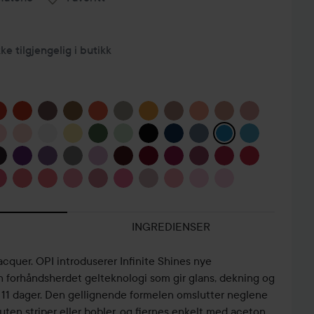
kke tilgjengelig i butikk
INGREDIENSER
lacquer. OPI introduserer Infinite Shines nye
forhåndsherdet gelteknologi som gir glans, dekning og
l 11 dager. Den gellignende formelen omslutter neglene
uten striper eller bobler, og fjernes enkelt med aceton