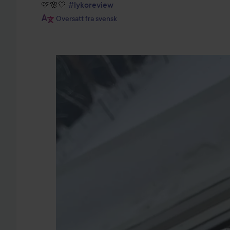
🩷🌸🤍 
#lykoreview
Oversatt fra svensk