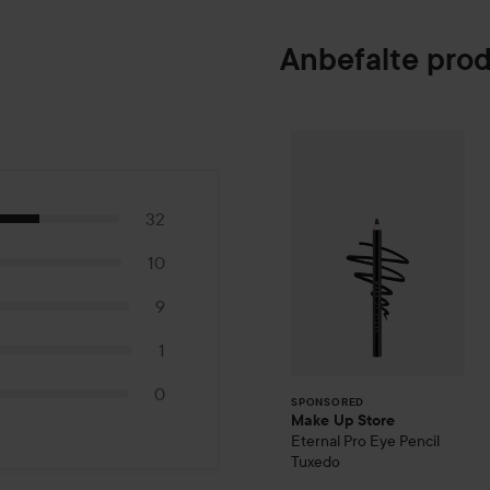
Anbefalte pro
Make Up Store
E
SPONSORED
32
10
9
1
0
SPONSORED
Make Up Store
Eternal Pro Eye Pencil
Tuxedo