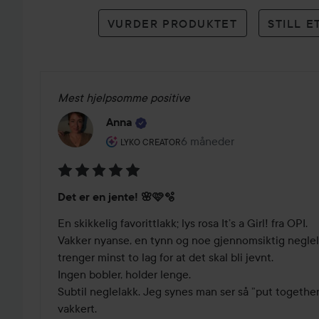
karakterer
VURDER PRODUKTET
STILL 
Mest hjelpsomme positive
Anna
Brukerens rolle: Lyko Creator.
6 måneder
Innlegget ble opprettet 6 
LYKO CREATOR
Vurdering:
Det er en jente! 🌸🩷🫧
5
av
En skikkelig favorittlakk; lys rosa It’s a Girl! fra OPI. 

5
Vakker nyanse, en tynn og noe gjennomsiktig neglel
trenger minst to lag for at det skal bli jevnt. 

Ingen bobler, holder lenge.

Subtil neglelakk. Jeg synes man ser så ”put together” 
vakkert. 
