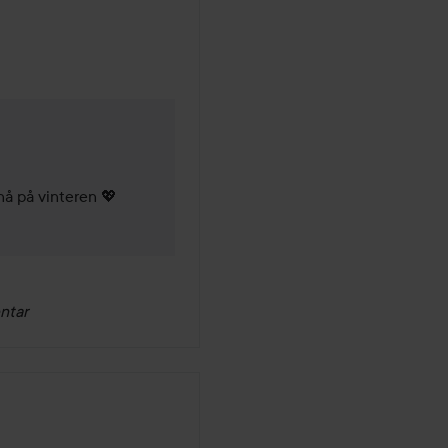
eder
nå på vinteren 💖
ntar