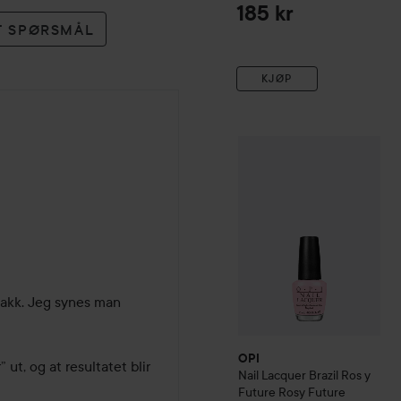
185 kr
ET SPØRSMÅL
KJØP
OPI
Nail Lacquer
Brazil
Ros 
måneder
akk. Jeg synes man 
OPI
ut, og at resultatet blir 
Nail Lacquer
Brazil
Ros y
Future
Rosy Future