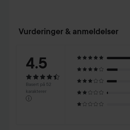
Vurderinger & anmeldelser
Vurdering:
4.5
4.5
Basert
Basert på 52
på
karakterer
i
52