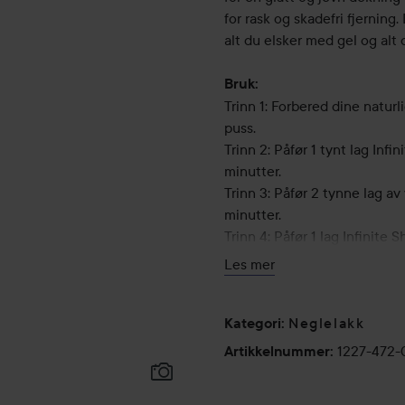
for rask og skadefri fjerning.
alt du elsker med gel og alt 
Bruk:
Trinn 1: Forbered dine naturli
puss.
Trinn 2: Påfør 1 tynt lag Inf
minutter.
Trinn 3: Påfør 2 tynne lag av 
minutter.
Trinn 4: Påfør 1 lag Infinite
tørke.
Les mer
15 ml
Neglelakk
Kategori
:
1227-472-
Artikkelnummer
: