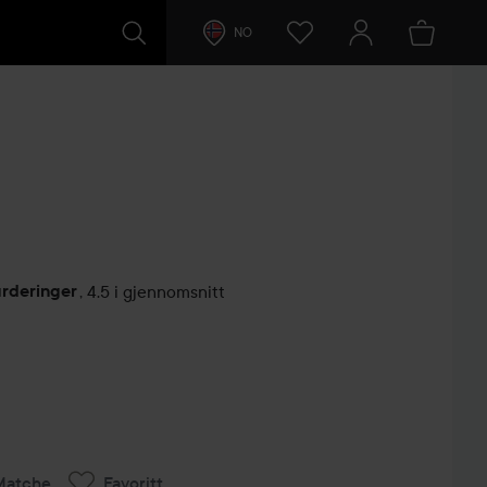
NO
urderinger
,
4.5 i gjennomsnitt
lser
Matche
Favoritt