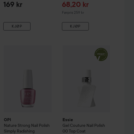
Tilbudspris
169 kr
68,20 kr
Ordinarie pris 259 kr
Førpris 259 kr
KJØP
KJØP
y Future
OPI
Nature Strong
Rosy Future
Nail Polish
Essie
Simply Radishing
Gel Couture
Nail Polish
00 To
169 kr
199 kr
OPI
Essie
Nature Strong
Nail Polish
Gel Couture
Nail Polish
Simply Radishing
00 Top Coat