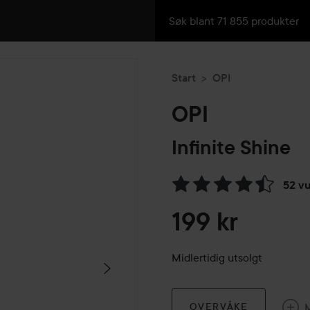
Start
OPI
OPI
Infinite Shine
52 v
Gå til Vurderinger & anmelde
199 kr
Midlertidig utsolgt
OVERVÅKE