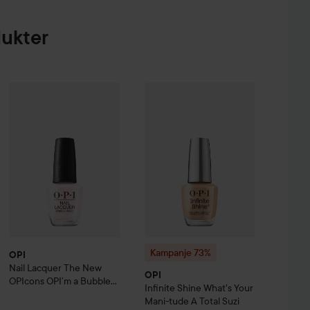
dukter
ternal Pro Eye Pencil
OPI
Nail Lacquer
The New OPIcons
Tuxedo
OPI’m a ​Bubble Bunny
185 kr
169 k
Kampanje 73%
OPI
Infinite Shine
Wh
Kampanje 73%
OPI
Nail Lacquer
The New
OPI
OPIcons
OPI’m a ​Bubble
Infinite Shine
What's Your
Bunny
Mani-tude
A Total Suzi