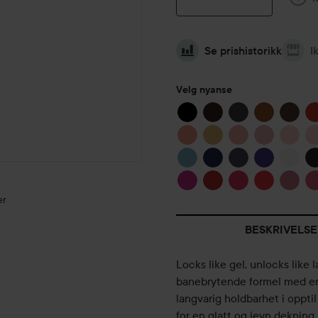
Se prishistorikk
I
Velg nyanse
er
BESKRIVELSE
Locks like gel, unlocks like 
BESTEMOR
banebrytende formel med en 
ELSKER TE
langvarig holdbarhet i oppti
🍵
for en glatt og jevn dekning 