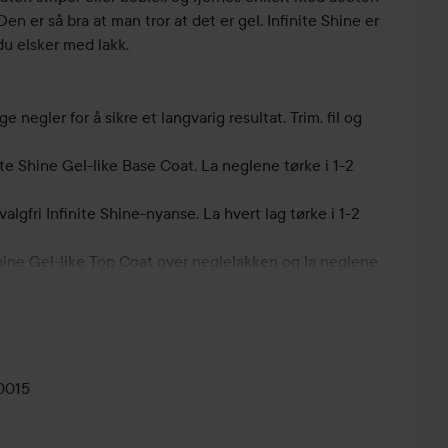
 Den er så bra at man tror at det er gel. Infinite Shine er
du elsker med lakk.
ge negler for å sikre et langvarig resultat. Trim, fil og
inite Shine Gel-like Base Coat. La neglene tørke i 1-2
valgfri Infinite Shine-nyanse. La hvert lag tørke i 1-2
 Shine Gel-like Top Coat over neglelakken og la neglene
0015