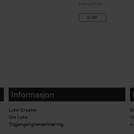
Ordinarie pris 259 kr
Førpris 259 kr
KJØP
Informasjon
Lyko Creator
B
Om Lyko
SM
Tilgjengelighetserklæring
k