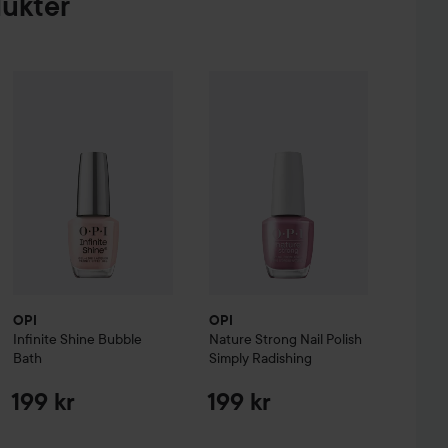
dukter
agnified Master Volume Mascara
OPI
Infinite Shine
Bubble Bath
OPI
Black
Nature Strong
Nail Polish
Simpl
199 kr
249 kr
OPI
OPI
Infinite Shine
Bubble
Nature Strong
Nail Polish
Bath
Simply Radishing
199 kr
199 kr