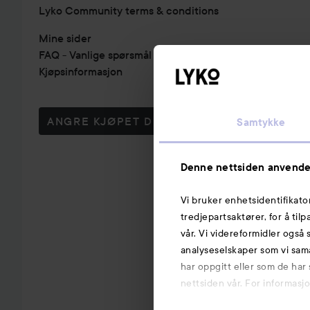
Lyko Community terms & conditions
Mine sider
FAQ - Vanlige spørsmål & svar
Kjøpsinformasjon
ANGRE KJØPET DITT
Samtykke
Denne nettsiden anvende
Vi bruker enhetsidentifikato
tredjepartsaktører, for å til
vår. Vi videreformidler også 
analyseselskaper som vi sam
har oppgitt eller som de har
nettsiden vår. For informasj