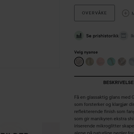
OVERVÅKE
Se prishistorikk
I
Velg nyanse
BESKRIVELSE
Få en glassaktig glans med 
som forsterker og klargjør d
reflekterende finish som fan
som gir manikyren ekstra sh
iriserende mikroglitter skap
alene på naturlige negler for 