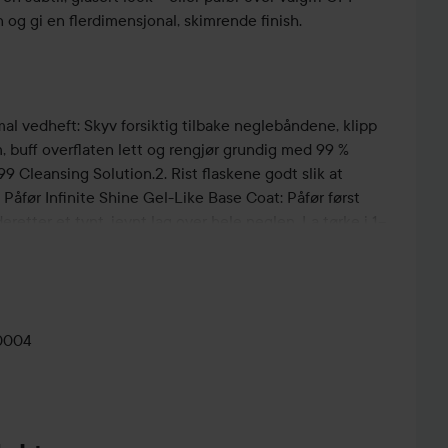
 og gi en flerdimensjonal, skimrende finish.
mal vedheft: Skyv forsiktig tilbake neglebåndene, klipp
m, buff overflaten lett og rengjør grundig med 99 %
 99 Cleansing Solution.2. Rist flaskene godt slik at
Påfør Infinite Shine Gel-Like Base Coat: Påfør først
retter et tynt, jevnt lag over hele neglen. La tørke i 1–
 Shine-fargen på samme måte: Forsegl neglekanten først
 over hele neglen. La tørke i 1–2 minutter. Gjenta for et
Shine Glaze Topper på samme måte: Påfør langs kanten
t lag over hele neglen. La tørke i 1–2 minutter.6. Avslutt
0004
gl neglekanten og påfør et tynt, jevnt lag over hele
er.