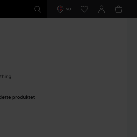
NO
thing
lser
 dette produktet