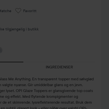
Matche
Favoritt
kke tilgjengelig i butikk
INGREDIENSER
Glass Me Anything. En transparent topper med sølvglød
in valgte nyanse. Gir umiddelbar glans og en jevn,
ger lyset. OPI Glaze Toppers er glansgivende top coats
ine og effekt. Med flytende krompigmenter og
er de et skimrende, lysreflekterende resultat. Bruk dem
en subtil, glasert look – eller påfør over valgfri OPI-