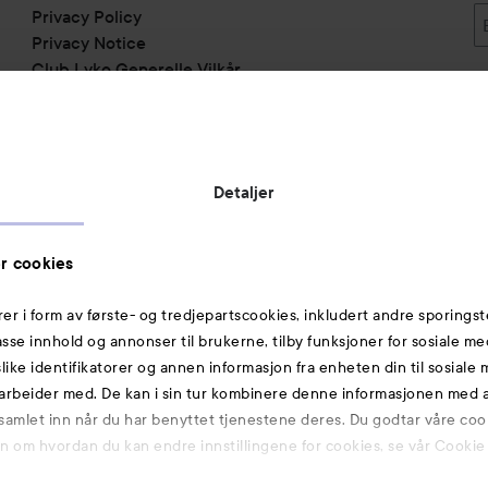
Privacy Policy
Privacy Notice
Club Lyko Generelle Vilkår
Vil du samarbeide med oss?
Jobbe på Lyko
Butikker
Detaljer
Rabattkoder
Helthjem
r cookies
Toppliste
rer i form av første- og tredjepartscookies, inkludert andre sporingst
Michael Edwards Fragrances of the World
passe innhold og annonser til brukerne, tilby funksjoner for sosiale m
slike identifikatorer og annen informasjon fra enheten din til sosiale
Også av interesse
arbeider med. De kan i sin tur kombinere denne informasjonen med
 samlet inn når du har benyttet tjenestene deres. Du godtar våre coo
Premium
on om hvordan du kan endre innstillingene for cookies, se vår Cookie 
Hudpleie