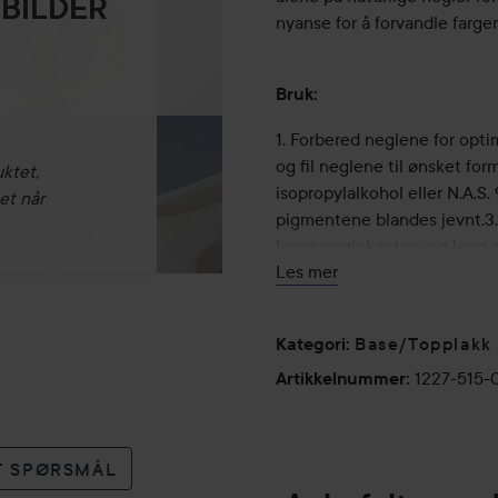
 BILDER
nyanse for å forvandle fargen
Bruk:
1. Forbered neglene for opti
og fil neglene til ønsket for
uktet,
isopropylalkohol eller N.A.S.
et når
pigmentene blandes jevnt.3. 
langs neglekanten, og legg de
Les mer
2 minutter.4. Påfør Infinite
og påfør deretter et tynt lag
andre lag.5. Påfør Infinite 
Base/Topplakk
Kategori
:
først og legg deretter et tyn
1227-515-
med Gel-Like Top Coat: Forse
Artikkelnummer
:
neglen. La tørke i 1–2 minutt
15 ml
ET SPØRSMÅL