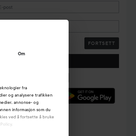
E-post
Telefonnummer
FORTSETT
Om
Følg oss
eknologier fra
edier og analysere trafikken
 medier, annonse- og
 annen informasjon som du
kies ved å fortsette å bruke
Policy.