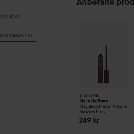
Anbefalte pro
 produktet
Make Up Store
M
SPONSORED
O COMMUNITY
SPONSORED
Make Up Store
Magnified Master Volume
Mascara
Black
249 kr