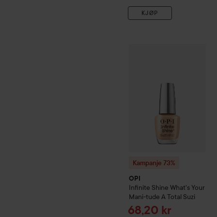
KJØP
Kampanje 73%
OPI
Infinite
Kampanje 73%
OPI
Infinite Shine
What's Your
Mani-tude
A Total Suzi
Tilbudspris
68,20 kr