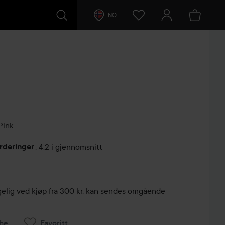
NO
Pink
rderinger
,
4.2 i gjennomsnitt
lser
engelig ved kjøp fra 300 kr, kan sendes omgående
he
Favoritt