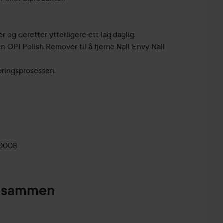
r og deretter ytterligere ett lag daglig.
n OPI Polish Remover til å fjerne Nail Envy Nail
øringsprosessen.
else påføres et lag Nail Envy® Original før lakkering.
-0008
pt sammen