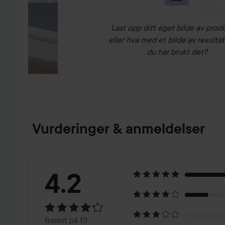
Last opp ditt eget bilde av prod
eller hva med et bilde av resultat
du har brukt det?
Vurderinger & anmeldelser
Vurdering:
4.2
4.2
Basert
Basert på 13