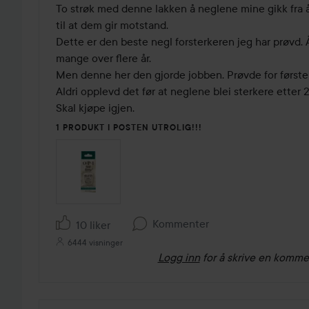
av
To strøk med denne lakken å neglene mine gikk fra å 
5
til at dem gir motstand. 

Dette er den beste negl forsterkeren jeg har prøvd. Å
mange over flere år. 

Men denne her den gjorde jobben. Prøvde for første g
Aldri opplevd det før at neglene blei sterkere etter 2 
Skal kjøpe igjen. 
1 PRODUKT I POSTEN UTROLIG!!!
Kommenter
10 liker
6444 visninger
Logg inn
for å skrive en komme