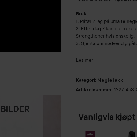
Bruk:
1. Påfør 2 lag på umalte negle
2. Etter dag 7 kan du bruke e
Strengthener hvis ønskelig.
3. Gjenta om nødvendig påf
Profftips: For ekstra beskytt
Les mer
Neglelakk
Kategori
:
1227-453
Artikkelnummer
:
 BILDER
Vanligvis kjø