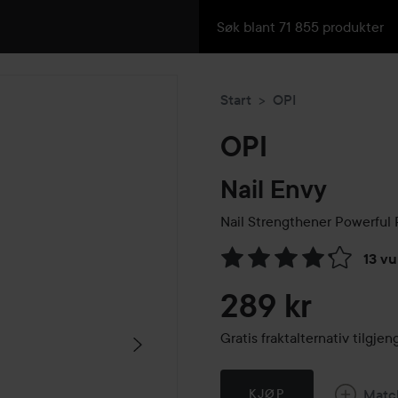
Start
OPI
OPI
Nail Envy
Nail Strengthener
Powerful 
13 vu
Gå til Vurderinger & anmelde
289 kr
Gratis fraktalternativ tilgj
Matc
KJØP