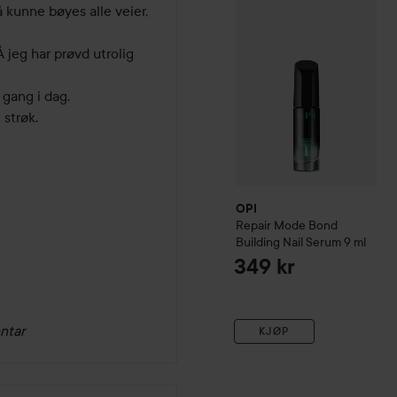
kunne bøyes alle veier, 
 jeg har prøvd utrolig 
ang i dag. 

strøk. 

OPI
Repair Mode Bond
Building Nail Serum
9 ml
349 kr
ntar
KJØP