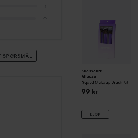
1
0
ET SPØRSMÅL
SPONSORED
Gleeze
Squad Makeup Brush Kit
99 kr
KJØP
OPI
Repair Mode Bond Bui