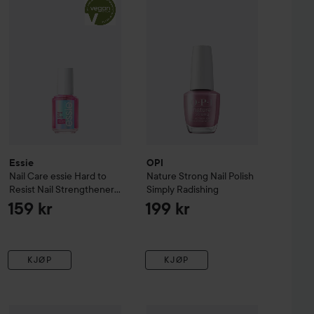
Essie
OPI
Nail Care
essie Hard to
Nature Strong
Nail Polish
Resist Nail Strengthener
Simply Radishing
Sheer Pink
Pink Tint
159 kr
199 kr
KJØP
KJØP
lding Nail Serum
OPI
Infinite Shine
9 ml
Bubble Bath
OPI
Nail Lacquer
Brazil
Nail Polish
B
349 kr
199 kr