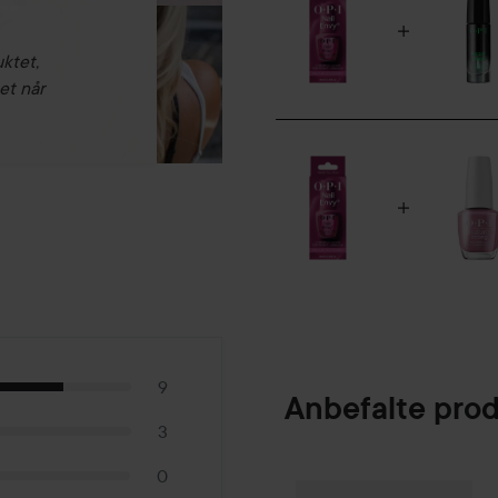
uktet,
et når
9
Anbefalte pro
3
0
Gleeze
Squad Ma
SPONSORED