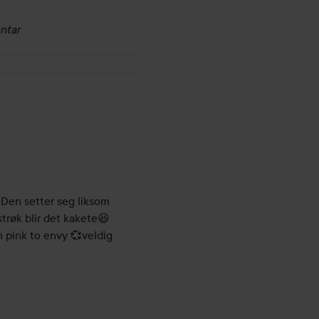
ntar
 Den setter seg liksom 
strøk blir det kakete😆 
pink to envy 💞veldig 