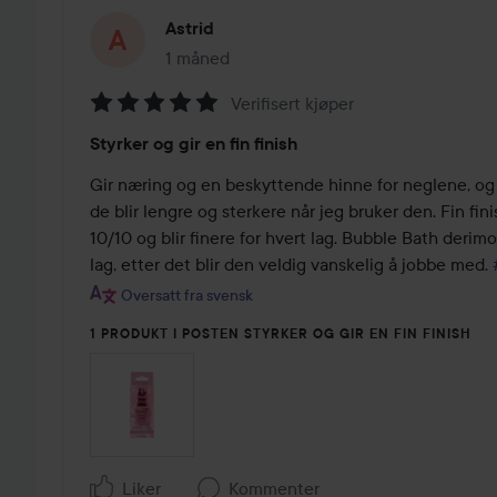
Astrid
1 måned
Innlegget ble opprettet 1 måned
Verifisert kjøper
Vurdering:
Styrker og gir en fin finish
5
av
Gir næring og en beskyttende hinne for neglene, og j
5
de blir lengre og sterkere når jeg bruker den. Fin fini
10/10 og blir finere for hvert lag. Bubble Bath derim
lag, etter det blir den veldig vanskelig å jobbe med. 
Oversatt fra svensk
1 PRODUKT I POSTEN STYRKER OG GIR EN FIN FINISH
Liker
Kommenter