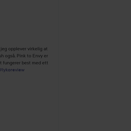
eg opplever virkelig at 
sh også, Pink to Envy er 
ot fungerer best med ett 
#lykoreview