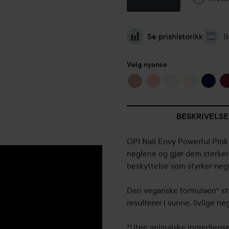
Se prishistorikk
I
Velg nyanse
BESKRIVELSE
OPI Nail Envy Powerful Pink 
neglene og gjør dem sterker
beskyttelse som styrker negl
Den veganske formulaen* sty
resulterer i sunne, livlige ne
*Uten animalske ingredienser