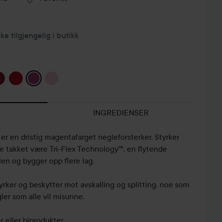
kke tilgjengelig i butikk
INGREDIENSER
er en dristig magentafarget negleforsterker. Styrker
e takket være Tri-Flex Technology™, en flytende
en og bygger opp flere lag.
rker og beskytter mot avskalling og splitting, noe som
gler som alle vil misunne.
 eller biprodukter.