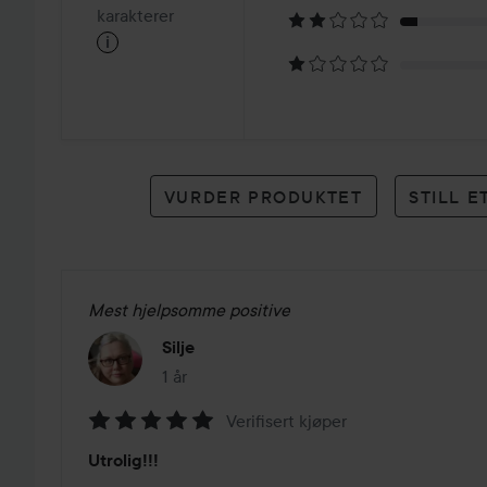
på
karakterer
i
13
karakterer
VURDER PRODUKTET
STILL 
Mest hjelpsomme positive
Silje
1 år
Innlegget ble opprettet 1 år
Verifisert kjøper
Vurdering:
Utrolig!!!
5