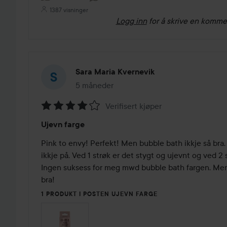
1387 visninger
Logg inn
for å skrive en komme
Sara Maria Kvernevik
5 måneder
Innlegget ble opprettet 5 måneder
Verifisert kjøper
Vurdering:
Ujevn farge
4
av
Pink to envy! Perfekt! Men bubble bath ikkje så bra.
5
ikkje på. Ved 1 strøk er det stygt og ujevnt og ved 2 
Ingen suksess for meg mwd bubble bath fargen. Men 
bra! 
1 PRODUKT I POSTEN UJEVN FARGE