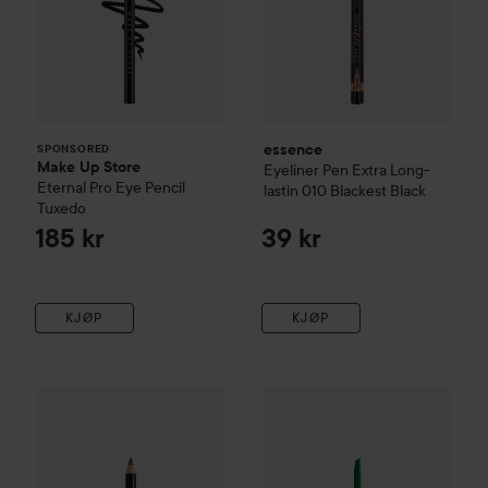
essence
SPONSORED
Make Up Store
Eyeliner Pen Extra Long-
Eternal Pro Eye Pencil
lastin
010 Blackest Black
Tuxedo
185 kr
39 kr
KJØP
KJØP
NYX PROFESSIONAL MAKEUP
NYX PROFESSIONAL MAKEU
Eye Pencil
Medium Brown
78