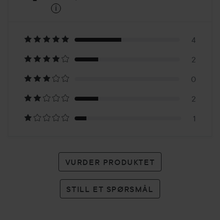
i
4
Basert
på
4
2
9
0
karakterer
2
1
VURDER PRODUKTET
STILL ET SPØRSMÅL