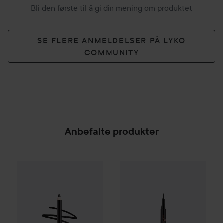
Bli den første til å gi din mening om produktet
SE FLERE ANMELDELSER PÅ LYKO
COMMUNITY
Anbefalte produkter
Make Up Store
Eternal Pro Eye Pencil
essence
Eyeliner Pen Extra Lo
Tuxedo
185 
SPONSORED