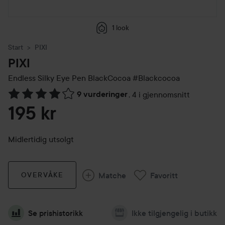
1 look
Start
PIXI
PIXI
Endless Silky Eye Pen BlackCocoa
#Blackcocoa
9 vurderinger
,
4 i gjennomsnitt
Gå til Vurderinger & anmeldelser
195 kr
Midlertidig utsolgt
Matche
Favoritt
OVERVÅKE
Se prishistorikk
Ikke tilgjengelig i butikk