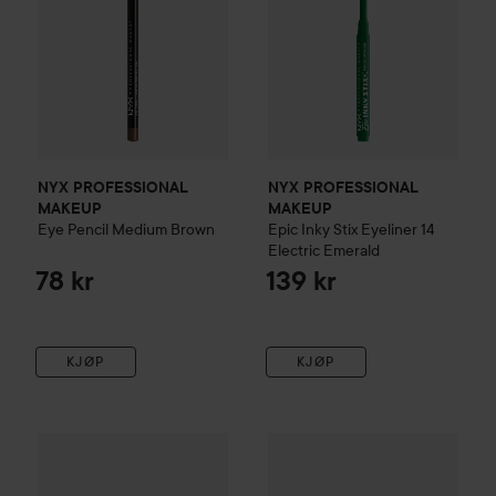
NYX PROFESSIONAL
NYX PROFESSIONAL
MAKEUP
MAKEUP
Eye Pencil
Medium Brown
Epic Inky Stix Eyeliner
14
Electric Emerald
78 kr
139 kr
KJØP
KJØP
essence
Satin Blend Gel Eyeliner
essence
06 Deep Olive
Kajal Pencil
04 White
40 kr