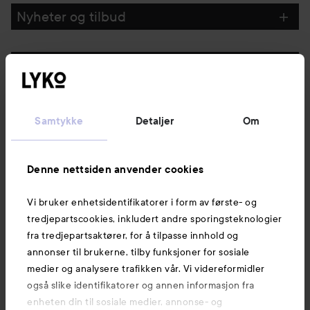
Nyheter og tilbud
Følg oss
Kundeservice
Samtykke
Detaljer
Om
Informasjon
Denne nettsiden anvender cookies
Vi bruker enhetsidentifikatorer i form av første- og
Også av interesse
tredjepartscookies, inkludert andre sporingsteknologier
fra tredjepartsaktører, for å tilpasse innhold og
annonser til brukerne, tilby funksjoner for sosiale
medier og analysere trafikken vår. Vi videreformidler
også slike identifikatorer og annen informasjon fra
enheten din til sosiale medier, annonse- og