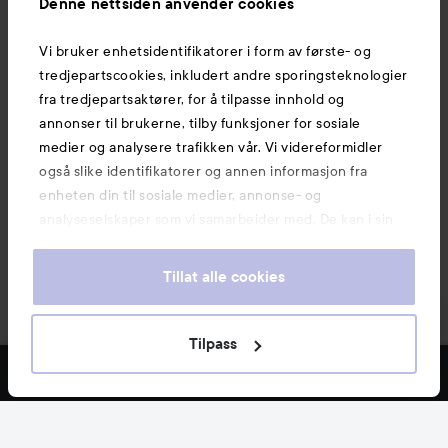
Denne nettsiden anvender cookies
Vi bruker enhetsidentifikatorer i form av første- og
Også av interesse
tredjepartscookies, inkludert andre sporingsteknologier
fra tredjepartsaktører, for å tilpasse innhold og
annonser til brukerne, tilby funksjoner for sosiale
medier og analysere trafikken vår. Vi videreformidler
også slike identifikatorer og annen informasjon fra
enheten din til sosiale medier, annonse- og
analyseselskaper som vi samarbeider med. De kan i sin
tur kombinere denne informasjonen med annen
informasjon som du har oppgitt eller som de har samlet
Tillat alle cookies
inn når du har benyttet tjenestene deres. Du godtar
våre cookies ved å fortsette å bruke nettsiden vår. For
informasjon om hvordan du kan endre innstillingene for
Tilpass
Copyright 2026
cookies, se vår Cookie Policy.
E-handel av Avensia
FILTRE
MEST SOLGTE