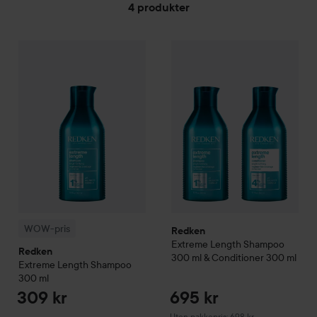
4 produkter
WOW-pris
GÅ TIL FILTRE
Redken
Extreme Length
Shampoo
300 ml
309 kr
Redken
Extreme Length
Shamp
WOW-pris
Redken
Extreme Length
Shampoo
Redken
300 ml & Conditioner 300 ml
Extreme Length
Shampoo
300 ml
309 kr
695 kr
Uten pakkepris: 698 kr