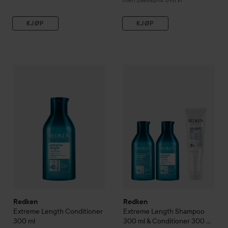
KJØP
KJØP
Redken
Extreme Length
Conditioner
300 ml
389 kr
Redken
Extreme Length
Shamp
Redken
Redken
Extreme Length
Conditioner
Extreme Length
Shampoo
300 ml
300 ml & Conditioner 300 ml