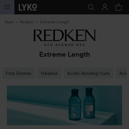
GÅ TIL INNHOLD
Start
Redken
Extreme Length
Extreme Length
Frizz Dismiss
Hårpleie
Acidic Bonding Curls
Acid