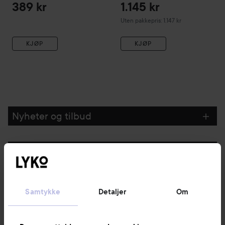
& Leave-in 150 ml
389 kr
1.145 kr
Uten pakkepris: 1.147 kr
KJØP
KJØP
Nyheter og tilbud
Følg oss
Kundeservice
Samtykke
Detaljer
Om
Informasjon