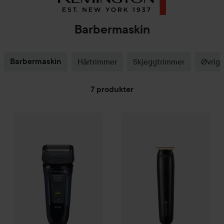
Barbermaskin
Barbermaskin
Hårtrimmer
Skjeggtrimmer
Øvrig 
7 produkter
Remington
GÅ TIL FILTRE
StyleSeries
Foil Shaver F4 F4002
Remington
T-Series
Hair & Bea
599 kr