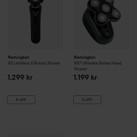
Remington
Remington
X5 Limitless X Rotary Shaver
RX7 Ultimate Series Head
Shaver
1.299 kr
1.199 kr
KJØP
KJØP
Remington
Power-X Series
Hair Clipper
969 kr