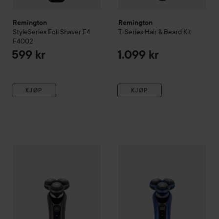
Remington
Remington
StyleSeries
Foil Shaver F4
T-Series
Hair & Beard Kit
F4002
599 kr
1.099 kr
KJØP
KJØP
Remington
X9 Limitless X Rotary Shaver
Remington
X7 Limitless X Rot
1.699 kr