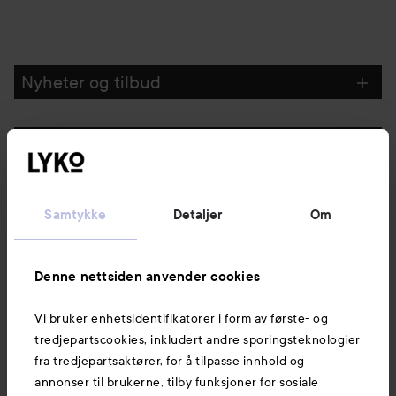
Nyheter og tilbud
Følg oss
Kundeservice
Samtykke
Detaljer
Om
Informasjon
Denne nettsiden anvender cookies
Vi bruker enhetsidentifikatorer i form av første- og
Også av interesse
tredjepartscookies, inkludert andre sporingsteknologier
fra tredjepartsaktører, for å tilpasse innhold og
annonser til brukerne, tilby funksjoner for sosiale