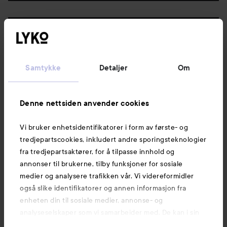
Følg oss
Kundeservice
Samtykke
Detaljer
Om
Informasjon
Denne nettsiden anvender cookies
Vi bruker enhetsidentifikatorer i form av første- og
Også av interesse
tredjepartscookies, inkludert andre sporingsteknologier
fra tredjepartsaktører, for å tilpasse innhold og
annonser til brukerne, tilby funksjoner for sosiale
medier og analysere trafikken vår. Vi videreformidler
også slike identifikatorer og annen informasjon fra
enheten din til sosiale medier, annonse- og
analyseselskaper som vi samarbeider med. De kan i sin
tur kombinere denne informasjonen med annen