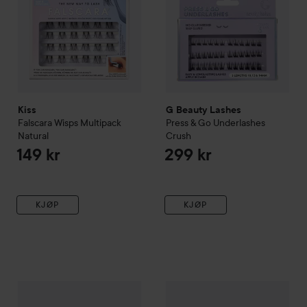
Kiss
G Beauty Lashes
Falscara Wisps Multipack
Press & Go Underlashes
Natural
Crush
149 kr
299 kr
KJØP
KJØP
Nemesis
Femme Fatale Lash
Glöd Sophie Elise
Cluster Las
210 kr