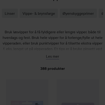
Linser
Vippe- & brynsfarge
Øyenskyggeprimer
Ø
Bruk løsvipper for å få fyldigere eller lengre vipper, både til
hverdags og fest. Bruk hele vipper for å forlenge/fylle ut hele
vipperaden, eller bruk punktvipper for å tilsette ekstra vipper
f. eks. lengst ut på vipperaden. Et tips er å bruke pinsett ved
påføring.
Les mer
388 produkter
Kiss
GÅ TIL FILTRE
Falscara Wisps Multipack
Natural
G Beauty Lashes
Press & Go 
149 kr