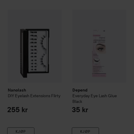
Nanolash
DIY Eyelash Extensions
Depend
Flirty
Everyday Eye
Lash Gl
255 kr
Nanolash
Depend
DIY Eyelash Extensions
Flirty
Everyday Eye
Lash Glue
Black
255 kr
35 kr
KJØP
KJØP