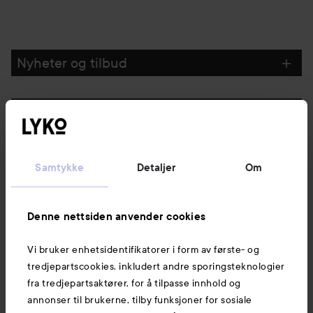
Nyheter og tilbud
Følg oss
Kundeservice
Samtykke
Detaljer
Om
Informasjon
Denne nettsiden anvender cookies
Vi bruker enhetsidentifikatorer i form av første- og
Også av interesse
tredjepartscookies, inkludert andre sporingsteknologier
fra tredjepartsaktører, for å tilpasse innhold og
annonser til brukerne, tilby funksjoner for sosiale