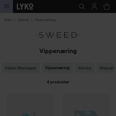
GÅ TIL INNHOLD
Start
Sweed
Vippenæring
Vippenæring
Falske Øyevipper
Vippenæring
Sminke
Mascara
4 produkter
Sweed
GÅ TIL FILTRE
Eyelash Growth Serum
5 ml
749 kr
749 kr
Sweed
Cloud Gift Set
Verdi 805 kr