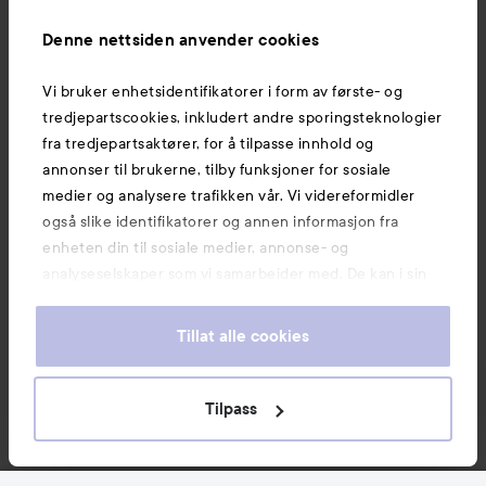
Informasjon
Denne nettsiden anvender cookies
Vi bruker enhetsidentifikatorer i form av første- og
Også av interesse
tredjepartscookies, inkludert andre sporingsteknologier
fra tredjepartsaktører, for å tilpasse innhold og
annonser til brukerne, tilby funksjoner for sosiale
medier og analysere trafikken vår. Vi videreformidler
også slike identifikatorer og annen informasjon fra
enheten din til sosiale medier, annonse- og
analyseselskaper som vi samarbeider med. De kan i sin
tur kombinere denne informasjonen med annen
informasjon som du har oppgitt eller som de har samlet
Tillat alle cookies
inn når du har benyttet tjenestene deres. Du godtar
våre cookies ved å fortsette å bruke nettsiden vår. For
informasjon om hvordan du kan endre innstillingene for
Tilpass
Copyright 2026
cookies, se vår Cookie Policy.
E-handel av Avensia