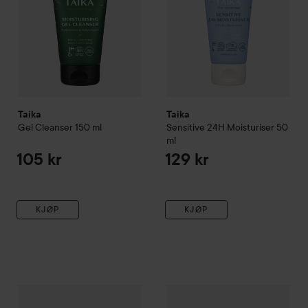
Taika
Taika
Gel Cleanser
150 ml
Sensitive 24H Moisturiser
50
ml
105 kr
129 kr
KJØP
KJØP
Taika
Sensitive Serum
30 ml
Taika
Sensitive Facial Oil
30 m
165 kr