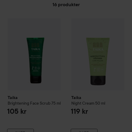
16 produkter
Taika
GÅ TIL FILTRE
Brightening Face Scrub
75 ml
Taika
Night Cream
50 ml
105 kr
119 kr
Taika
Taika
Brightening Face Scrub
75 ml
Night Cream
50 ml
105 kr
119 kr