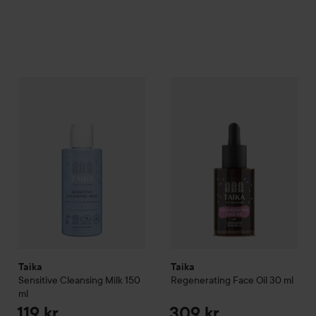
Taika
Sensitive Cleansing Milk
150 ml
Taika
Regenerating Face Oil
3
119 kr
Taika
Taika
Sensitive Cleansing Milk
150
Regenerating Face Oil
30 ml
ml
119 kr
309 kr