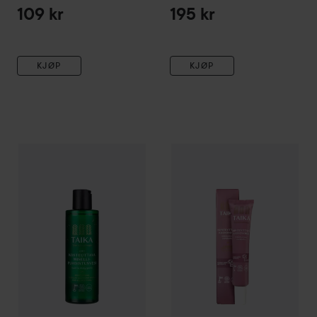
109 kr
195 kr
KJØP
KJØP
Taika
Micellar Water
200 ml
Taika
Firming Face Cream
50 m
119 kr