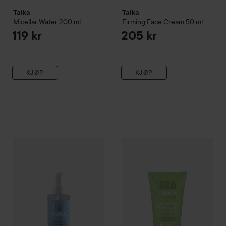
Taika
Taika
Micellar Water
200 ml
Firming Face Cream
50 ml
119 kr
205 kr
KJØP
KJØP
Taika
Sensitive Cleansing Oil
100 ml
Taika
Day Cream
50 ml
189 kr
119 kr