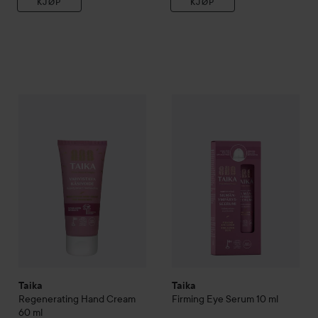
KJØP
KJØP
Taika
Regenerating Hand Cream
Taika
60 ml
Firming Eye Serum
10 ml
109 kr
Taika
Taika
Regenerating Hand Cream
Firming Eye Serum
10 ml
60 ml