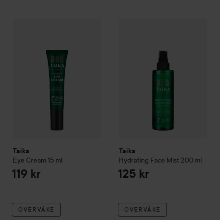
Taika
Eye Cream
15 ml
Taika
Hydrating Face Mist
200
119 kr
Taika
Taika
Eye Cream
15 ml
Hydrating Face Mist
200 ml
119 kr
125 kr
OVERVÅKE
OVERVÅKE