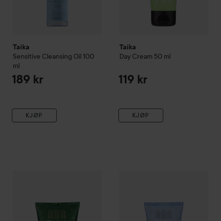
Taika
Taika
Sensitive Cleansing Oil
100
Day Cream
50 ml
ml
189 kr
119 kr
KJØP
KJØP
Taika
Gel Cleanser
150 ml
Taika
Sensitive 24H Moisturis
105 kr