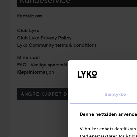
Kontakt oss
Club Lyko
Club Lyko Privacy Policy
Lyko Community terms & conditions
Mine sider
FAQ - Vanlige spørsmål & svar
Kjøpsinformasjon
ANGRE KJØPET DITT
Samtykke
Denne nettsiden anvende
Vi bruker enhetsidentifikato
tredjepartsaktører, for å til