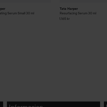
rper
Tata Harper
ting Serum Small
30 ml
Resurfacing Serum
30 ml
1.165 kr
Informasjon