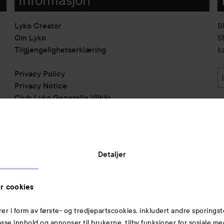
Lyko Creator
B
Om Lyko
SM
Tilgjengelighetserklæring
k
Privacy Policy
Privacy Notice
Club Lyko Generelle Vilkår
Vil du samarbeide med oss?
Jobbe på Lyko
Butikker
Detaljer
Rabattkoder
Helthjem
r cookies
Toppliste
rer i form av første- og tredjepartscookies, inkludert andre sporingst
Michael Edwards Fragrances of the World
passe innhold og annonser til brukerne, tilby funksjoner for sosiale m