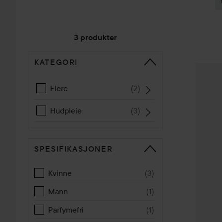
3 produkter
KATEGORI
GÅ TIL SORTERE
Tata Ha
Flere
(
2
)
Hudpleie
(
3
)
SPESIFIKASJONER
Kvinne
(
3
)
Mann
(
1
)
Parfymefri
(
1
)