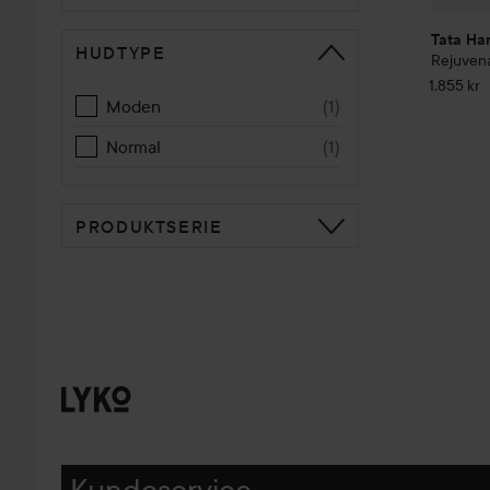
Tata Ha
HUDTYPE
Rejuvena
1.855 kr
Moden
(
1
)
Normal
(
1
)
PRODUKTSERIE
Kundeservice