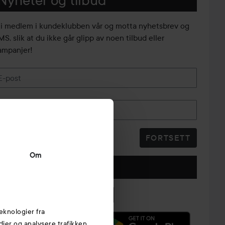
li medlem i kundeklubben vår og motta nyhetsbrev og
S, slik at du ikke går glipp av noen tilbud eller
ampanjer!
E-post
Telefonnummer
FORTSETT
Om
Følg oss
eknologier fra
edier og analysere trafikken