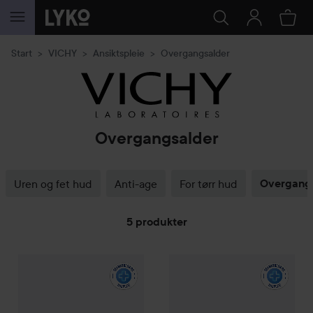
GÅ TIL INNHOLD
Start
VICHY
Ansiktspleie
Overgangsalder
Overgangsalder
Uren og fet hud
Anti-age
For tørr hud
Overgang
5 produkter
VICHY
GÅ TIL FILTRE
Neovadiol
Compensating Complex Day cream for Norm
VICHY
Neovadiol
Magistral Da