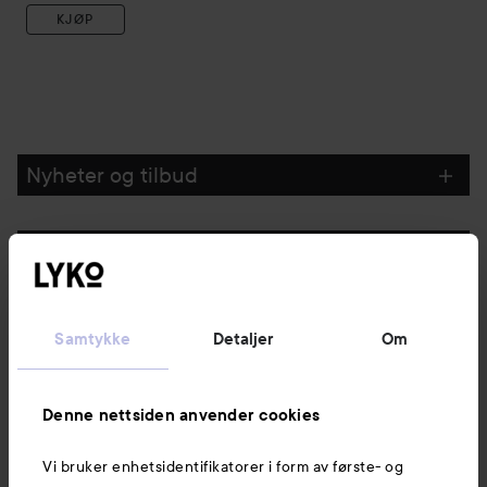
KJØP
Nyheter og tilbud
Følg oss
Kundeservice
Samtykke
Detaljer
Om
Informasjon
Denne nettsiden anvender cookies
Vi bruker enhetsidentifikatorer i form av første- og
Også av interesse