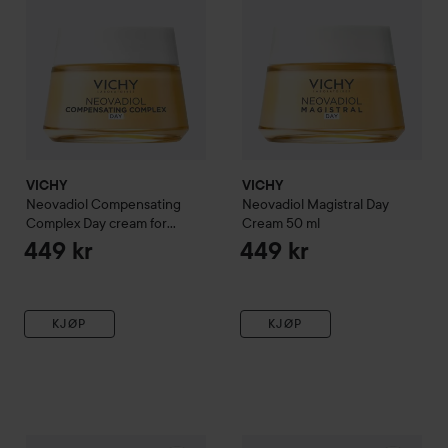
VICHY
VICHY
Neovadiol
Compensating
Neovadiol
Magistral Day
Complex Day cream for
Cream
50 ml
Normal to Combination Skin
449 kr
449 kr
50 ml
KJØP
KJØP
VICHY
Neovadiol
Meno 5 BI-Serum
VICHY
30 ml
Neovadiol
Rose Platin
575 kr